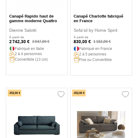
Canapé Rapido haut de
Canapé Charlotte fabriqué
gamme moderne Quattro
en France
Dienne Salotti
Sofa'sil by Home Spirit
À partir de
À partir de
2 742,30 €
830,00 €
3 047,00 €
1 182,00 €
Fabriqué en Italie
Fabriqué en France
2 à 4 personnes
2 à 5 personnes
Convertible (13 cm)
Fixe ou Convertible
-352,00 €
-352,00 €