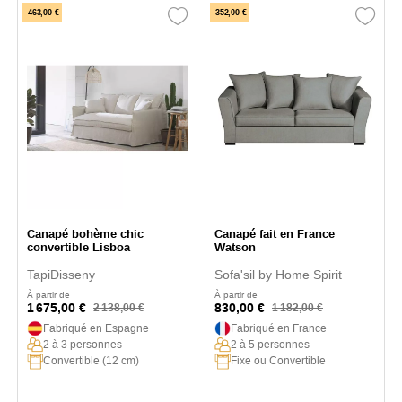
-463,00 €
-352,00 €
Canapé bohème chic
Canapé fait en France
convertible Lisboa
Watson
TapiDisseny
Sofa'sil by Home Spirit
À partir de
À partir de
1 675,00 €
830,00 €
2 138,00 €
1 182,00 €
Fabriqué en Espagne
Fabriqué en France
2 à 3 personnes
2 à 5 personnes
Convertible (12 cm)
Fixe ou Convertible