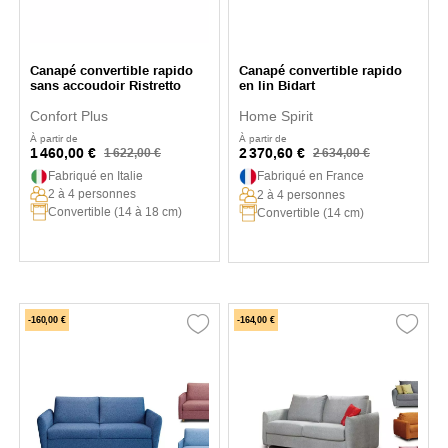
Canapé convertible rapido
Canapé convertible rapido
sans accoudoir Ristretto
en lin Bidart
Confort Plus
Home Spirit
À partir de
À partir de
1 460,00 €
2 370,60 €
1 622,00 €
2 634,00 €
Fabriqué en Italie
Fabriqué en France
2 à 4 personnes
2 à 4 personnes
Convertible (14 à 18 cm)
Convertible (14 cm)
-160,00 €
-164,00 €