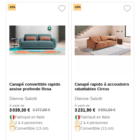
-10%
-10%
Canapé convertible rapido
Canapé rapido à accoudoirs
assise profonde Rosa
rabattables Cirrus
Dienne Salotti
Dienne Salotti
À partir de
À partir de
3 039,30 €
3 231,90 €
3 377,00 €
3 591,00 €
Fabriqué en Italie
Fabriqué en Italie
2 à 4 personnes
2 à 4 personnes
Convertible (13 cm)
Convertible (13 cm)