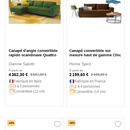
Canapé d'angle convertible
Canapé convertible sur
rapido scandinave Quattro
mesure haut de gamme Chic
Dienne Salotti
Home Spirit
À partir de
À partir de
4 362,30 €
2 199,60 €
4 847,00 €
2 444,00 €
Fabriqué en Italie
Fabriqué en France
3 à 5 personnes
2 à 4 personnes
Convertible (13 cm)
Convertible (14 cm)
-10%
-10%