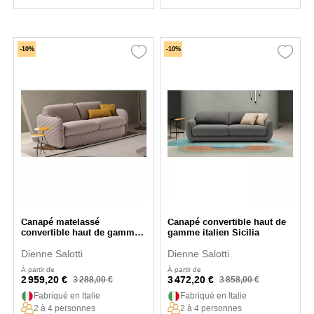
-10%
-10%
Canapé matelassé
Canapé convertible haut de
convertible haut de gamme
gamme italien Sicilia
Apollo
Dienne Salotti
Dienne Salotti
À partir de
À partir de
2 959,20 €
3 472,20 €
3 288,00 €
3 858,00 €
Fabriqué en Italie
Fabriqué en Italie
2 à 4 personnes
2 à 4 personnes