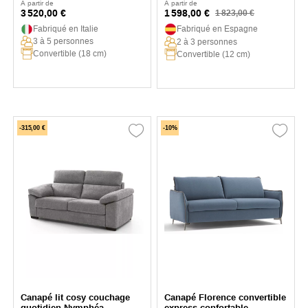
À partir de
À partir de
3 520,00 €
1 598,00 €
1 823,00 €
Fabriqué en Italie
Fabriqué en Espagne
3 à 5 personnes
2 à 3 personnes
Convertible (18 cm)
Convertible (12 cm)
-315,00 €
-10%
Canapé lit cosy couchage
Canapé Florence convertible
quotidien Nymphéa
express confortable