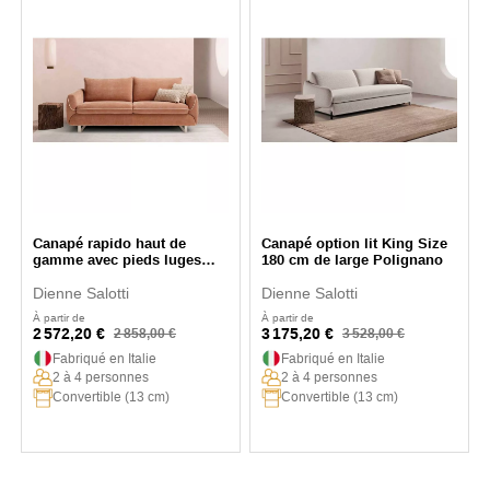
Canapé rapido haut de
Canapé option lit King Size
gamme avec pieds luges
180 cm de large Polignano
Ostuni
Dienne Salotti
Dienne Salotti
À partir de
À partir de
2 572,20 €
3 175,20 €
2 858,00 €
3 528,00 €
Fabriqué en Italie
Fabriqué en Italie
2 à 4 personnes
2 à 4 personnes
Convertible (13 cm)
Convertible (13 cm)