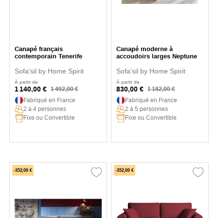
Canapé français
Canapé moderne à
contemporain Tenerife
accoudoirs larges Neptune
Sofa'sil by Home Spirit
Sofa'sil by Home Spirit
À partir de
À partir de
1 140,00 €
830,00 €
1 492,00 €
1 182,00 €
Fabriqué en France
Fabriqué en France
2 à 4 personnes
2 à 5 personnes
Fixe ou Convertible
Fixe ou Convertible
-352,00 €
-352,00 €