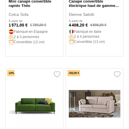
Mini canapé convertible
Canapé convertible
rapido Théo
électrique haut de gamme
Cubico
Colca Sofa
Dienne Salotti
À partir de
À partir de
1 571,00 €
4 408,20 €
1 789,00 €
4 898,00 €
Fabriqué en Espagne
Fabriqué en Italie
2 à 4 personnes
2 à 3 personnes
Convertible (13 cm)
Convertible (12 cm)
-10%
-352,00 €