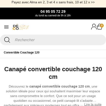
Payez avec Alma en 2, 3 et 4 x sans frais, 10 et 12 x >>
04 95 05 72 29
du lundi au samedi de 9h à 18h
0
Accueil
Canapé & Fauteuil
Canapé convertible
Canapé
Convertible Couchage 120
Canapé convertible couchage 120
cm
Découvrez le
canapé convertible couchage 120 cm
, une
solution idéale pour ceux qui souhaitent maximiser leur espace
sans compromettre le confort. Que ce soit pour un usage
quotidien ou occasionnel, ce petit canapé-lit s’adapte
Lire la suite
parfaitement aux intérieurs modernes tout en offrant un couchage