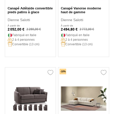
Canapé Adélaïde convertible
Canapé Vanoise moderne
pieds patins à glace
haut de gamme
Dienne Salotti
Dienne Salotti
À partir de
À partir de
2 052,00 €
2 494,80 €
2 280,00 €
2 772,00 €
Fabriqué en Italie
Fabriqué en Italie
2 à 4 personnes
2 à 4 personnes
Convertible (13 cm)
Convertible (13 cm)
-10%