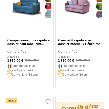
Canapé convertible rapido à
Canapé-lit rapido avec
dossier haut moelleux
dossier moelleux Bénédicte
Arianna
Confort Plus
Confort Plus
À partir de
À partir de
1 870,00 €
1 790,00 €
2 057,00 €
1 969,00 €
Fabriqué en Italie
Fabriqué en Italie
2 à 4 personnes
2 à 4 personnes
Convertible (16 cm)
Convertible (16 cm)
-146,00 €