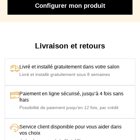
Configurer mon produit
Profondeur avec lit déplié
215 cm
Mécanisme
Mécanique Loiudice N°1 haut de gamme à ouverture
express type Rapido (grilles ou lattes + sangles)
Sommier
Grilles à mailles électro-soudées + sangles, Lattes en bois
Livraison et retours
+ sangles
Matelas
Matelas D30 13 cm (11 cm de mousse polyuréthane densité
D30
30 kg/m3 + double couche de polyester anallergique 200
Livré et installé gratuitement dans votre salon
grammes)
Livré et installé gratuitement sous 8 semaines
Matelas
Matelas HR35 13 cm (11 cm de mousse polyuréthane
HR35
Haute Résilience (HR) indéformable densité 35 kg/m3 +
double couche de polyester anallergique 200 grammes)
Paiement en ligne sécurisé, jusqu’à 4 fois sans
frais
Matelas
Matelas SUPER 13 cm (11.5 cm de mousse polyuréthane
SUPER
Haute Résilience (HR) indéformable densité 45 kg/m3 +
Possibilité de paiement jusqu'en 12 fois, par crédit
couche Soft 12 Hydrocell)
Matelas
Matelas TOPPER MEMORY 13 cm (8 cm de mousse
Service client disponible pour vous aider dans
TOPPER
polyuréthane Haute Résilience (HR) indéformable
vos choix
MEMORY
densité 35 kg/m3 + double couche à mémoire de forme)