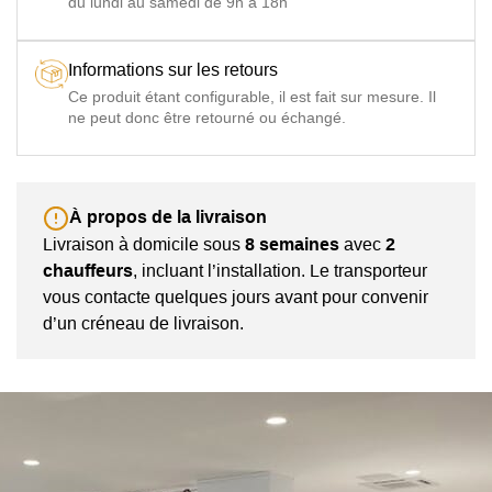
du lundi au samedi de 9h à 18h
Matelas DN
Matelas DN POCKET 13 cm (Cœur à ressorts ensachés
POCKET
et double couche de Gel densité 28 kg/m3)
Informations sur les retours
Matelas
Matelas 2 FOAM 13 cm (cœur en mousse polyuréthane
Ce produit étant configurable, il est fait sur mesure. Il
2 FOAM
haute densité 35 kg/m3 + 6 cm mousse à gel mémoire de
ne peut donc être retourné ou échangé.
forme densité 50 kg/m3 + double couche en fibres)
Particularité
Matelas TOPPER MEMORY et 2 FOAM sont
disponibles uniquement avec le sommier électrosoudé
À propos de la livraison
Nombre
1 Colis (canapé livré monté : vérifiez bien que le canapé
colis
passe les accès de votre logement)
Livraison à domicile sous
8 semaines
avec
2
chauffeurs
, incluant l’installation. Le transporteur
vous contacte quelques jours avant pour convenir
d’un créneau de livraison.