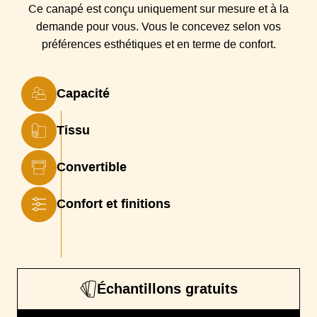
Largeur
Couchage 160, Couchage 100, Couchage 120,
Ce canapé est conçu
uniquement sur mesure et à la
couchage
Couchage 140
demande pour vous. Vous
le
concevez selon vos
Structure
préférences esthétiques et en terme de confort.
Ensemble métallique + parties extérieures en bois
aggloméré. Embrayages à baïonnette
Suspensions
Sangles élastiques entrecroisées
Capacité
Coussin(s)
Rembourrage en mousse polyuréthane densité 35
Assise
kg/m3 (partie inférieure), mousse polyuréthane densité
Tissu
30 kg/m3 (partie supérieure)
Coussin(s)
Rembourrage en mousse polyuréthane densité
Convertible
Dossier
24 kg/m3
Piétement
Confort et finitions
Pieds en aluminium finition bois, coloris "chêne naturel"
ou "maure" (plus foncé)
Garantie
2 ans
Dimensions
120 x 195 cm, 140 x 195 cm, 160 x 195 cm, 100 x
matelas
195 cm
Échantillons gratuits
Epaisseur Matelas
13 cm