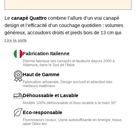
Le
canapé Quattro
combine l’allure d’un vrai canapé
design et l’efficacité d’un couchage quotidien : volumes
généreux, accoudoirs droits et pieds bois de 13 cm qui
allègent la silhouette.
Lire la suite
Grâce au
mécanisme italien Loiudice type Rapido
, il se
Fabrication Italienne
transforme en lit en quelques secondes, sans retirer les
Dienne fabrique ses canapés et fauteuils depuis 2000 à
Altamura, dans le Sud de l'Italie
coussins.
Haut de Gamme
Son
matelas de 13 cm
(mousse HR, mémoire de forme ou
Fabrication artisanale, Design exclusif et sélection des
ressorts ensachés) offre un confort durable, avec option
meilleurs matériaux
lattes bois pour un maintien plus ferme.
Déhoussable et Lavable
Déhoussable à 100%
, il s’entretient facilement et peut
Modèle 100% déhoussable et tissu lavable à la main 30°
évoluer avec un jeu de housses.
Eco-responsable
Fournisseurs locaux, Usine autosuffisante en énergie, tissus
Découvrez nos
canapés convertible
s
et la collection
label Oeko-tex
Dienne Salotti
.