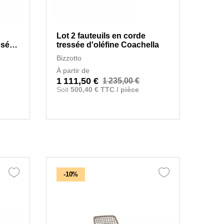
Lot 2 fauteuils en corde
ssée
tressée d'oléfine Coachella
Bizzotto
À partir de
1 111,50 €
1 235,00 €
Soit
500,40 € TTC / pièce
-10%