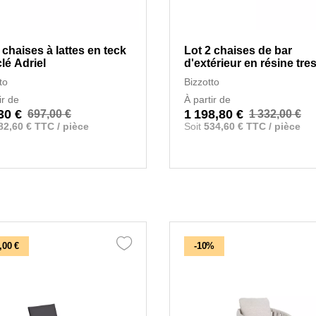
 chaises à lattes en teck
Lot 2 chaises de bar
lé Adriel
d'extérieur en résine tre
Coachella
to
Bizzotto
ir de
À partir de
30 €
1 198,80 €
697,00 €
1 332,00 €
82,60 € TTC / pièce
Soit
534,60 € TTC / pièce
,00 €
-10%