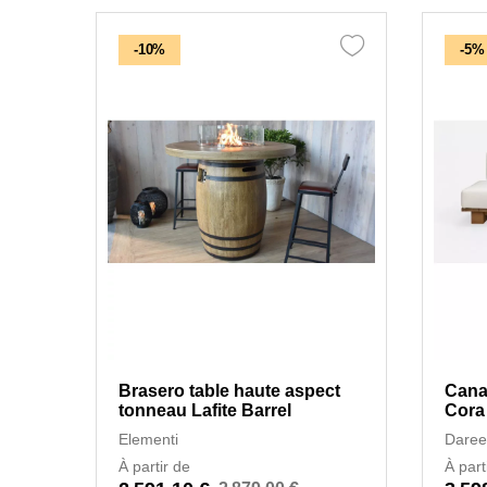
-10%
-5%
Brasero table haute aspect
Cana
tonneau Lafite Barrel
Cora
Elementi
Daree
À partir de
À part