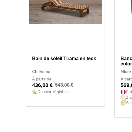
Bain de soleil Tirama en teck
Banc
colo
Chehoma
Allure
À partir de
À part
436,00 €
569,
543,00 €
Dossier réglable
Fab
2 à
Al