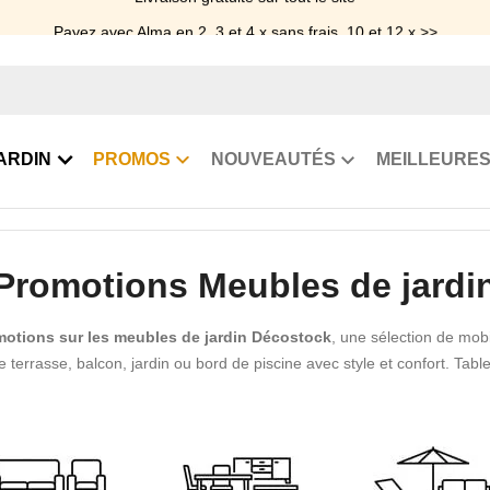
Payez avec Alma en 2, 3 et 4 x sans frais, 10 et 12 x >>
ARDIN
PROMOS
NOUVEAUTÉS
MEILLEURES
Promotions Meubles de jardi
otions sur les meubles de jardin Décostock
, une sélection de mobi
terrasse, balcon, jardin ou bord de piscine avec style et confort. Tabl
extérieur, chaises empilables, bains de soleil et parasols : retrouvez des
 aide à repérer rapidement les
offres outdoor
adaptées à votre espace
profiter pleinement des beaux jours tout en maîtrisant votre budget.
ssée, tissus résistants, formats repas ou assises lounge. Parcourez le
ement un meuble de jardin durable, confortable et cohérent avec votre a