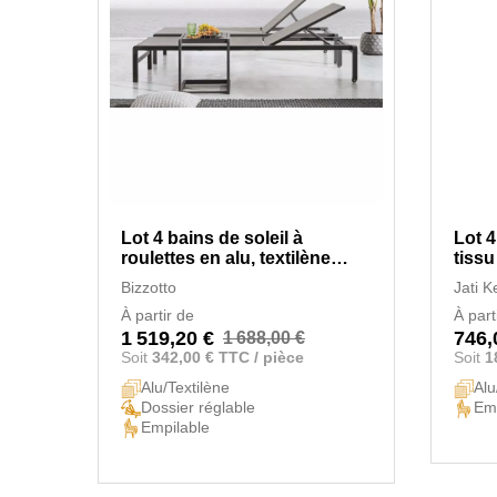
Lot 4 bains de soleil à
Lot 4
roulettes en alu, textilène
tissu
Konnor
Bizzotto
Jati 
À partir de
À part
1 519,20 €
746,
1 688,00 €
Soit
342,00 € TTC / pièce
Soit
1
Alu/Textilène
Alu
Dossier réglable
Emp
Empilable