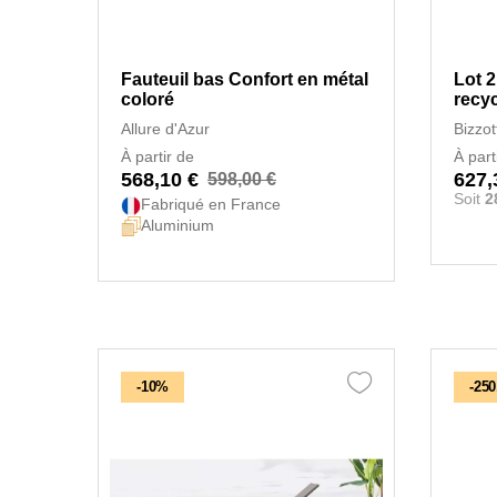
Fauteuil bas Confort en métal
Lot 2
coloré
recyc
Allure d'Azur
Bizzot
À partir de
À part
568,10 €
627,
598,00 €
Soit
2
Fabriqué en France
Aluminium
-10%
-250