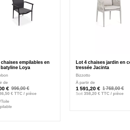
 chaises empilables en
Lot 4 chaises jardin en 
 batyline Loya
tressée Jacinta
Kebon
Bizzotto
ir de
À partir de
00 €
1 591,20 €
996,00 €
1 768,00 €
86,50 € TTC / pièce
Soit
358,20 € TTC / pièce
/Toile
ilable