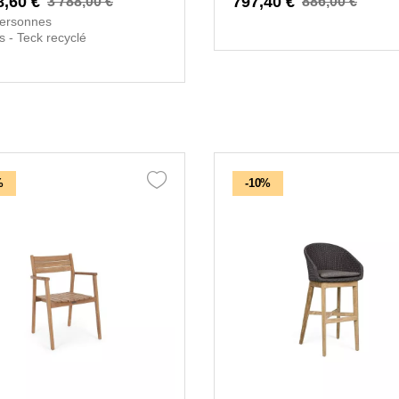
8,60 €
797,40 €
3 788,00 €
886,00 €
personnes
s - Teck recyclé
%
-10%