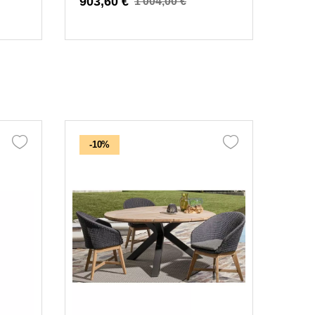
903,60 €
1 004,00 €
-10%