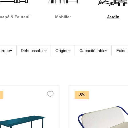
napé & Fauteuil
Mobilier
Jardin
arque
Déhoussable
Origine
Capacité table
Extens
-5%