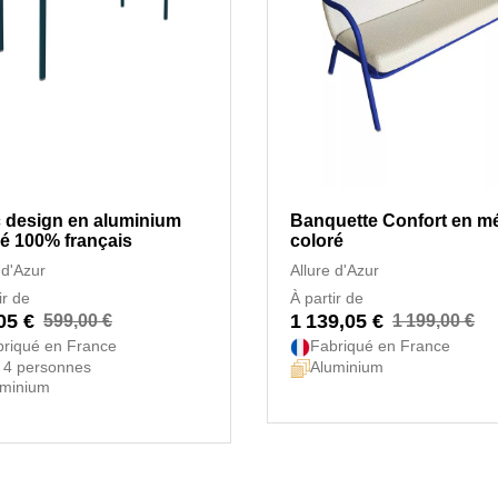
 design en aluminium
Banquette Confort en mé
ré 100% français
coloré
 d'Azur
Allure d'Azur
ir de
À partir de
05 €
1 139,05 €
599,00 €
1 199,00 €
riqué en France
Fabriqué en France
 4 personnes
Aluminium
uminium