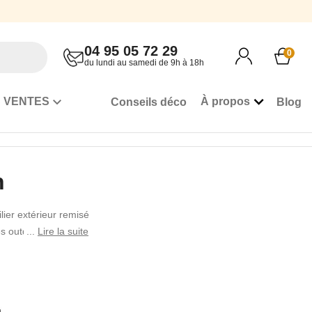
04 95 05 72 29
0
du lundi au samedi de 9h à 18h
 VENTES
À propos
Conseils déco
Blog
n
lier extérieur remisé
es outdoor, salons de
Lire la suite
 produits pensés pour
 : mobilier en teck,
s remises en cours et
mbiance extérieure.