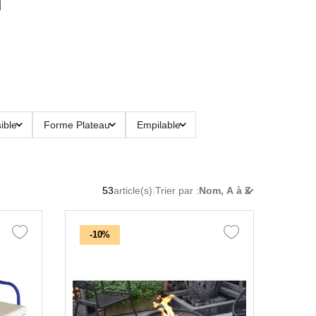
ible
Forme Plateau
Empilable
53
article(s)
|
Trier par :
Nom, A à Z
-10%