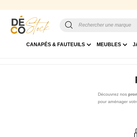
CANAPÉS & FAUTEUILS
MEUBLES
J
Accueil
Promotions
Jardin
Découvrez nos
prom
pour aménager votre 
jardin, fauteuils d’
Cette rubrique vous
aluminium, corde tre
trouvez plus facil