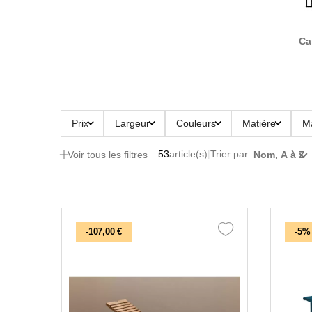
Ca
Prix
Largeur
Couleurs
Matière
M
53
article(s)
|
Trier par :
Nom, A à Z
Voir tous les filtres
-107,00 €
-5%