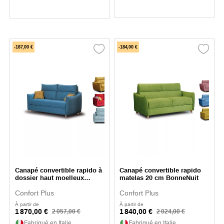
-187,00 €
-184,00 €
Canapé convertible rapido à
Canapé convertible rapido
dossier haut moelleux
matelas 20 cm BonneNuit
Arianna
Confort Plus
Confort Plus
À partir de
À partir de
1 870,00 €
1 840,00 €
2 057,00 €
2 024,00 €
Fabriqué en Italie
Fabriqué en Italie