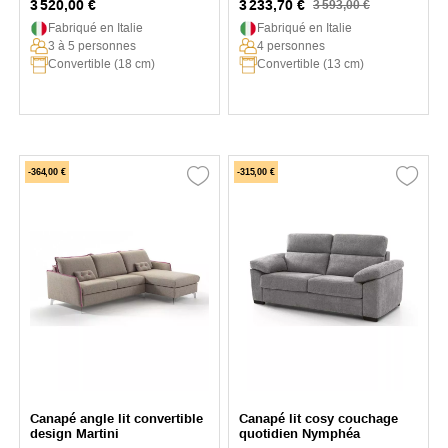
3 520,00 €
3 233,70 €
3 593,00 €
Fabriqué en Italie
Fabriqué en Italie
3 à 5 personnes
4 personnes
Convertible (18 cm)
Convertible (13 cm)
-364,00 €
-315,00 €
Canapé angle lit convertible
Canapé lit cosy couchage
design Martini
quotidien Nymphéa