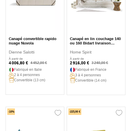
Canapé convertible rapido
Canapé en lin couchage 140
nuage Nuvola
ou 160 Bidart livraison
rapide
Dienne Salotti
Home Spirit
À partir de
À partir de
4 006,80 €
2 916,00 €
4 452,00 €
3 240,00 €
Fabriqué en Italie
Fabriqué en France
2 à 4 personnes
3 à 4 personnes
Convertible (13 cm)
Convertible (14 cm)
-10%
-225,00 €