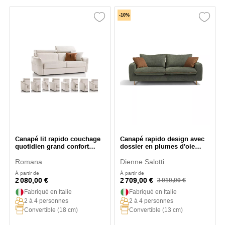
-10%
Canapé lit rapido couchage
Canapé rapido design avec
quotidien grand confort
dossier en plumes d'oie
Polidoro
Lecce
Romana
Dienne Salotti
À partir de
À partir de
2 080,00 €
2 709,00 €
3 010,00 €
Fabriqué en Italie
Fabriqué en Italie
2 à 4 personnes
2 à 4 personnes
Convertible (18 cm)
Convertible (13 cm)