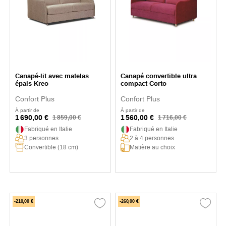
Canapé-lit avec matelas
Canapé convertible ultra
épais Kreo
compact Corto
Confort Plus
Confort Plus
À partir de
À partir de
1 690,00 €
1 560,00 €
1 859,00 €
1 716,00 €
Fabriqué en Italie
Fabriqué en Italie
3 personnes
2 à 4 personnes
Convertible (18 cm)
Matière au choix
-210,00 €
-260,00 €