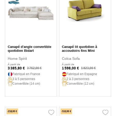
Canapé d'angle convertible
Canapé lit quotidien à
quotidien Bidart
accoudoirs fins Mini
Home Spirit
Colca Sofa
À partir de
À partir de
3 385,80 €
1 598,00 €
3 762,00 €
1 823,00 €
Fabriqué en France
Fabriqué en Espagne
3 à 5 personnes
2 à 3 personnes
Convertible (14 cm)
Convertible (12 cm)
-218,00 €
-510,00 €