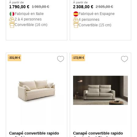
À partir de
À partir de
1 790,00 €
2 308,00 €
1 969,00 €
2 505,00 €
Fabriqué en Italie
Fabriqué en Espagne
2 à 4 personnes
4 personnes
Convertible (16 cm)
Convertible (15 cm)
-331,00 €
-172,00 €
Canapé convertible rapido
Canapé convertible rapido