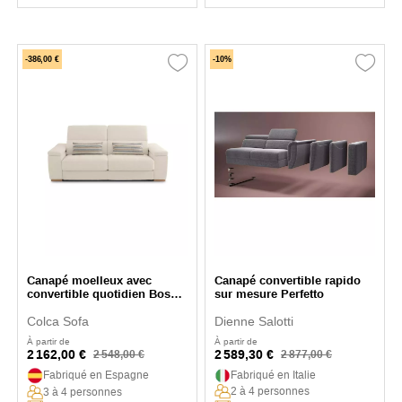
-386,00 €
-10%
Canapé moelleux avec
Canapé convertible rapido
convertible quotidien Bossa
sur mesure Perfetto
Nova
Colca Sofa
Dienne Salotti
À partir de
À partir de
2 162,00 €
2 589,30 €
2 548,00 €
2 877,00 €
Fabriqué en Espagne
Fabriqué en Italie
2 à 4 personnes
3 à 4 personnes