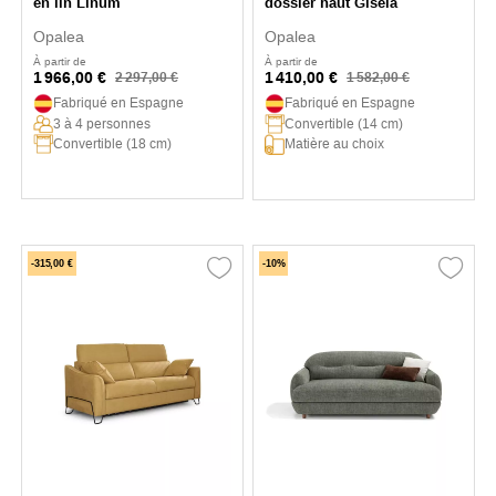
en lin Linum
dossier haut Gisela
Opalea
Opalea
À partir de
À partir de
1 966,00 €
1 410,00 €
2 297,00 €
1 582,00 €
Fabriqué en Espagne
Fabriqué en Espagne
3 à 4 personnes
Convertible (14 cm)
Convertible (18 cm)
Matière au choix
-315,00 €
-10%