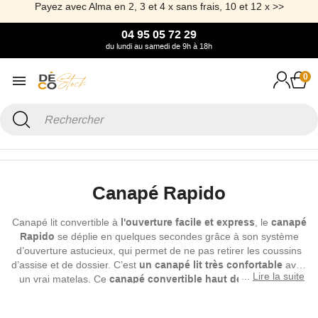
Payez avec Alma en 2, 3 et 4 x sans frais, 10 et 12 x >>
04 95 05 72 29
du lundi au samedi de 9h à 18h
0
Accueil
Canapé & Fauteuil
Canapé Rapido
Canapé Rapido
Canapé lit convertible à
l'ouverture facile et express
, le
canapé
Rapido
se déplie en quelques secondes grâce à son système
d’ouverture astucieux, qui permet de ne pas retirer les coussins
d’assise et de dossier. C’est
un canapé lit très confortable
avec
Lire la suite
un vrai matelas. Ce
canapé convertible haut de gamme
, est
parfait pour un usage quotidien. En tant qu'expert des canapés
certifiés Rapido, nous avons sélectionné des modèles avec un