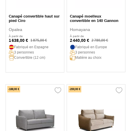
Canapé convertible haut sur
Canapé moelleux
pied Ciro
convertible en 140 Gannon
Opalea
Homayana
À partir de
À partir de
1 638,00 €
2 440,00 €
1 875,00 €
2 780,00 €
Fabriqué en Espagne
Fabriqué en Europe
3 personnes
3 personnes
Matière au choix
Convertible (12 cm)
-188,00 €
-200,00 €