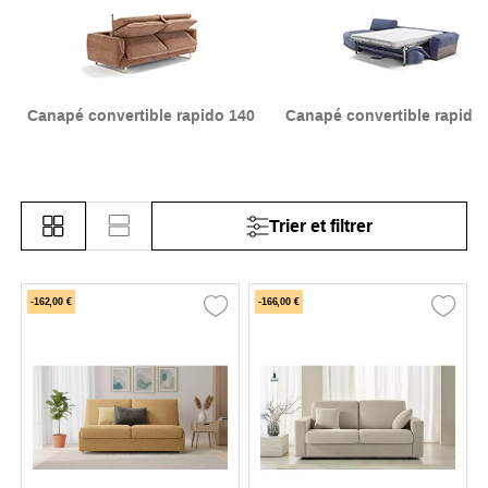
très bon rapport qualité / prix. Découvrez nos canapés
Rapido en
140
ou
160
et avec différentes matières : tissu, cuir, velours.
Canapé convertible rapido 140
Canapé convertible rapido
Trier et filtrer
-162,00 €
-166,00 €