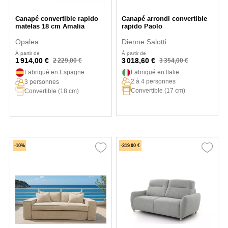
Canapé convertible rapido
Canapé arrondi convertible
matelas 18 cm Amalia
rapido Paolo
Opalea
Dienne Salotti
À partir de
À partir de
1 914,00 €
3 018,60 €
2 229,00 €
3 354,00 €
Fabriqué en Espagne
Fabriqué en Italie
2 à 4 personnes
3 personnes
Convertible (17 cm)
Convertible (18 cm)
-10%
-319,00 €