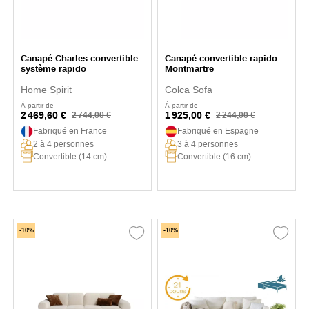
Canapé Charles convertible
Canapé convertible rapido
système rapido
Montmartre
Home Spirit
Colca Sofa
À partir de
À partir de
2 469,60 €
1 925,00 €
2 744,00 €
2 244,00 €
Fabriqué en France
Fabriqué en Espagne
2 à 4 personnes
3 à 4 personnes
Convertible (14 cm)
Convertible (16 cm)
-10%
-10%