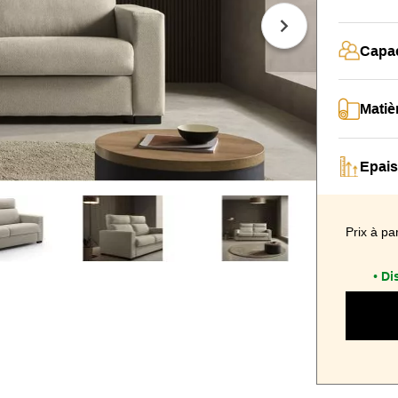
Capac
Matiè
Epais
Prix à par
Di
•