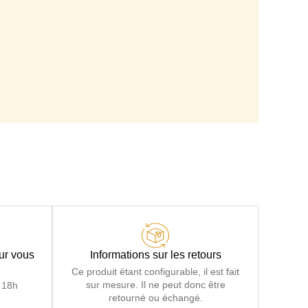
14 cm
205 cm
cile par basculement du dossier, 0 effort 0 manutention
Grilles électro-soudées tout du long
sité 30 kg/m3, Matelas en option : Mousse polyuréthane
é 30 kg/m3 + couche viscoélastique à mémoire de forme
our vous
Informations sur les retours
Ce produit étant configurable, il est fait
sur mesure. Il ne peut donc être
 18h
retourné ou échangé.