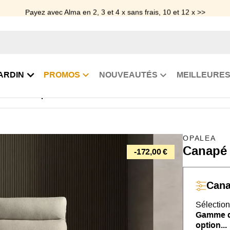
Payez avec Alma en 2, 3 et 4 x sans frais, 10 et 12 x >>
ARDIN
PROMOS
NOUVEAUTÉS
MEILLEURES
vertible rapido dossier haut Gisela
OPALEA
Canapé 
-172,00 €
Can
Sélection
Gamme de
option...