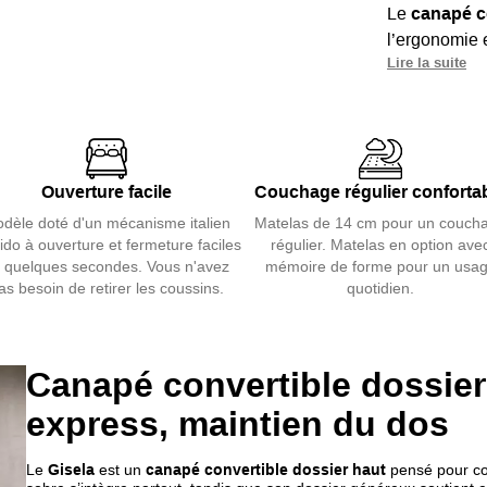
Le
canapé co
l’ergonomie e
Lire la suite
205 cm
dépl
mémoire de
Personnalisa
nombreux tiss
Ouverture facile
Couchage régulier conforta
Dossier géné
dèle doté d'un mécanisme italien
Matelas de 14 cm pour un couch
une posture d
do à ouverture et fermeture faciles
régulier. Matelas en option ave
Housses semi
 quelques secondes. Vous n'avez
mémoire de forme pour un usa
as besoin de retirer les coussins.
quotidien.
Découvrez a
Canapé convertible dossier 
express, maintien du dos
Le
Gisela
est un
canapé convertible dossier haut
pensé pour con