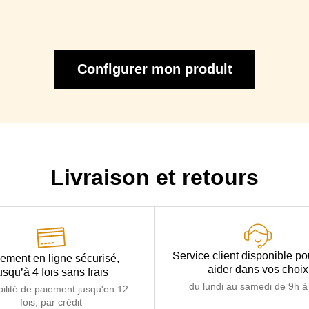
Epaisseur Matelas
Profondeur avec lit déplié
Configurer mon produit
Mécanisme
Mécanique type Rapido avec ouverture fa
Sommier
Matelas
Matelas standard : Mousse polyuréthane den
Haute Résilience densit
Livraison et retours
Service client disponible p
ement en ligne sécurisé,
aider dans vos choix
usqu’à 4 fois sans frais
du lundi au samedi de 9h à
bilité de paiement jusqu'en 12
fois, par crédit