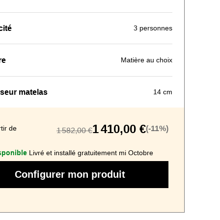
ité
3 personnes
re
Matière au choix
seur matelas
14 cm
1 410,00 €
tir de
(-11%)
1 582,00 €
sponible
Livré et installé gratuitement mi Octobre
Configurer mon produit