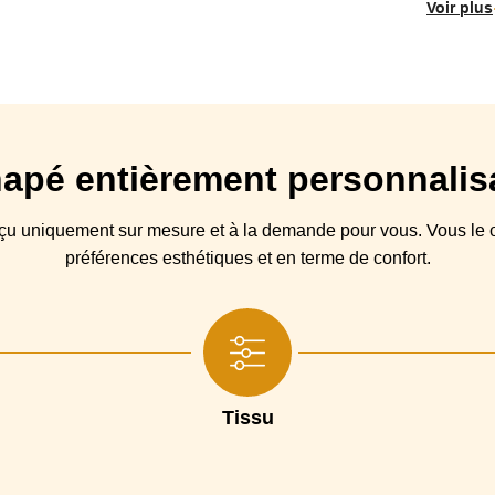
Voir plus
Entretien
Nettoyage à sec au pressing ou Lavage en machi
Déhoussable
Origine
apé
entièrement personnalis
Type canapé
Largeur couchage
nçu
uniquement sur mesure et à la demande pour vous. Vous
le
c
préférences esthétiques et en terme de confort.
Structure
Coussin(s) Assise
Mousse de polyurétha
Coussin(s) Dossier
Mélange de 
Piétement
Tissu
Garantie
Dimensions matelas