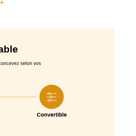
ne à 30° avec programme pour linge délicat (se référer
à la fiche technique de chaque tissu)
Semi déhoussable
Espagne
able
Canapé convertible, Canapé droit
Couchage 140, Couchage 160
oncevez selon vos
Bois de pin , renforcé par des panneaux de particules
ne densité 25 kg/m3 , recouverte de fibres de polyester
fibres creuses siliconées et de flocons de polyuréthane
pvc noir
Convertible
2 ans
140 x 190 cm, 160 x 190 cm