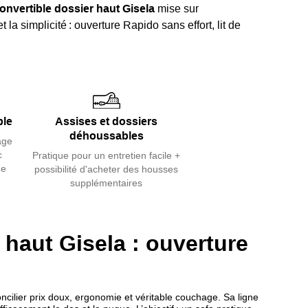
nvertible dossier haut Gisela
mise sur
t la simplicité : ouverture Rapido sans effort, lit de
ié, matelas
HR 14 cm 30 kg/m³
(régulier) ou option
 forme
pour un usage quotidien.
tion totale : 3 places ou maxi 3/4, couchage 140/160,
us et coloris, roulettes en option.
ble
Assises et dossiers
reux pour un maintien supérieur ; assise
55 cm
pour
déhoussables
age
roite.
c
Pratique pour un entretien facile +
 déhoussables et entretien facile.
ge
possibilité d'acheter des housses
supplémentaires
ussi
notre collection de canapés rapido
.
haut Gisela : ouverture
cilier prix doux, ergonomie et véritable couchage. Sa ligne