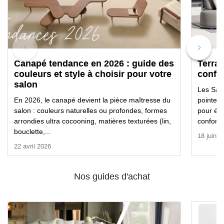
Canapé tendance en 2026 : guide des
Terras
couleurs et style à choisir pour votre
confor
salon
Les Sain
En 2026, le canapé devient la pièce maîtresse du
pointe l
salon : couleurs naturelles ou profondes, formes
pour équ
arrondies ultra cocooning, matières texturées (lin,
conforta
bouclette,...
18 juin 2
22 avril 2026
Nos guides d'achat