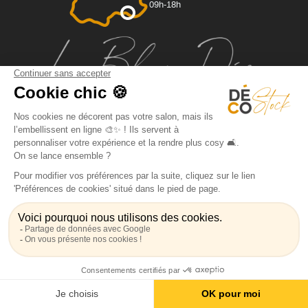
09h-18h
Qui sommes-nous?
Dossier de presse
FAQ
Espace pro
Mentions légales / CGV
Politique de confidentialité
Livraison
Paiement sécurisé et facilités de paiement
Magasin Canapé Marseille
Canapé Rapido
Fauteuil Cuir
Canapé lin
© 2026 Decostock