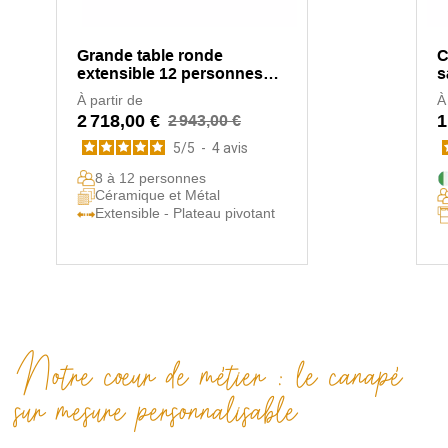
Grande table ronde
C
extensible 12 personnes
s
Austin
À partir de
À
2 718,00 €
1
2 943,00 €
5
/
5
-
4
avis
8 à 12 personnes
Céramique et Métal
Extensible - Plateau pivotant
Notre cœur de métier : le canapé
sur mesure personnalisable