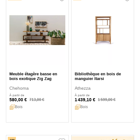
Meuble étagère basse en
Bibliothèque en bois de
bois exotique Zig Zag
manguier Itarsi
Chehoma
Athezza
À partir de
À partir de
580,00 €
1 439,10 €
713,00 €
1 599,00 €
Bois
Bois