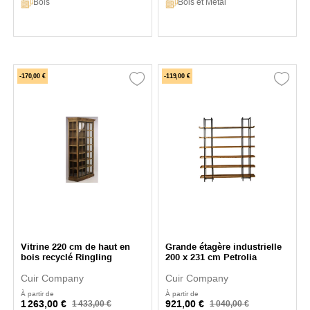
Bois
Bois et Métal
-170,00 €
-119,00 €
Vitrine 220 cm de haut en
Grande étagère industrielle
bois recyclé Ringling
200 x 231 cm Petrolia
Cuir Company
Cuir Company
À partir de
À partir de
1 263,00 €
921,00 €
1 433,00 €
1 040,00 €