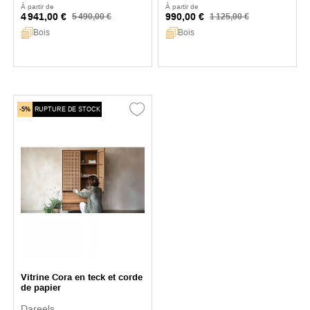
À partir de
À partir de
4 941,00 €
990,00 €
5 490,00 €
1 125,00 €
Bois
Bois
-5%
RUPTURE DE STOCK
Vitrine Cora en teck et corde
de papier
Dareels