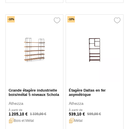
-10%
-10%
Grande étagère industrielle
Étagère Dallas en fer
bois/métal 5 niveaux Schola
asymétrique
Athezza
Athezza
À partir de
À partir de
1 205,10 €
539,10 €
1 339,00 €
599,00 €
Bois et Métal
Métal