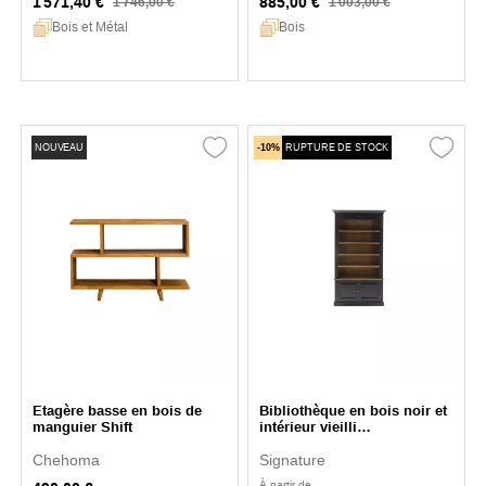
1 571,40 €
885,00 €
1 746,00 €
1 003,00 €
Bois et Métal
Bois
NOUVEAU
-10%
RUPTURE DE STOCK
Etagère basse en bois de
Bibliothèque en bois noir et
manguier Shift
intérieur vieilli
Fontainebleau
Chehoma
Signature
À partir de