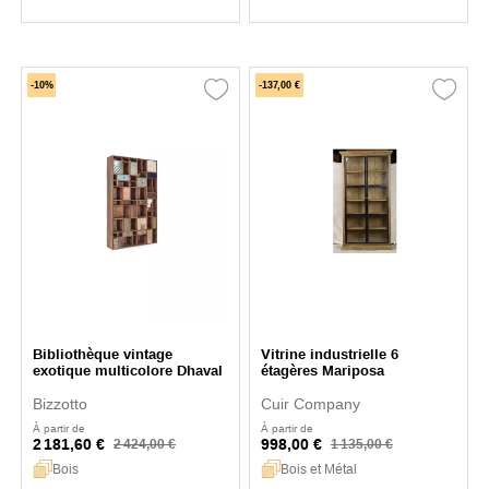
-10%
-137,00 €
Bibliothèque vintage
Vitrine industrielle 6
exotique multicolore Dhaval
étagères Mariposa
Bizzotto
Cuir Company
À partir de
À partir de
2 181,60 €
998,00 €
2 424,00 €
1 135,00 €
Bois
Bois et Métal