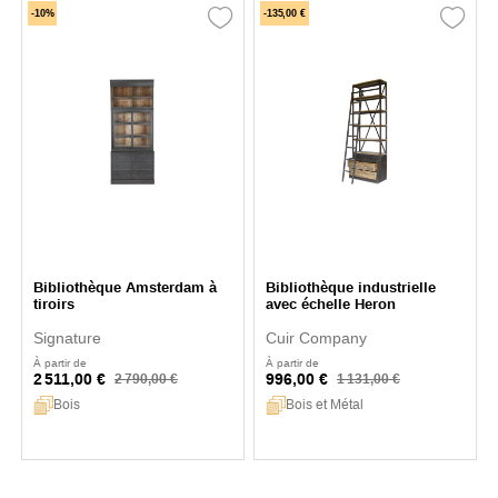
-10%
-135,00 €
Bibliothèque Amsterdam à
Bibliothèque industrielle
tiroirs
avec échelle Heron
Signature
Cuir Company
À partir de
À partir de
2 511,00 €
996,00 €
2 790,00 €
1 131,00 €
Bois
Bois et Métal