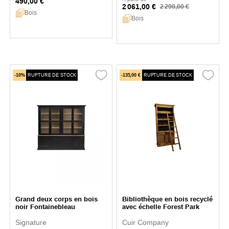
490,00 €
2 061,00 €
2 290,00 €
Bois
Bois
-10%
RUPTURE DE STOCK
-135,00 €
RUPTURE DE STOCK
Grand deux corps en bois
Bibliothèque en bois recyclé
noir Fontainebleau
avec échelle Forest Park
Signature
Cuir Company