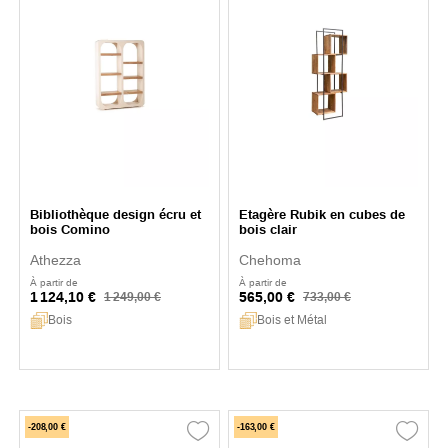
Bibliothèque design écru et
Etagère Rubik en cubes de
bois Comino
bois clair
Athezza
Chehoma
À partir de
À partir de
1 124,10 €
565,00 €
1 249,00 €
733,00 €
Bois
Bois et Métal
-208,00 €
-163,00 €