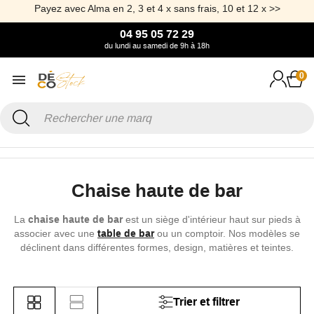
Payez avec Alma en 2, 3 et 4 x sans frais, 10 et 12 x >>
04 95 05 72 29
du lundi au samedi de 9h à 18h
0
Accueil
Mobilier
Chaise et Tabouret
Chaise de bar
Chaise haute de bar
La
chaise haute de bar
est un siège d'intérieur haut sur pieds à
associer avec une
table de bar
ou un comptoir. Nos modèles se
déclinent dans différentes formes, design, matières et teintes.
Trier et filtrer