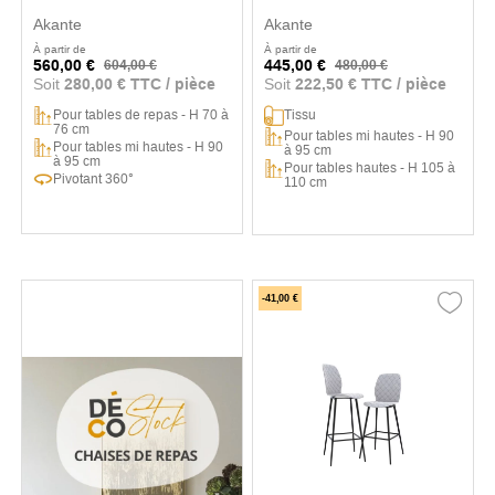
Budapest
Akante
Akante
À partir de
À partir de
560,00 €
445,00 €
604,00 €
480,00 €
Soit
280,00 € TTC / pièce
Soit
222,50 € TTC / pièce
Pour tables de repas - H 70 à
Tissu
76 cm
Pour tables mi hautes - H 90
Pour tables mi hautes - H 90
à 95 cm
à 95 cm
Pour tables hautes - H 105 à
Pivotant 360°
110 cm
-41,00 €