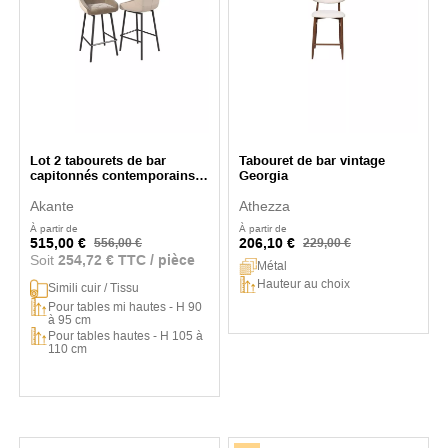
Lot 2 tabourets de bar
Tabouret de bar vintage
capitonnés contemporains
Georgia
San Francisco
Akante
Athezza
À partir de
À partir de
515,00 €
206,10 €
556,00 €
229,00 €
Soit
254,72 € TTC / pièce
Métal
Hauteur au choix
Simili cuir / Tissu
Pour tables mi hautes - H 90
à 95 cm
Pour tables hautes - H 105 à
110 cm