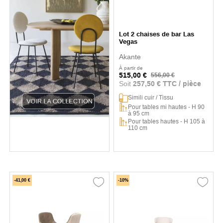
Lot 2 chaises de bar Las
Vegas
Akante
À partir de
515,00 €
556,00 €
Soit
257,50 € TTC / pièce
Simili cuir / Tissu
Pour tables mi hautes - H 90
à 95 cm
Pour tables hautes - H 105 à
110 cm
-41,00 €
-10%