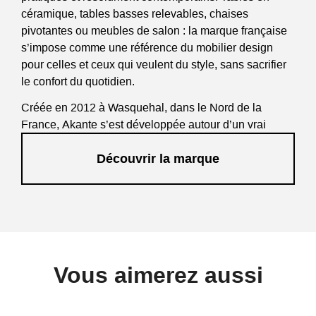
céramique, tables basses relevables, chaises
pivotantes ou meubles de salon : la marque française
s’impose comme une référence du mobilier design
pour celles et ceux qui veulent du style, sans sacrifier
le confort du quotidien.
Créée en 2012 à Wasquehal, dans le Nord de la
France, Akante s’est développée autour d’un vrai
savoir-faire industriel, d’une culture du mécanisme
Découvrir la marque
intelligent et d’un goût marqué pour les finitions
premium. Decostock est revendeur Akante et vous
propose une sélection de mobilier Akante pensée pour
le salon, la salle à manger et les espaces de réception.
La marque Akante – aussi parfois recherchée sous
l’orthographe Arkante – conçoit ses collections autour
d’une idée simple : créer du mobilier contemporain
Vous aimerez aussi
haut de gamme, beau à regarder, agréable à utiliser et
durable dans le temps.