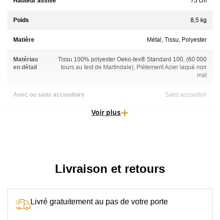
Hauteur assise
75 cm
Poids
8,5 kg
Matière
Métal, Tissu, Polyester
Matériau
Tissu 100% polyester Oeko-tex® Standard 100, (60 000
en détail
tours au test de Martindale), Piétement Acier laqué noir
mat
Avec ou sans accoudoirs
Sans accoudoir
Voir plus
Empilable
Non-empilable
Pivotant
Non-pivotant
Coussin(s) Assise
Densité mousse : 25kg/m3
Livraison et retours
Particularité
Vendu par lot de 2
Tissu
100% polyester, Résistance à la lumière : 5/5, Résistance au
Livré gratuitement au pas de votre porte
boulochage : 5/5, Martindale : 60 000, Résistance de la
couleur au frottement : 5/5