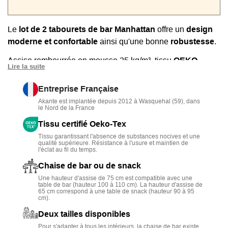
Le
lot de 2 tabourets de bar Manhattan
offre un
design
moderne et
confortable
ainsi qu'une bonne
robustesse
.
Assise rembourrée en mousse 25 kg/m³, tissu
OEKO-
Lire la suite
TEX®
, piètement en acier noir mat.
Entreprise Française
Disponible en
2 hauteurs d’assise
(65 ou 75 cm) et
4
Akante est implantée depuis 2012 à Wasquehal (59), dans
coloris : beige, anthracite, gris clair, et terracotta
.
le Nord de la France
Structure compacte et élégante, parfaite pour une cuisine
Tissu certifié Oeko-Tex
contemporaine ou un îlot central.
Tissu garantissant l'absence de substances nocives et une
qualité supérieure. Résistance à l'usure et maintien de
l'éclat au fil du temps.
Chaise de bar ou de snack
Une hauteur d'assise de 75 cm est compatible avec une
table de bar (hauteur 100 à 110 cm). La hauteur d'assise de
65 cm correspond à une table de snack (hauteur 90 à 95
cm).
Deux tailles disponibles
Pour s'adapter à tous les intérieurs, la chaise de bar existe