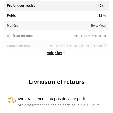
Profondeur assise
45 cm
Poids
12 kg
Matière
Bois, Métal
Matériau en détail
Vieux pin recyclé et Fer
Coloris en détail
Vieux pin recyclé naturel, Fer noir martelé
Voir plus
Réglable hauteur
Hauteur fixe
Livraison et retours
Livré gratuitement au pas de votre porte
Livré gratuitement en pas de porte sous 7 à 10 jours