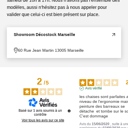
samedi de 10h à 17h. Nous n'avons pas l'ensemble des
modèles, aussi n'hésitez pas à nous appeler pour
valider que celui-ci est bien présent sur place.
Showroom Décostock Marseille
60 Rue Jean Martin 13005 Marseille
2
/
5
Avis vérifié
les chaises sont parfaites a
niveau de l'ergonomie mais 
peinture des barreaux se 
Basé sur
1
avis soumis à un
détache  et tombe sur le sol
contrôle
C'est dommage
Voir tous les avis sur ce site
Avis du
15/06/2020
, suite à un
expérience du
03/05/2020
par