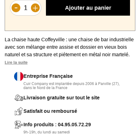
Ajouter au panier
La chaise haute Coffeyville : une chaise de bar industrielle
avec son mélange entre assise et dossier en vieux bois
naturel et sa structure et piétement en métal noir martelé.
Produit robuste grâce à l'emploi de fer et de bois de pin
Lire la suite
recyclé.
Entreprise Française
Cuir Company est implantée depuis 2006 à Parville (27),
dans le Nord de la France
Livraison gratuite sur tout le site
Satisfait ou remboursé
Info produits : 04.95.05.72.29
9h-19h, du lundi au samedi