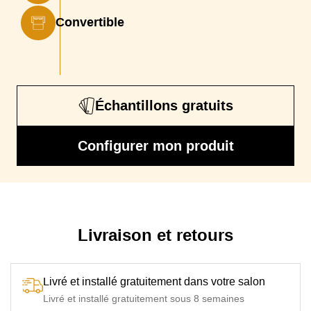
Dimensions matelas
140 x 195 cm
Convertible
Epaisseur Matelas
15 cm
Mécanisme
Mécanique type Rapido avec ouverture facile par
basculement du dossier, 0 effort 0 manutention
Échantillons gratuits
Sommier
Grilles à mailles électro-soudées + sangles
Matelas
Matelas mousse Haute Résilience densité 35 kg/m3 -
Configurer mon produit
épaisseur 15 cm, Matelas mousse Haute Résilience densité
35 kg/m3 & 3 cm de mémoire de forme - épaisseur 15 cm
Particularité
Accoudoirs et dos du canapé démontables et montés
sur glissières métalliques
Livraison et retours
Livré et installé gratuitement dans votre salon
Livré et installé gratuitement sous 8 semaines