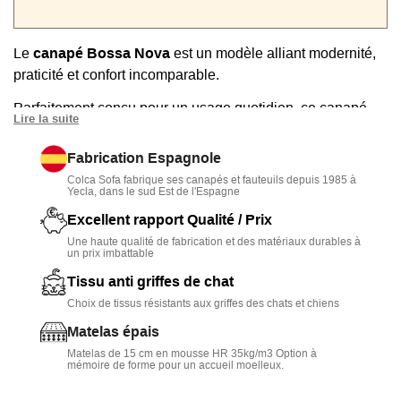
Le
canapé Bossa Nova
est un modèle alliant modernité,
praticité et confort incomparable.
Parfaitement conçu pour un usage quotidien, ce canapé
Lire la suite
convertible est un must-have pour tous ceux qui
recherchent un mobilier de qualité supérieure, esthétique
Fabrication Espagnole
et fonctionnel. Ses
assises à mémoire de forme
procurent
Colca Sofa fabrique ses canapés et fauteuils depuis 1985 à
Yecla, dans le sud Est de l'Espagne
un confort douillet pour des instants privilégiés dans votre
pièce à vivre.
Excellent rapport Qualité / Prix
Une haute qualité de fabrication et des matériaux durables à
Grâce à ses lignes élégantes et ses multiples options de
un prix imbattable
personnalisation, il s'intègre harmonieusement dans tous
Tissu anti griffes de chat
les styles d'intérieur.
Choix de tissus résistants aux griffes des chats et chiens
Doté d'un
épais matelas de 15 cm
et d'un
système
Matelas épais
convertible italien à ouverture express
, il offre une literie
Matelas de 15 cm en mousse HR 35kg/m3 Option à
mémoire de forme pour un accueil moelleux.
de qualité adaptée à un usage journalier.