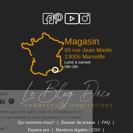
Magasin
60 rue Jean Martin
13005 Marseille
Lundi à samedi
09h-18h
Qui sommes-nous?
Dossier de presse
FAQ
Espace pro
Mentions légales / CGV