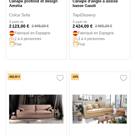
Canapé profond et design
Canapé d'angle à assise
Amelia
basse Gaudi
Colca Sofa
TapiDisseny
À partir de
À partir de
2 123,00 €
2 424,00 €
2 498,00 €
2 965,00 €
Fabriqué en Espagne
Fabriqué en Espagne
2 à 4 personnes
3 à 4 personnes
Fixe
Fixe
-282,00 €
-10%