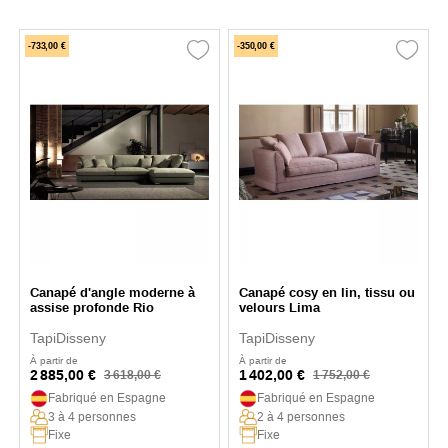
-733,00 €
-350,00 €
Canapé d'angle moderne à
Canapé cosy en lin, tissu ou
assise profonde Rio
velours Lima
TapiDisseny
TapiDisseny
À partir de
À partir de
2 885,00 €
1 402,00 €
3 618,00 €
1 752,00 €
Fabriqué en Espagne
Fabriqué en Espagne
3 à 4 personnes
2 à 4 personnes
Fixe
Fixe