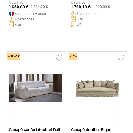
À partir de
À partir de
1 650,60 €
1 799,10 €
1 834,00 €
1 999,00 €
Fabriqué en France
2 personnes
Fixe
3 personnes
Lin
Fixe
-422,00 €
-10%
Canapé confort douillet Dali
Canapé douillet Figari