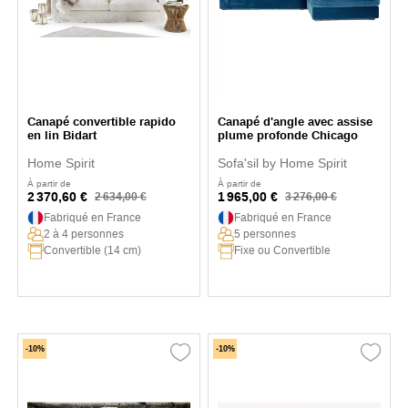
Canapé convertible rapido
Canapé d'angle avec assise
en lin Bidart
plume profonde Chicago
Home Spirit
Sofa'sil by Home Spirit
À partir de
À partir de
2 370,60 €
1 965,00 €
2 634,00 €
3 276,00 €
Fabriqué en France
Fabriqué en France
2 à 4 personnes
5 personnes
Convertible (14 cm)
Fixe ou Convertible
-10%
-10%