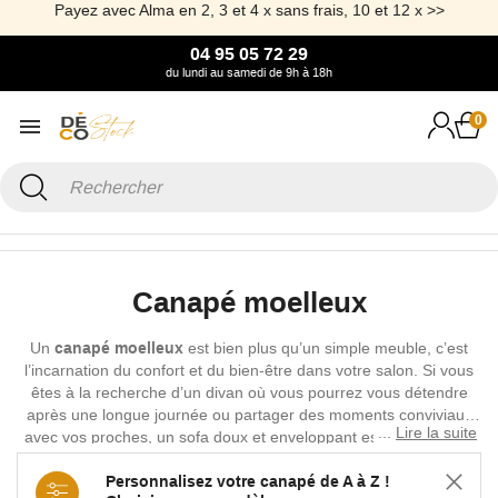
Payez avec Alma en 2, 3 et 4 x sans frais, 10 et 12 x >>
04 95 05 72 29
du lundi au samedi de 9h à 18h
0
Accueil
Canapé & Fauteuil
Canapé
Canapé moelleux
Canapé moelleux
Un
canapé moelleux
est bien plus qu’un simple meuble, c’est
l’incarnation du confort et du bien-être dans votre salon. Si vous
êtes à la recherche d’un divan où vous pourrez vous détendre
après une longue journée ou partager des moments conviviaux
Lire la suite
avec vos proches, un sofa doux et enveloppant est l’élément clé
pour créer une atmosphère chaleureuse chez vous.
Personnalisez votre canapé de A à Z !