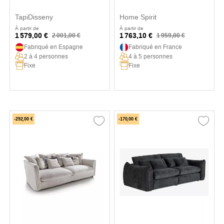
TapiDisseny
Home Spirit
À partir de
À partir de
1 579,00 €
1 763,10 €
2 001,00 €
1 959,00 €
Fabriqué en Espagne
Fabriqué en France
2 à 4 personnes
4 à 5 personnes
Fixe
Fixe
-292,00 €
-170,00 €