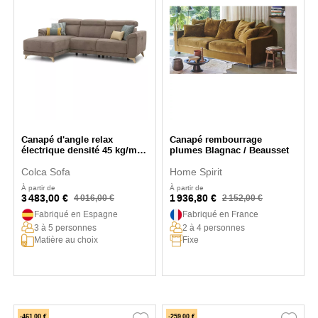
Canapé d'angle relax
Canapé rembourrage
électrique densité 45 kg/m3
plumes Blagnac / Beausset
Akoya
Colca Sofa
Home Spirit
À partir de
À partir de
3 483,00 €
1 936,80 €
4 016,00 €
2 152,00 €
Fabriqué en Espagne
Fabriqué en France
3 à 5 personnes
2 à 4 personnes
Matière au choix
Fixe
-461,00 €
-259,00 €