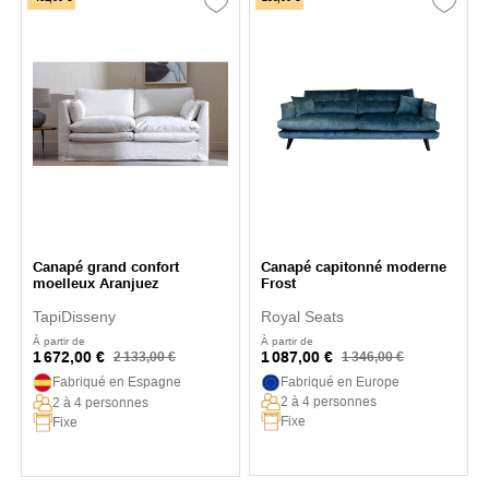
Canapé grand confort
Canapé capitonné moderne
moelleux Aranjuez
Frost
TapiDisseny
Royal Seats
À partir de
À partir de
1 672,00 €
1 087,00 €
2 133,00 €
1 346,00 €
Fabriqué en Espagne
Fabriqué en Europe
2 à 4 personnes
2 à 4 personnes
Fixe
Fixe