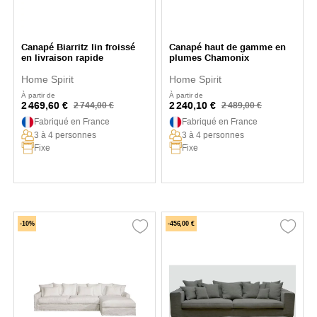
Canapé Biarritz lin froissé
Canapé haut de gamme en
en livraison rapide
plumes Chamonix
Home Spirit
Home Spirit
À partir de
À partir de
2 469,60 €
2 240,10 €
2 744,00 €
2 489,00 €
Fabriqué en France
Fabriqué en France
3 à 4 personnes
3 à 4 personnes
Fixe
Fixe
-10%
-456,00 €