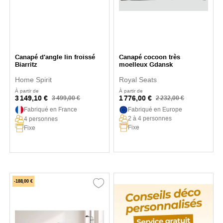
Canapé d'angle lin froissé
Canapé cocoon très
Biarritz
moelleux Gdansk
Home Spirit
Royal Seats
À partir de
À partir de
3 149,10 €
1 776,00 €
3 499,00 €
2 232,00 €
Fabriqué en France
Fabriqué en Europe
2 à 4 personnes
4 personnes
Fixe
Fixe
-188,00 €