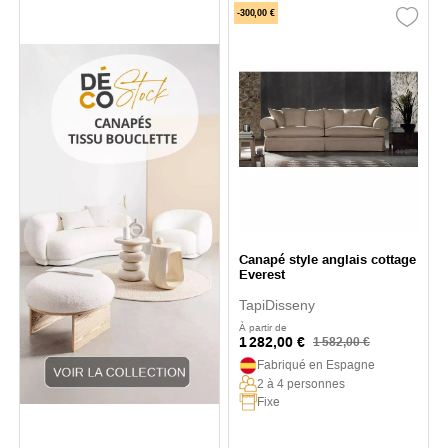
-300,00 €
Canapé style anglais cottage
Everest
TapiDisseny
À partir de
1 282,00 €
1 582,00 €
Fabriqué en Espagne
2 à 4 personnes
Fixe