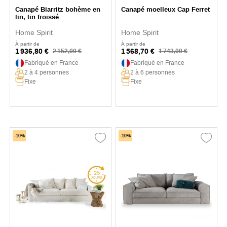
Canapé Biarritz bohème en
Canapé moelleux Cap Ferret
lin, lin froissé
Home Spirit
Home Spirit
À partir de
À partir de
1 936,80 €
1 568,70 €
2 152,00 €
1 743,00 €
Fabriqué en France
Fabriqué en France
2 à 4 personnes
2 à 6 personnes
Fixe
Fixe
-10%
-10%