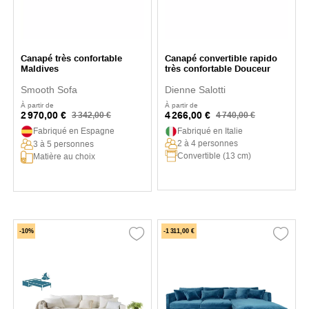
Canapé très confortable
Canapé convertible rapido
Maldives
très confortable Douceur
Smooth Sofa
Dienne Salotti
À partir de
À partir de
2 970,00 €
4 266,00 €
3 342,00 €
4 740,00 €
Fabriqué en Espagne
Fabriqué en Italie
2 à 4 personnes
3 à 5 personnes
Convertible (13 cm)
Matière au choix
-10%
-1 311,00 €