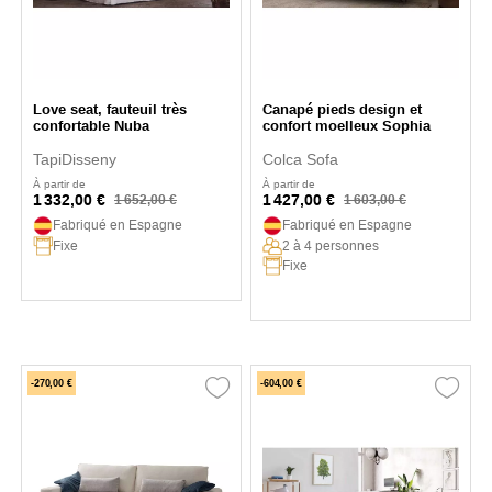
Love seat, fauteuil très
Canapé pieds design et
confortable Nuba
confort moelleux Sophia
TapiDisseny
Colca Sofa
À partir de
À partir de
1 332,00 €
1 427,00 €
1 652,00 €
1 603,00 €
Fabriqué en Espagne
Fabriqué en Espagne
Fixe
2 à 4 personnes
Fixe
-270,00 €
-604,00 €