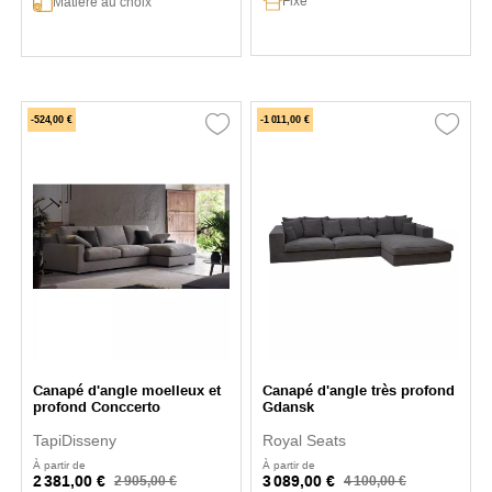
Fixe
Matière au choix
-524,00 €
-1 011,00 €
Canapé d'angle moelleux et
Canapé d'angle très profond
profond Conccerto
Gdansk
TapiDisseny
Royal Seats
À partir de
À partir de
2 381,00 €
3 089,00 €
2 905,00 €
4 100,00 €