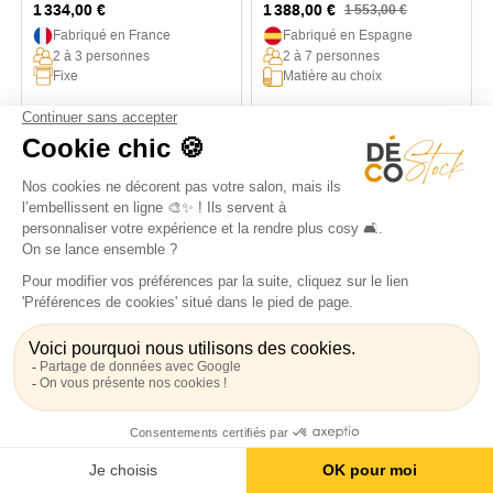
1 334,00 €
1 388,00 €
1 553,00 €
Fabriqué en France
Fabriqué en Espagne
2 à 3 personnes
2 à 7 personnes
Fixe
Matière au choix
-10%
-10%
Petit fauteuil en lin Bandol
Petit fauteuil 75 cm
moelleux tissu ou lin Cap