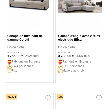
Canapé de luxe haut de
Canapé d'angle avec 2 relax
gamme Coletti
électrique Elisa
Colca Sofa
Colca Sofa
À partir de
À partir de
1 755,00 €
3 733,00 €
2 025,00 €
4 337,00 €
Fabriqué en Espagne
Fabriqué en Espagne
2 à 4 personnes
3 à 5 personnes
Fixe
Matière au choix
-533,00 €
-10%