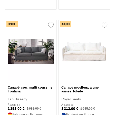
-329,00 €
-323,00 €
Canapé avec multi coussins
Canapé moelleux à une
Fontana
assise Tolède
TapiDisseny
Royal Seats
À partir de
À partir de
1 353,00 €
1 312,00 €
1 682,00 €
1 635,00 €
Fabriqué en Espagne
Fabriqué en Europe