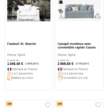
Fauteuil XL Biarritz
Canapé moelleux avec
convertible rapido Cassis
Home Spirit
Home Spirit
À partir de
À partir de
1 346,40 €
2 469,60 €
1 496,00 €
2 744,00 €
Fabriqué en France
Fabriqué en France
1 à 2 personnes
2 à 4 personnes
Matière au choix
Convertible (14 cm)
-10%
-10%