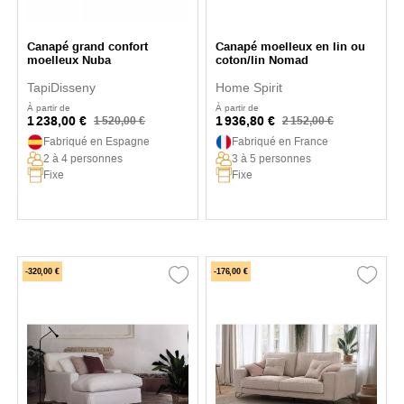
Canapé grand confort
Canapé moelleux en lin ou
moelleux Nuba
coton/lin Nomad
TapiDisseny
Home Spirit
À partir de
À partir de
1 238,00 €
1 936,80 €
1 520,00 €
2 152,00 €
Fabriqué en Espagne
Fabriqué en France
2 à 4 personnes
3 à 5 personnes
Fixe
Fixe
-320,00 €
-176,00 €