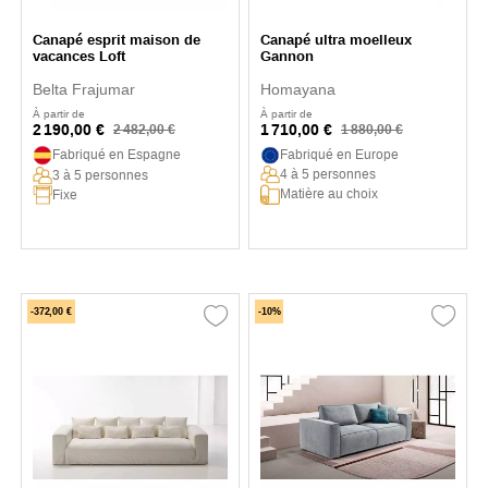
Canapé esprit maison de
Canapé ultra moelleux
vacances Loft
Gannon
Belta Frajumar
Homayana
À partir de
À partir de
2 190,00 €
1 710,00 €
2 482,00 €
1 880,00 €
Fabriqué en Espagne
Fabriqué en Europe
4 à 5 personnes
3 à 5 personnes
Matière au choix
Fixe
-372,00 €
-10%