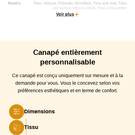
Matière
Tissu, Velours, Polyester, Microfibre, Tissu anti chat, Tissu
anti taches, Velours côtelé, Tissu à bouclettes
Voir plus
Déhoussable
Semi déhoussable
Origine
Espagne
Type canapé
Canapé droit
Canapé
entièrement
Structure
Bois de Pin massif, panneaux de particules
personnalisable
Suspensions
Ressorts Nosags et sangles entrecroisées
Ce canapé est conçu
uniquement sur mesure et à la
Coussin(s)
Déhoussables en mousse polyuréthane HR 42 kg/m3
demande pour vous. Vous
le
concevez selon vos
Assise
"HYPERFLEX". Enveloppées dans une couche en
préférences esthétiques et en terme de confort.
Microfiber Eko (microfibre 100% recyclé) toucher duvet
moelleux
Coussin(s)
Déhoussables en Microfiber Eko (microfibre 100%
Dimensions
Dossier
recyclé) toucher duvet moelleux
Coussin(s) Déco
2 Coussins cale-reins de 75 x 30 cm
Tissu