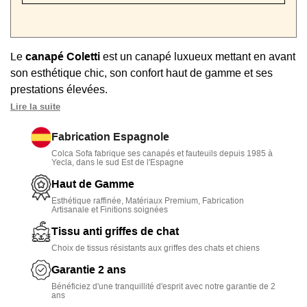
Le
canapé Coletti
est un canapé luxueux mettant en avant
son esthétique chic, son confort haut de gamme et ses
prestations élevées.
Lire la suite
Modèle présenté en tissu Biarritz Nata.
Fabrication Espagnole
• Canapé très chic
: pieds bois design, formes
Colca Sofa fabrique ses canapés et fauteuils depuis 1985 à
généreuses, coussins en finition passepoil
Yecla, dans le sud Est de l'Espagne
• Confort moelleux et durable
: position ergonomique,
Haut de Gamme
assises profondes (67 cm), suspensions à ressorts
Esthétique raffinée, Matériaux Premium, Fabrication
Artisanale et Finitions soignées
Nosags, mousse HR densité 42 kg/m3, dossier douillet en
microfibre
Tissu anti griffes de chat
Choix de tissus résistants aux griffes des chats et chiens
• Longévité maximale
: structure en pin massif, mousse
Garantie 2 ans
très haute densité, suspensions Nosags durables
Bénéficiez d'une tranquillité d'esprit avec notre garantie de 2
ans
• Fabrication respectueuse de l'environnement
: tissus