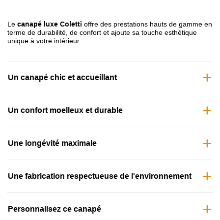
label Oeko-tex et rembourrage en microfibre recyclée
• Personnalisable
: choix de la dimension, du tissu et de
Le
canapé luxe Coletti
offre des prestations hauts de gamme en
terme de durabilité, de confort et ajoute sa touche esthétique
la couleur
unique à votre intérieur.
• Entretien facile
: assises et dossiers déhoussables
Un canapé chic et accueillant
Un confort moelleux et durable
Une longévité maximale
Une fabrication respectueuse de l'environnement
Personnalisez ce canapé