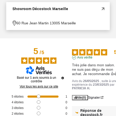
Showroom Décostock Marseille
60 Rue Jean Martin 13005 Marseille
5
/
5
Avis vérifié
Très jolie dans mon salon. 
ne suis pas déçu de mon 
achat. Je recommande 👍
Basé sur
1
avis soumis à un
Avis du
26/05/2025
, suite à un
contrôle
expérience du
23/03/2025
par
Voir tous les avis sur ce site
PATRICIA H.
5
étoiles
1
Utile
(0)
Signaler
4
étoiles
0
3
étoiles
0
Réponse de
2
étoiles
0
decostock.fr