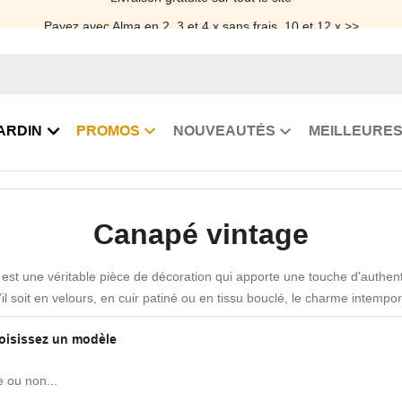
Payez avec Alma en 2, 3 et 4 x sans frais, 10 et 12 x >>
ARDIN
PROMOS
NOUVEAUTÉS
MEILLEURES
Canapé vintage
est une véritable pièce de décoration qui apporte une touche d'authent
u’il soit en velours, en cuir patiné ou en tissu bouclé, le charme intempor
n hommage aux époques passées, tout en restant résolument modern
hoisissez un modèle
e ou non...