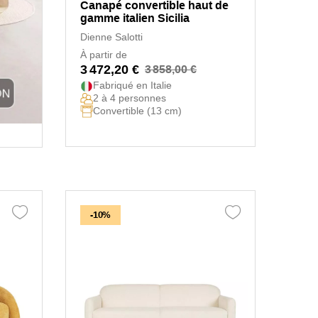
Canapé convertible haut de
gamme italien Sicilia
Dienne Salotti
À partir de
3 472,20 €
3 858,00 €
Fabriqué en Italie
2 à 4 personnes
Convertible (13 cm)
-10%