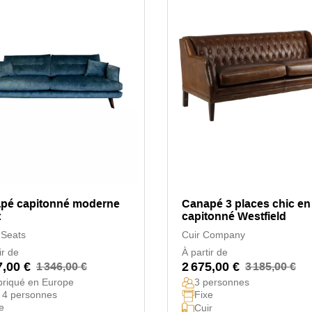
pé capitonné moderne
Canapé 3 places chic en 
t
capitonné Westfield
 Seats
Cuir Company
ir de
À partir de
7,00 €
2 675,00 €
1 346,00 €
3 185,00 €
briqué en Europe
3 personnes
 4 personnes
Fixe
e
Cuir