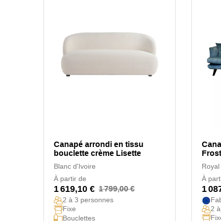
Canapé arrondi en tissu
Cana
bouclette crème Lisette
Fros
Blanc d'Ivoire
Royal
À partir de
À part
1 619,10 €
1 08
1 799,00 €
2 à 3 personnes
Fa
Fixe
2 à
Fix
Bouclettes