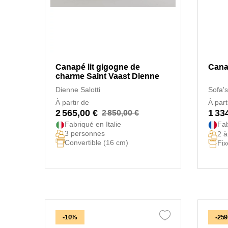
Canapé lit gigogne de
Cana
charme Saint Vaast Dienne
Dienne Salotti
Sofa's
À partir de
À part
2 565,00 €
1 33
2 850,00 €
Fabriqué en Italie
Fab
3 personnes
2 à
Convertible (16 cm)
Fix
-10%
-259