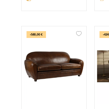
-580,00 €
-424