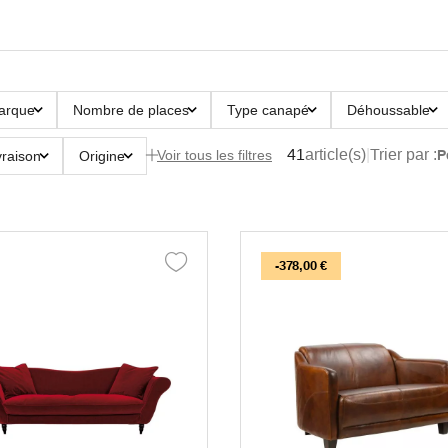
arque
Nombre de places
Type canapé
Déhoussable
41
article(s)
|
Trier par :
P
Voir tous les filtres
vraison
Origine
-378,00 €