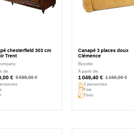
pé chesterfield 303 cm
Canapé 3 places doux
ir Trent
Clémence
Company
Bizzotto
ir de
À partir de
0,00 €
1 049,40 €
5 588,00 €
1 166,00 €
personnes
3 personnes
e
Fixe
r
Tissu