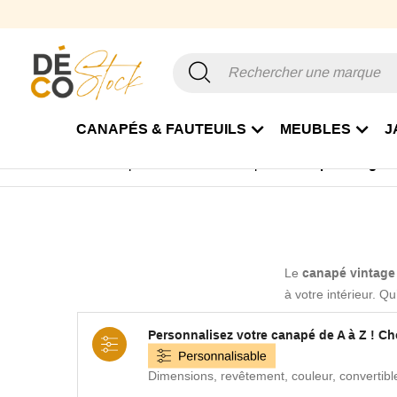
CANAPÉS & FAUTEUILS
MEUBLES
J
Accueil
Canapé & Fauteuil
Canapé
Canapé vintage
Le
canapé vintage
à votre intérieur. Q
u
Personnalisez votre canapé de A à Z ! C
Dimensions, revêtement, couleur, convertibl