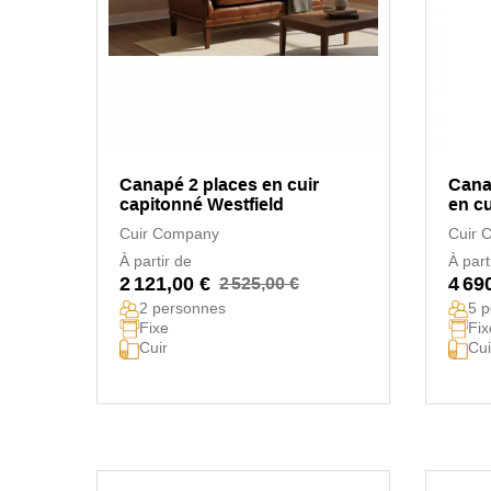
Canapé 2 places en cuir
Cana
capitonné Westfield
en cu
Cuir Company
Cuir 
À partir de
À part
2 121,00 €
4 69
2 525,00 €
2 personnes
5 
Fixe
Fix
Cuir
Cui