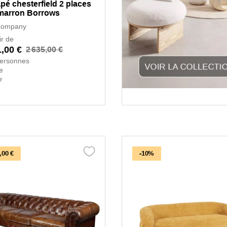
pé chesterfield 2 places
 marron Borrows
Company
ir de
1,00 €
2 635,00 €
personnes
e
r
,00 €
-10%