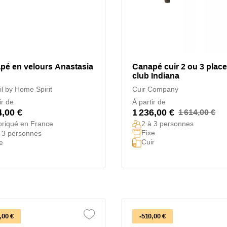
pé en velours Anastasia
Canapé cuir 2 ou 3 plac
club Indiana
il by Home Spirit
Cuir Company
ir de
À partir de
4,00 €
1 236,00 €
1 614,00 €
riqué en France
2 à 3 personnes
Fixe
 3 personnes
Cuir
e
,00 €
-510,00 €