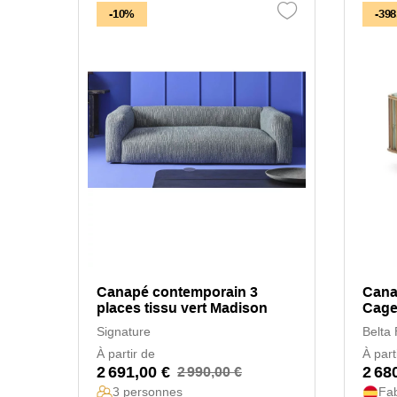
-10%
-398
Canapé contemporain 3
Cana
places tissu vert Madison
Cag
Signature
Belta
À partir de
À part
2 691,00 €
2 68
2 990,00 €
3 personnes
Fa