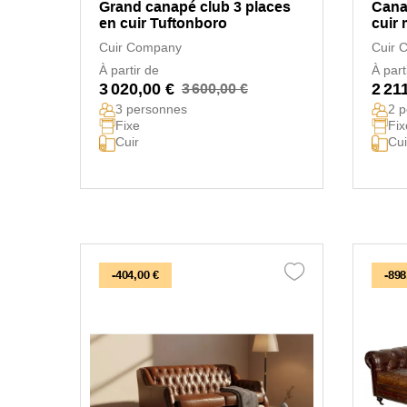
Grand canapé club 3 places
Cana
en cuir Tuftonboro
cuir
Cuir Company
Cuir 
À partir de
À part
3 020,00 €
2 21
3 600,00 €
3 personnes
2 
Fixe
Fix
Cuir
Cui
-404,00 €
-898