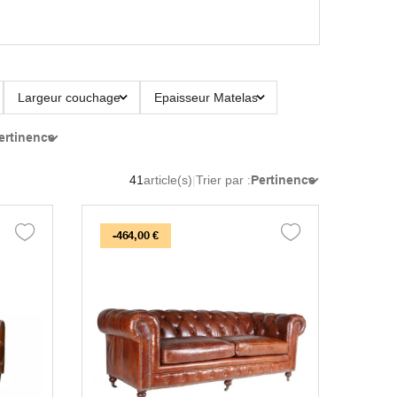
Largeur couchage
Epaisseur Matelas
ertinence
41
article(s)
|
Trier par :
Pertinence
-464,00 €