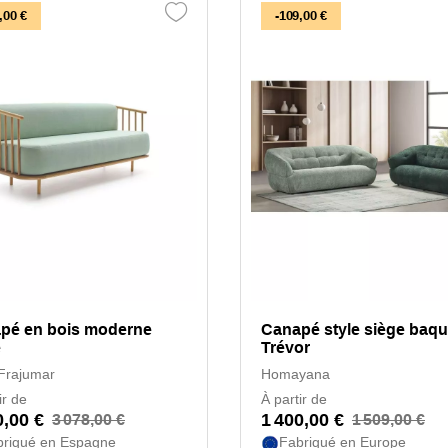
,00 €
-109,00 €
pé en bois moderne
Canapé style siège baqu
e
Trévor
 Frajumar
Homayana
ir de
À partir de
0,00 €
1 400,00 €
3 078,00 €
1 509,00 €
briqué en Espagne
Fabriqué en Europe