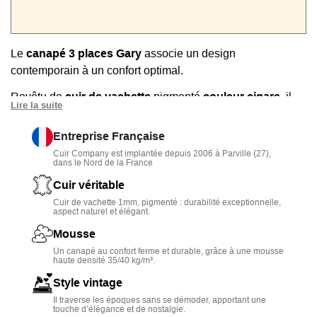
Le
canapé 3 places Gary
associe un design
contemporain à un confort optimal.
Revêtu de
cuir de vachette
pigmenté
couleur cigare
, il
Lire la suite
séduit par ses lignes épurées, ses coutures sellier et ses
pieds fins en métal noir
.
Entreprise Française
Cuir Company est implantée depuis 2006 à Parville (27),
Son
assise large de 172 cm
et ses coussins épais en
dans le Nord de la France
mousse haute densité
(35-40 kg/m³) offrent un excellent
Cuir véritable
maintien.
Cuir de vachette 1mm, pigmenté : durabilité exceptionnelle,
aspect naturel et élégant.
Le cuir légèrement grainé présente un aspect chaleureux
et naturel, facile à entretenir grâce à sa
finition pigmentée
Mousse
résistante aux taches.
Un canapé au confort ferme et durable, grâce à une mousse
haute densité 35/40 kg/m³.
Un modèle à retrouver dans notre collection de
canapés
Style vintage
en cuir
.
Il traverse les époques sans se démoder, apportant une
touche d’élégance et de nostalgie.