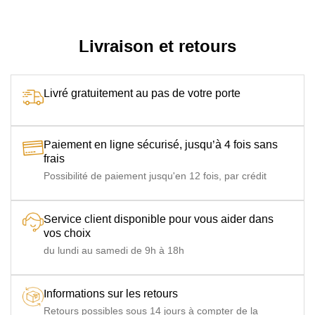
Type canapé
Canapé droit
Particularité
Livraison et retours
Appliquer une crème nourrissante pour préserver la
souplesse du cuir.
Livré gratuitement au pas de votre porte
Paiement en ligne sécurisé, jusqu’à 4 fois sans
frais
Possibilité de paiement jusqu'en 12 fois, par crédit
Service client disponible pour vous aider dans
vos choix
du lundi au samedi de 9h à 18h
Informations sur les retours
Retours possibles sous 14 jours à compter de la