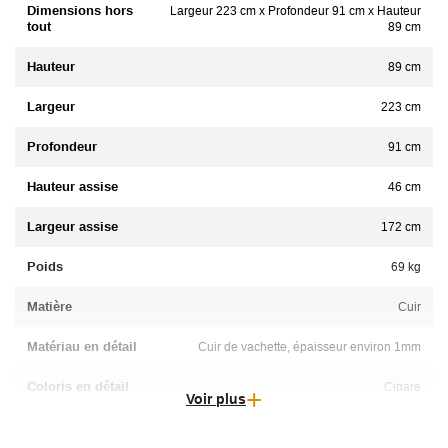
Dimensions hors
Largeur 223 cm x Profondeur 91 cm x Hauteur
tout
89 cm
Hauteur
89 cm
Largeur
223 cm
Profondeur
91 cm
Hauteur assise
46 cm
Largeur assise
172 cm
Poids
69 kg
Matière
Cuir
Matériau en détail
Cuir de vachette, épaisseur environ 1mm
Coloris en détail
Cigare
Voir plus
Déhoussable
Non déhoussable