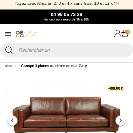
Payez avec Alma en 2, 3 et 4 x sans frais, 10 et 12 x >>
04 95 05 72 29
du lundi au samedi de 9h à 18h
0
Accueil
Canapé & Fauteuil
Canapé
Canapé Cuir
Canapé Cuir 3
places
Canapé 3 places moderne en cuir Gary
-488,00 €