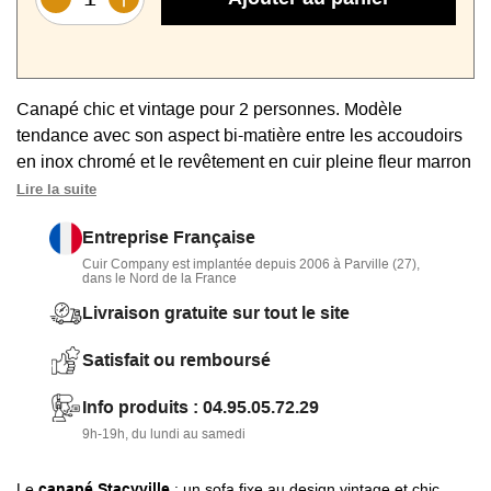
Canapé chic et vintage pour 2 personnes. Modèle
tendance avec son aspect bi-matière entre les accoudoirs
en inox chromé et le revêtement en cuir pleine fleur marron
cigare. Assise souple et durable. Sofa robuste avec
Lire la suite
accoudoirs en métal et cuir véritable haute résistance.
Entreprise Française
Cuir Company est implantée depuis 2006 à Parville (27),
dans le Nord de la France
Livraison gratuite sur tout le site
Satisfait ou remboursé
Info produits : 04.95.05.72.29
9h-19h, du lundi au samedi
Le
canapé Stacyville
: un sofa fixe au design vintage et chic