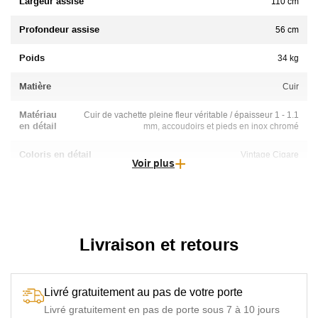
Largeur assise
110 cm
Profondeur assise
56 cm
Poids
34 kg
Matière
Cuir
Matériau
Cuir de vachette pleine fleur véritable / épaisseur 1 - 1.1
en détail
mm, accoudoirs et pieds en inox chromé
Coloris en détail
Vintage Cigare
Voir plus
Assise
Rembourrage en mousse de polyuréthane densité 35 - 40
kg/m3
Déhoussable
Non déhoussable
Livraison et retours
Livré gratuitement au pas de votre porte
Livré gratuitement en pas de porte sous 7 à 10 jours