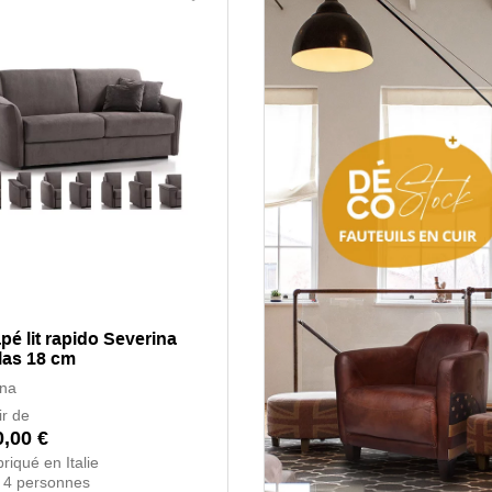
é lit rapido Severina
las 18 cm
na
ir de
0,00 €
riqué en Italie
 4 personnes