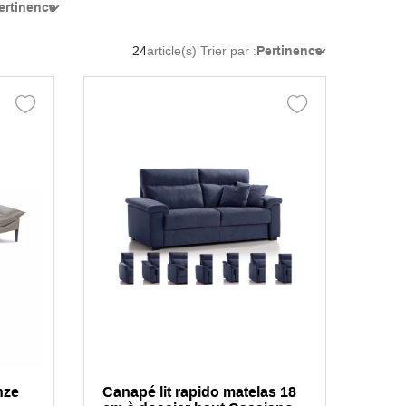
ertinence
24
article(s)
|
Trier par :
Pertinence
nze
Canapé lit rapido matelas 18