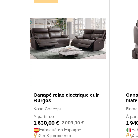
Canapé relax électrique cuir
Canap
Burgos
mate
Kosa Concept
Roma
À partir de
À part
1 630,00 €
1 94
2 009,00 €
Fabriqué en Espagne
Fab
2 à
2 à 3 personnes