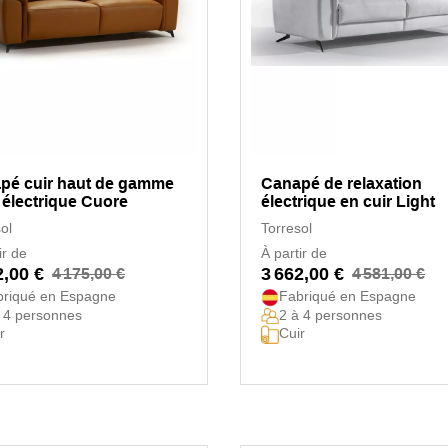
pé cuir haut de gamme
Canapé de relaxation
 électrique Cuore
électrique en cuir Light
ol
Torresol
ir de
À partir de
2,00 €
3 662,00 €
4 175,00 €
4 581,00 €
briqué en Espagne
Fabriqué en Espagne
 4 personnes
2 à 4 personnes
r
Cuir