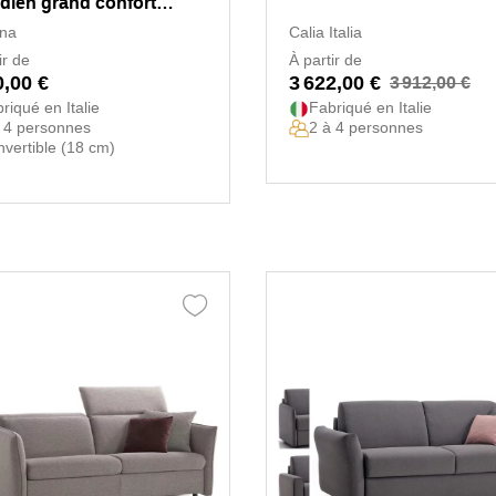
idien grand confort
doro
na
Calia Italia
ir de
À partir de
0,00 €
3 622,00 €
3 912,00 €
riqué en Italie
Fabriqué en Italie
 4 personnes
2 à 4 personnes
vertible (18 cm)