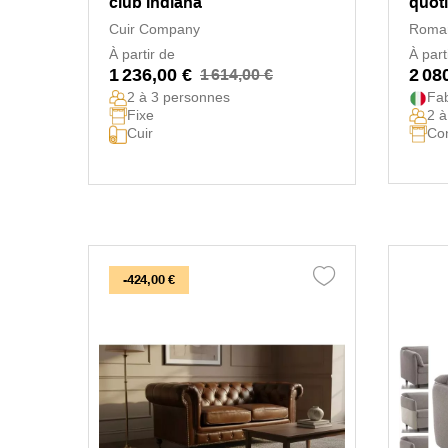
club Indiana
quot
Poli
Cuir Company
Roma
À partir de
À part
1 236,00 €
2 08
1 614,00 €
2 à 3 personnes
Fab
Fixe
2 à
Con
Cuir
-424,00 €