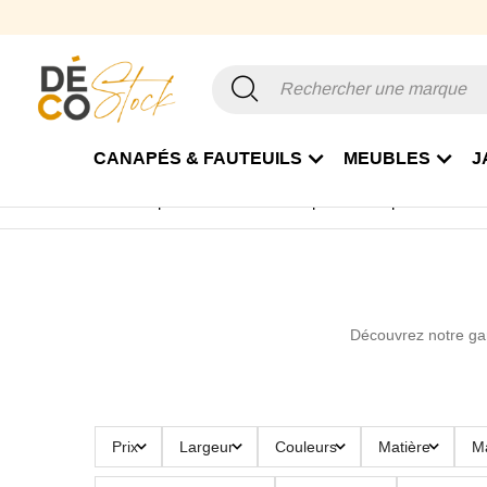
CANAPÉS & FAUTEUILS
MEUBLES
J
Accueil
Canapé & Fauteuil
Canapé
Canapé Cuir
Ca
Découvrez notre 
Prix
Largeur
Couleurs
Matière
M