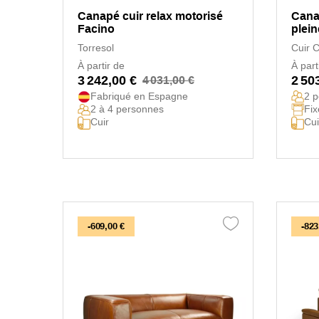
Canapé cuir relax motorisé
Cana
Facino
plein
Torresol
Cuir 
À partir de
À part
3 242,00 €
2 50
4 031,00 €
Fabriqué en Espagne
2 
Fix
2 à 4 personnes
Cui
Cuir
-609,00 €
-823