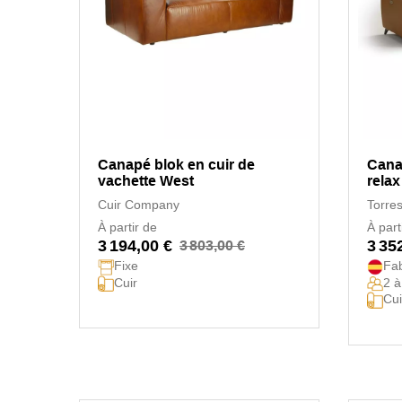
Canapé blok en cuir de
Cana
vachette West
relax
Cuir Company
Torres
À partir de
À part
3 194,00 €
3 35
3 803,00 €
Fixe
Fa
Cuir
2 à
Cui