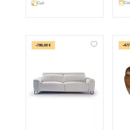
Con
Cuir
-789,00 €
-477