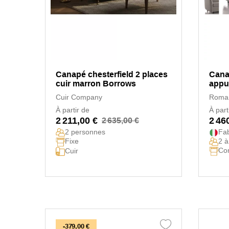
Canapé chesterfield 2 places
Cana
cuir marron Borrows
appui
Alleg
Cuir Company
Roma
À partir de
À part
2 211,00 €
2 46
2 635,00 €
2 personnes
Fab
Fixe
2 à
Con
Cuir
-379,00 €