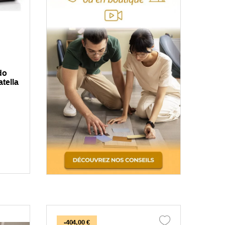
do
tella
-404,00 €