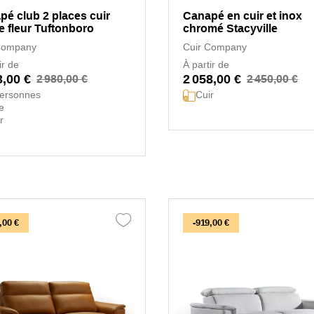
pé club 2 places cuir
Canapé en cuir et inox
e fleur Tuftonboro
chromé Stacyville
Company
Cuir Company
ir de
À partir de
3,00 €
2 058,00 €
2 980,00 €
2 450,00 €
personnes
Cuir
e
r
,00 €
-919,00 €