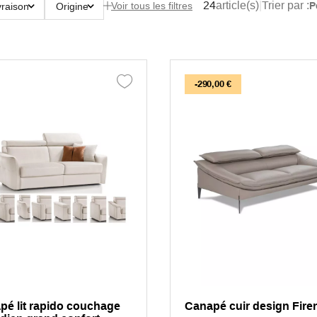
24
article(s)
|
Trier par :
P
Voir tous les filtres
vraison
Origine
-290,00 €
pé lit rapido couchage
Canapé cuir design Fire