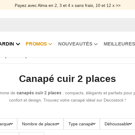
Payez avec Alma en 2, 3 et 4 x sans frais, 10 et 12 x >>
ARDIN
PROMOS
NOUVEAUTÉS
MEILLEURES
napé Cuir 2 places
Canapé cuir 2 places
gamme de
canapés cuir 2 places
: compacts, élégants et parfaits pour p
confort et design. Trouvez votre canapé idéal sur Decostock !
arque
Nombre de places
Type canapé
Déhoussable