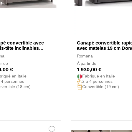
pé convertible avec
Canapé convertible rapi
s-tête inclinables
avec matelas 19 cm Dona
ra
na
Romana
ir de
À partir de
0,00 €
1 930,00 €
riqué en Italie
Fabriqué en Italie
 4 personnes
2 à 4 personnes
vertible (18 cm)
Convertible (19 cm)