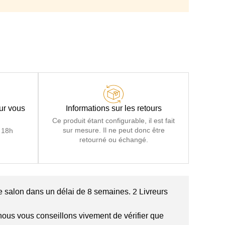
cile par basculement du dossier, 0 effort 0 manutention
illes électro-soudées + sangles, Lattes en bois + sangles
Passepoil
térienne + 3 cm de mousse mémoire de forme 50 kg/m3
our vous
Informations sur les retours
Ce produit étant configurable, il est fait
sur mesure. Il ne peut donc être
 18h
retourné ou échangé.
 salon dans un délai de 8 semaines. 2 Livreurs
i nous vous conseillons vivement de vérifier que