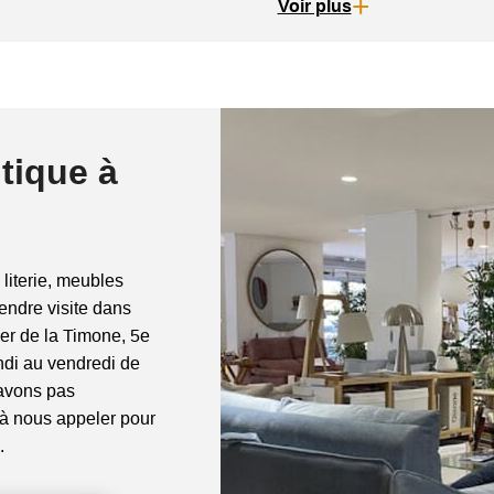
votre logement. Si ce n'est pas le cas, vous pouvez opter pour 
Voir plus
tique à
 literie, meubles
rendre visite dans
ier de la Timone, 5e
di au vendredi de
'avons pas
 à nous appeler pour
.