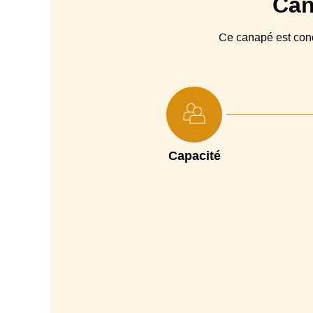
Can
Structure
Ce canapé est co
Suspensions
Coussin(s) Assise
Coussin(s) Dossier
Rembourrage Accoudoirs
Capacité
Coussin(s) Déco
Piétement
Garantie
Dimensions matelas
Epaisseur Matelas
Profondeur avec lit déplié