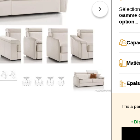
Sélection
Gamme de
option...
Capac
Matiè
Epais
Prix à par
Di
•