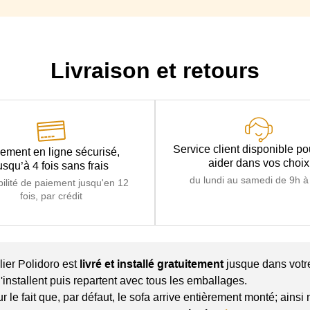
Mécanique type Rapido avec ouverture fa
Grilles à ma
Livraison et retours
Matelas Memory : Mousse HR 30 kg/m3 anti bac
Service client disponible p
ement en ligne sécurisé,
aider dans vos choix
usqu’à 4 fois sans frais
du lundi au samedi de 9h à
bilité de paiement jusqu'en 12
fois, par crédit
ier Polidoro est
livré et installé gratuitement
jusque dans votre
l'installent puis repartent avec tous les emballages.
ur le fait que, par défaut, le sofa arrive entièrement monté; ains