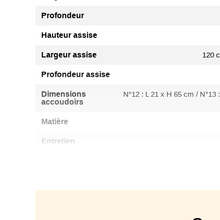
Profondeur
Hauteur assise
Largeur assise
120 c
Profondeur assise
Dimensions
N°12 : L 21 x H 65 cm / N°13 :
accoudoirs
Matière
Entretien
Déhoussable
Origine
Type canapé
Largeur couchage