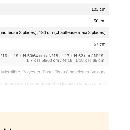
103 cm
50 cm
hauffeuse 3 places), 180 cm (chauffeuse maxi 3 places)
57 cm
°16 : L 19 x H 50/64 cm / N°18 : L 17 x H 62 cm / N°19 :
L 7 x H 56/60 cm / N°18 : L 18 x H 65 cm.
, Microfibre, Polyester, Tissu, Tissu à bouclettes, Velours
c au pressing (recommandé) ou lavage à la main à froid
100% déhoussable, Semi déhoussable
Italie
Canapé convertible, Canapé droit
age 100, Couchage 120, Couchage 140, Couchage 160