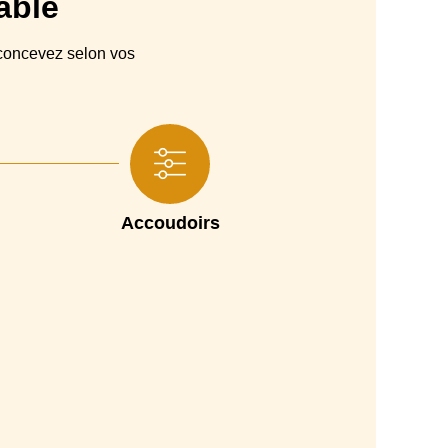
able
panneaux en particules avec assemblage colle et agrafes
oncevez selon vos
Sangles élastiques
xpansé densité 35 kg/m3 + Couche de Fibres acrylique
uréthane expansé densité 23 kg/m3 et fibres acryliques
ane expansé densité 21 à 30 kg/m3 et fibres acryliques
Accoudoirs
Coussins déco en option.
Pieds bois
2 ans.
0 x 195 cm, 120 x 195 cm, 140 x 195 cm, 160 x 195 cm
18 cm
226 cm