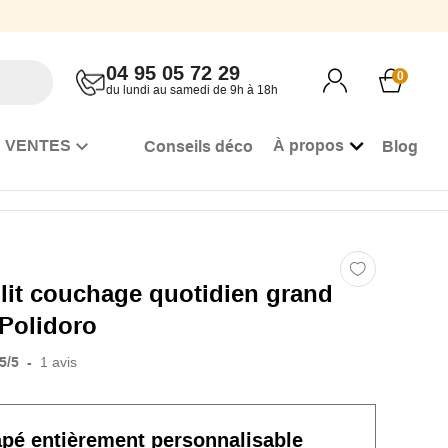
04 95 05 72 29
0
du lundi au samedi de 9h à 18h
 VENTES
À propos
Conseils déco
Blog
lit couchage quotidien grand
 Polidoro
5
/
5
-
1
avis
apé
entièrement personnalisable