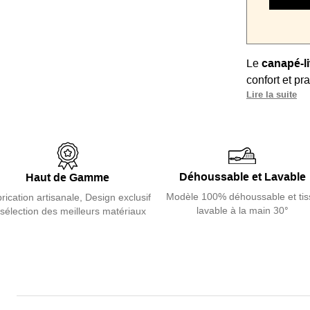
Le
canapé-li
confort et pr
Lire la suite
qualité pour
matelas de 
options de p
esthétique qu
Entièrement
Déhoussable et Lavable
Haut de Gamme
ce sofa s'ent
Modèle 100% déhoussable et tis
rication artisanale, Design exclusif
vie.
lavable à la main 30°
 sélection des meilleurs matériaux
Pour découvr
n’hésitez pas
Decostock
.