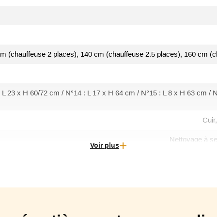
m (chauffeuse 2 places), 140 cm (chauffeuse 2.5 places), 160 cm (c
 L 23 x H 60/72 cm / N°14 : L 17 x H 64 cm / N°15 : L 8 x H 63 cm / N
Cuir
Nettoyage à se
Voir plus
Couch