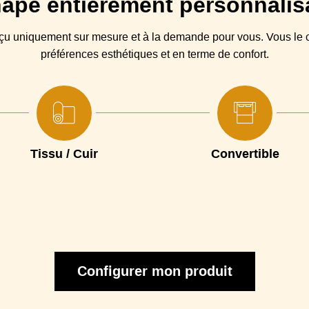
apé
entièrement personnalis
Bois, 
nçu
uniquement sur mesure et à la demande pour vous. Vous
le
c
préférences esthétiques et en terme de confort.
Mousse en polyuréthane e
Mousse en poly
Mousse polyuréth
Tissu / Cuir
Convertible
10
Configurer mon produit