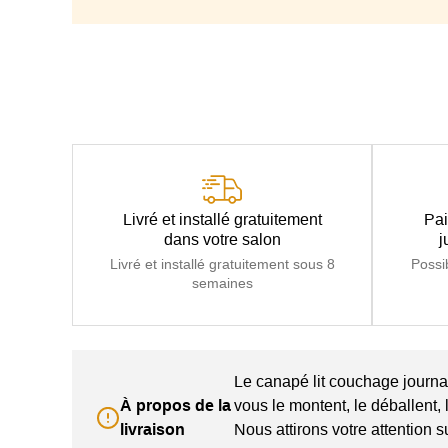
Mécanisme
Sommier
Finition
Matelas MEMORY
Livré et installé gratuitement
Pai
dans votre salon
j
Livré et installé gratuitement sous 8
Possi
semaines
Le canapé lit couchage journal
À propos de la
vous le montent, le déballent, 
livraison
Nous attirons votre attention s