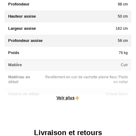
Profondeur
98 cm
Hauteur assise
50 cm
Largeur assise
162 cm
Profondeur assise
56 cm
Poids
76 kg
Matière
Cuir
Matériau en
Revêtement en cuir de vachette pleine fleur, Pieds
détail
en métal
Coloris en détail
Vintage Black
Voir plus
Entretien
Appliquer une crème nourrissante afin de préserver sur le
long terme la souplesse et sa durée de vie
Epaisseur du cuir
1 mm
Livraison et retours
Assise
Coussin Amovible, Rembourrage en mousse polyuréthane