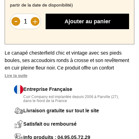
partir de la date de disponibilité)
Ajouter au panier
Le canapé chesterfield chic et vintage avec ses pieds
boules, ses accoudoirs ronds à crosse et son revêtement
en cuir pleine fleur noir. Ce produit offre un confort
moelleux à la tenue parfaite sur le long terme pour 3/4
Lire la suite
personnes.
Entreprise Française
Cuir Company est implantée depuis 2006 à Parville (27),
dans le Nord de la France
Livraison gratuite sur tout le site
Satisfait ou remboursé
Info produits : 04.95.05.72.29