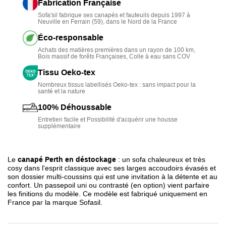
Fabrication Française
grâce à son
confort plumes
, sa profondeur d'assise de 60
Sofa'sil fabrique ses canapés et fauteuils depuis 1997 à
Neuville en Ferrain (59), dans le Nord de la France
cm et ses dossiers en fibres.
Éco-responsable
Ce divan est unique dans la mesure où
il est
Achats des matières premières dans un rayon de 100 km,
personnalisable
en dimension, tissu, couleur et en
Bois massif de forêts Françaises, Colle à eau sans COV
version fixe ou convertible.
Tissu Oeko-tex
Il est facile d'entretien grâce à son
aspect totalement
Nombreux tissus labellisés Oeko-tex : sans impact pour la
santé et la nature
déhoussable
.
100% Déhoussable
Également, ce canapé est
100% français et écologique
et
Entretien facile et Possibilité d'acquérir une housse
supplémentaire
est réalisé à l'usine Mousse du Nord de
Sofasil
près de
Lille.
Le
canapé Perth en déstockage
: un sofa chaleureux et très
cosy dans l'esprit classique avec ses larges accoudoirs évasés et
son dossier multi-coussins qui est une invitation à la détente et au
confort. Un passepoil uni ou contrasté (en option) vient parfaire
les finitions du modèle. Ce modèle est fabriqué uniquement en
France par la marque Sofasil.