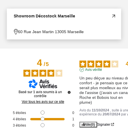
Showroom Décostock Marseille
60 Rue Jean Martin 13005 Marseille
4
/
5
Avis vérifié
Un peu déçue au niveau du
confort - je pensais que ce 
serait plus moelleux au niv
Basé sur
1
avis soumis à un
de l'assise (j'avais un cana
contrôle
Roche et Bobois tout en 
Voir tous les avis sur ce site
plume)
Avis du
11/10/2024
, suite à un
5
étoiles
0
expérience du
20/07/2024
par
4
étoiles
1
Utile
(0)
Signaler
3
étoiles
0