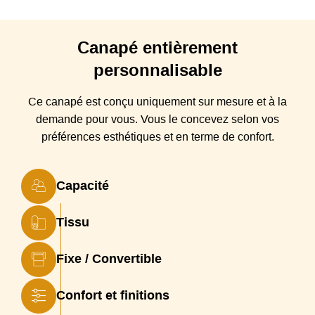
Entretien
Nettoyage à sec au pressing (recommandé)
Déhoussable
100% déhoussable
Canapé
entièrement
personnalisable
Origine
France
Type canapé
Canapé convertible, Canapé droit
Ce canapé est conçu
uniquement sur mesure et à la
demande pour vous. Vous
le
concevez selon vos
Structure
hêtre massif, panneaux de fibres et panneaux de
préférences esthétiques et en terme de confort.
particules, recouvert d’une housse en foamé blanc
agrafée
Suspensions
sangles élastiques entrecroisées
Capacité
Coussin(s)
coussins d’assises déhoussables en Plumtex, mousse
Assise
Optimum Haute Résilience densité 35 kg/m3 et percale
Tissu
assise remplissage plumes et flocons de mousse
Coussin(s)
4 (3 places), 5 (4 places) ou 6 (5 places) coussins de
Fixe / Convertible
Dossier
dossier déhoussables, Dossier standard : remplissage
flocons de mousse calibrés ou Dossier en Fibres
creuses siliconées
Confort et finitions