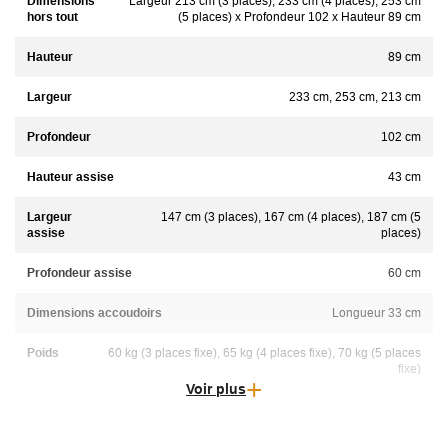
Dimensions
Largeur 213 cm (3 places), 233 cm (4 places), 253 cm
hors tout
(5 places) x Profondeur 102 x Hauteur 89 cm
Hauteur
89 cm
Largeur
233 cm, 253 cm, 213 cm
Profondeur
102 cm
Hauteur assise
43 cm
Largeur
147 cm (3 places), 167 cm (4 places), 187 cm (5
assise
places)
Profondeur assise
60 cm
Dimensions accoudoirs
Longueur 33 cm
Poids
60 kg (3 places fixe), 65 kg (4 places fixe), 70 kg (5 places
fixe)
Voir plus
Matière
Coton, Tissu, Velours, Simili-cuir, Polyester, Microfibre,
Coton/Lin, Tissu anti taches