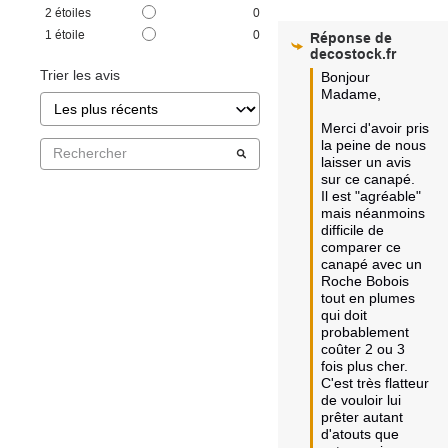
2
étoiles
0
1
étoile
0
Réponse de
decostock.fr
Trier les avis
Bonjour 
Madame,

Merci d'avoir pris 
la peine de nous 
laisser un avis 
sur ce canapé.

Il est "agréable" 
mais néanmoins 
difficile de 
comparer ce 
canapé avec un 
Roche Bobois 
tout en plumes 
qui doit 
probablement 
coûter 2 ou 3 
fois plus cher.

C'est très flatteur 
de vouloir lui 
prêter autant 
d'atouts que 