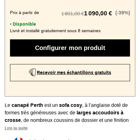
Prix à partir de
1 090,00 €
(-39%)
1 801,00 €
Disponible
•
Livré et installé gratuitement sous 8 semaines
Configurer mon produit
Recevoir mes échantillons gratuits
Le
canapé Perth
est un
sofa cosy
, à l'anglaise doté de
formes très généreuses avec de
larges accoudoirs à
crosse
, de nombreux coussins de dossier et une finition
avec passepoil.
Lire la suite
Ce grand canapé offre un
accueil moelleux et intense