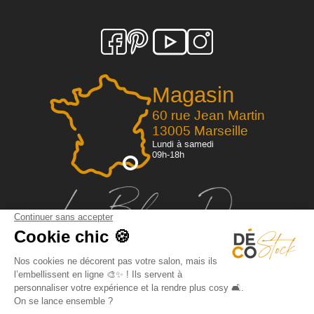
Magasin
60 rue Jean Martin
13005 Marseille
Lundi à samedi
09h-18h
Qui sommes-nous?
Dossier de presse
FAQ
Espace pro
Mentions légales / CGV