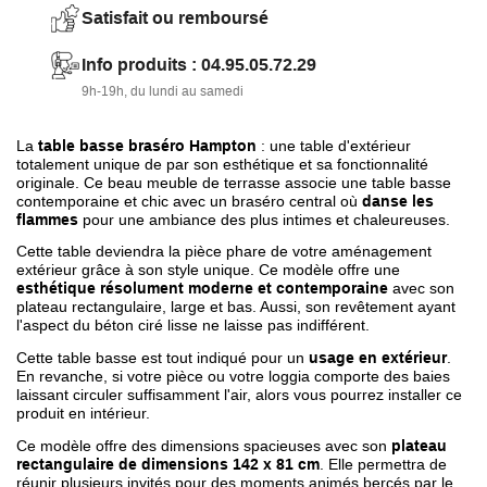
Très robuste avec sa matière composite mixant du ciment
Satisfait ou remboursé
et du verre.
Info produits : 04.95.05.72.29
Garantie 2 ans.
9h-19h, du lundi au samedi
La
table basse braséro Hampton
: une table d'extérieur
totalement unique de par son esthétique et sa fonctionnalité
originale. Ce beau meuble de terrasse associe une table basse
contemporaine et chic avec un braséro central où
danse les
flammes
pour une ambiance des plus intimes et chaleureuses.
Cette table deviendra la pièce phare de votre aménagement
extérieur grâce à son style unique. Ce modèle offre une
esthétique résolument moderne et contemporaine
avec son
plateau rectangulaire, large et bas. Aussi, son revêtement ayant
l'aspect du béton ciré lisse ne laisse pas indifférent.
Cette table basse est tout indiqué pour un
usage en extérieur
.
En revanche, si votre pièce ou votre loggia comporte des baies
laissant circuler suffisamment l'air, alors vous pourrez installer ce
produit en intérieur.
Ce modèle offre des dimensions spacieuses avec son
plateau
rectangulaire de dimensions 142 x 81 cm
. Elle permettra de
réunir plusieurs invités pour des moments animés bercés par le