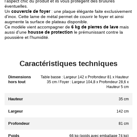
l'aspect chic du produit et ils vous protègent des brûlures
éventuelles.
Un
couvercle de foyer
: une plaque élégante faite exclusivement
d'inox. Cette lame de métal permet de couvrir le foyer et ainsi
augmente la surface de plateau disponible.
Ce modèle vient accompagner de
6 kg de pierres de lave
mais
aussi d'une
housse de protection
le prémunissant contre la
poussière et l'humidité.
Caractéristiques techniques
Dimensions
Table basse : Largeur 142 x Profondeur 81 x Hauteur
hors tout
35 cm / Foyer : Largeur 104,8 x Profondeur 28,6 x
Hauteur 5 cm
Hauteur
35 cm
Largeur
142 cm
Profondeur
81 cm
Poids
66 kg (poids avec emballage 74 kg)