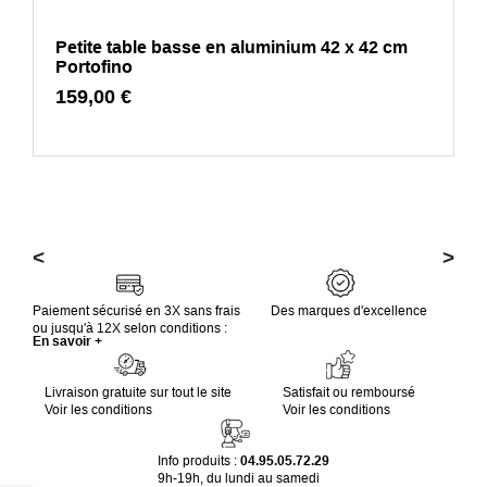
Petite table basse en aluminium 42 x 42 cm
Portofino
159,00 €
<
>
Paiement sécurisé en 3X sans frais
Des marques d'excellence
ou jusqu'à 12X selon conditions :
En savoir +
Livraison gratuite sur tout le site
Satisfait ou remboursé
Voir les conditions
Voir les conditions
Info produits :
04.95.05.72.29
9h-19h, du lundi au samedi