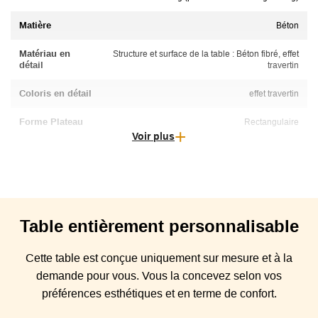
Matière
Béton
Matériau en
Structure et surface de la table : Béton fibré, effet
détail
travertin
Coloris en détail
effet travertin
Forme Plateau
Rectangulaire
Voir plus
Garantie
2 ans. Certification CSA & certification normes CE
Particularité
Accessoires inclus : Pierres de lave 6 kg + Housse de
protection imperméable, Alimentation : Gaz propane /
Gaz de ville, bouteille de 6kg (non-inclus),
Dimensions, calibre et composition du brûleur : 76.2
Table
entièrement personnalisable
cm disposé en long, Calibre 16 mm, Inox 304,
Puissance calorifique maximum : 13.2 kW, Système de
contrôle : Allumage piezo avec arrêt automatique de
Cette table est conçue
uniquement sur mesure et à la
sécurité
demande pour vous. Vous
la
concevez selon vos
préférences esthétiques et en terme de confort.