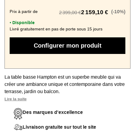
Prix à partir de
2 159,10 €
(-10%)
2 399,00 €
Disponible
•
Livré gratuitement en pas de porte sous 15 jours
Configurer mon produit
La table basse Hampton est un superbe meuble qui va
créer une ambiance unique et contemporaine dans votre
terrasse, jardin ou balcon.
Lire la suite
Ce meuble d'extérieur, signé par la
marque Elementi
, offre
une esthétique chic grâce à son aspect de béton ciré lisse
Des marques d'excellence
et son braséro central laissant s'exprimer de belles
flammes.
Livraison gratuite sur tout le site