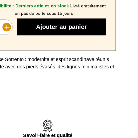
bilité :
Derniers articles en stock
Livré gratuitement
en pas de porte sous 15 jours
Ajouter au panier
se Sorrento : modernité et esprit scandinave réunis
le avec des pieds évasés, des lignes minimalistes et
choix.
 de diamètre 86 cm pouvant faire office de table
m traité époxy : solide, durable et très haute
a rouille.
Savoir-faire et qualité