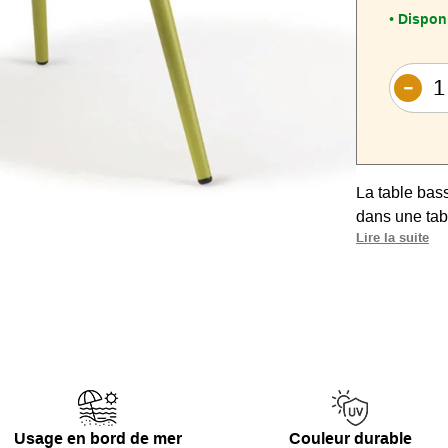
Disponi
•
La table bas
dans une tab
Lire la suite
2 coloris au 
Plateau rond
d'appoint.
100% Aluminiu
résistance à l
Usage en bord de mer
Couleur durable