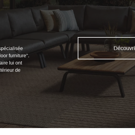
Découvri
spécialisée
or furniture".
ire lui ont
térieur de