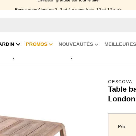
Payez avec Alma en 2, 3 et 4 x sans frais, 10 et 12 x >>
ARDIN
PROMOS
NOUVEAUTÉS
MEILLEURES
sse de jardin
Table basse teck reyclé 140 x 80 cm London
GESCOVA
Table b
London
Prix