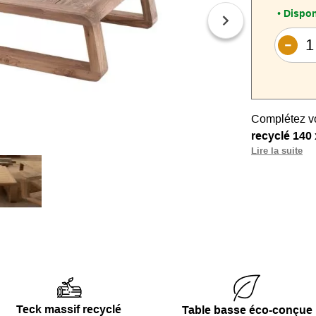
Dispon
•
Complétez vo
recyclé 140
Lire la suite
modernes.
Son look épu
confèrent un
exceptionne
Son
piéteme
ajoutant une
extérieur.
Le
teck recy
Teck massif recyclé
Table basse éco-conçue
garantit une