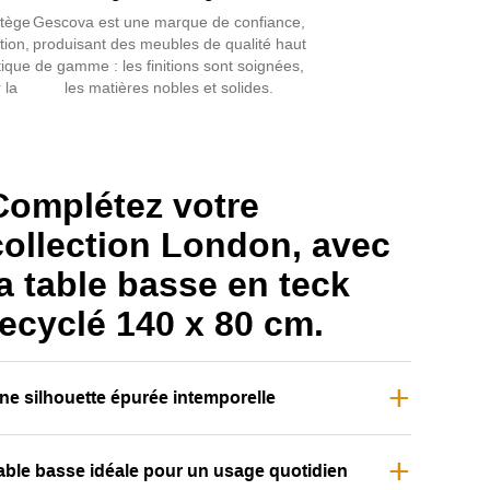
otège
Gescova est une marque de confiance,
tion,
produisant des meubles de qualité haut
 assortie au
salon de jardin London
, elle s’intègre
tique
de gamme : les finitions sont soignées,
 la
les matières nobles et solides.
c d’autres styles de mobilier extérieur en bois,
uminium.
Complétez votre
collection London, avec
a
table basse en teck
recyclé 140 x 80 cm.
ne silhouette épurée intemporelle
able basse idéale pour un usage quotidien