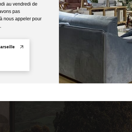
di au vendredi de
'avons pas
 à nous appeler pour
.
rseille