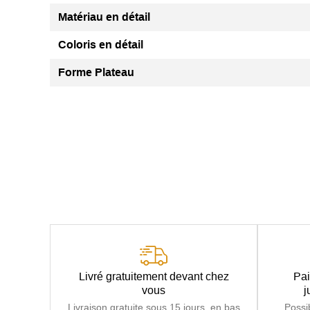
Matériau en détail
Coloris en détail
Forme Plateau
Livré gratuitement devant chez
Pai
vous
j
Livraison gratuite sous 15 jours, en bas
Possi