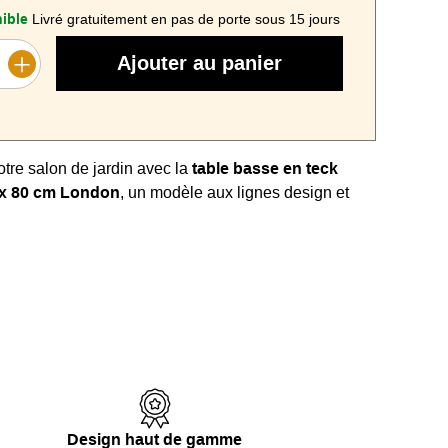
ible
Livré gratuitement en pas de porte sous 15 jours
Ajouter au panier
tre salon de jardin avec la
table basse en teck
 x 80 cm London
, un modèle aux lignes design et
ré et son
plateau rectangulaire à lattes en teck
lui
e esthétique intemporelle et une
résistance
lle
.
nt luge biseauté
assure une stabilité parfaite tout en
 touche originale et contemporaine à votre espace
clé
issu d’anciennes structures indonésiennes lui
Design haut de gamme
robustesse incomparable
face aux intempéries et à