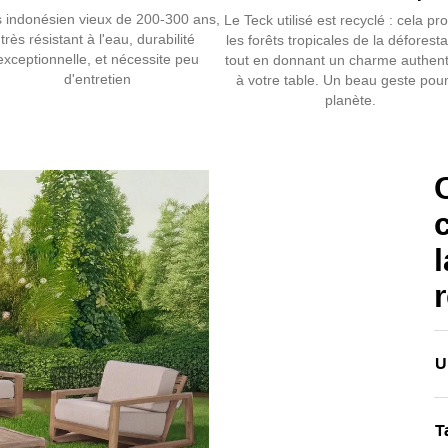
s indonésien vieux de 200-300 ans,
Le Teck utilisé est recyclé : cela pr
l’humidité.
très résistant à l'eau, durabilité
les forêts tropicales de la déforesta
exceptionnelle, et nécessite peu
Parfaitement
tout en donnant un charme authen
d'entretien
à votre table. Un beau geste pour
également ave
planète.
résine ou al
l
U
T