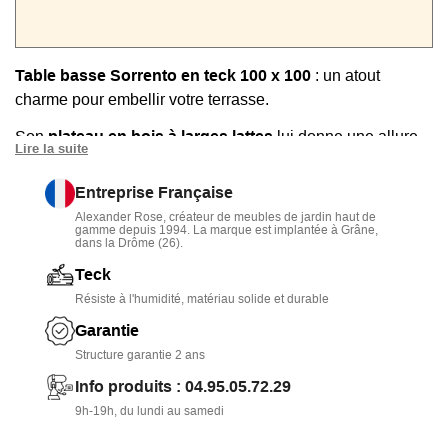
Table basse Sorrento en teck 100 x 100
: un atout
charme pour embellir votre terrasse.
Son
plateau en bois à larges lattes
lui donne une allure
Lire la suite
authentique et chaleureuse.
Entreprise Française
Conçue en
teck
haut de gamme, elle résiste aux UV, à
Alexander Rose, créateur de meubles de jardin haut de
l’humidité et aux variations climatiques.
gamme depuis 1994. La marque est implantée à Grâne,
dans la Drôme (26).
Avec ses dimensions de
100 x 100 cm
et sa
hauteur de
Teck
22 cm,
elle est parfaite pour des moments conviviaux en
Résiste à l'humidité, matériau solide et durable
plein air.
Garantie
Elle s’harmonise idéalement avec les autres éléments du
Structure garantie 2 ans
salon de jardin Sorrento pour un extérieur raffiné et
Info produits : 04.95.05.72.29
accueillant.
9h-19h, du lundi au samedi