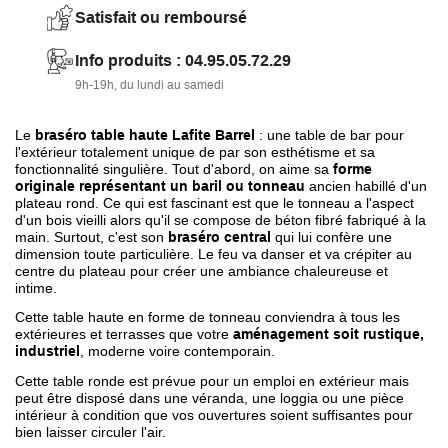
Solide tout en béton fibré.
Satisfait ou remboursé
Info produits : 04.95.05.72.29
9h-19h, du lundi au samedi
Le
braséro table haute Lafite Barrel
: une table de bar pour
l'extérieur totalement unique de par son esthétisme et sa
fonctionnalité singulière. Tout d'abord, on aime sa
forme
originale représentant un baril ou tonneau
ancien habillé d'un
plateau rond. Ce qui est fascinant est que le tonneau a l'aspect
d'un bois vieilli alors qu'il se compose de béton fibré fabriqué à la
main. Surtout, c'est son
braséro central
qui lui confère une
dimension toute particulière. Le feu va danser et va crépiter au
centre du plateau pour créer une ambiance chaleureuse et
intime.
Cette table haute en forme de tonneau conviendra à tous les
extérieures et terrasses que votre
aménagement soit rustique,
industriel
, moderne voire contemporain.
Cette table ronde est prévue pour un emploi en extérieur mais
peut être disposé dans une véranda, une loggia ou une pièce
intérieur à condition que vos ouvertures soient suffisantes pour
bien laisser circuler l'air.