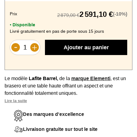
2 591,10 €
Prix
(-10%)
2 879,00 €
Disponible
•
Livré gratuitement en pas de porte sous 15 jours
Ajouter au panier
Le modèle
Lafite Barrel,
de la
marque Elementi
, est un
brasero et une table haute offrant un aspect et une
fonctionnalité totalement uniques.
Lire la suite
Ce modèle offre un bel esprit rustique et industriel avec sa
forme de tonneau, son plateau rond et son foyer central
Des marques d'excellence
pour de créer une ambiance feu de cheminée.
Livraison gratuite sur tout le site
Capacité 6 personnes, diamètre 122 cm.