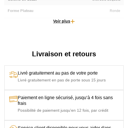
Forme Plateau
Ronde
Voir plus
Garantie
2 ans. Certification CSA & certification normes CE
Particularité
Accessoires inclus : 6 Kg Pierre de lave + Housse de
protection imperméable + Couvercle de foyer,
Alimentation : Gaz propane / Gaz de ville, bouteille de
6 ou 13kg (non-inclus), Dimensions, calibre et
Livraison et retours
composition du brûleur : Diam. 30.5cm, calibre 16,
inox 304, Puissance calorifique maximum : 13.2 KW,
Système de contrôle : Allumage piezo avec arrêt
automatique de sécurité
Livré gratuitement au pas de votre porte
Livré gratuitement en pas de porte sous 15 jours
Paiement en ligne sécurisé, jusqu’à 4 fois sans
frais
Possibilité de paiement jusqu'en 12 fois, par crédit
Service client disponible pour vous aider dans