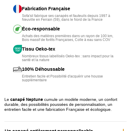
et une parfaite tenue dans le temps.
Fabrication Française
Sofa'sil fabrique ses canapés et fauteuils depuis 1997 à
La singularité de ce divan, conçu par
Sofasil
, réside dans
Neuville en Ferrain (59), dans le Nord de la France
son
aspect personnalisable
avec sélection de la
Éco-responsable
dimension, du revêtement, de la teinte et de la version fixe
Achats des matières premières dans un rayon de 100 km,
ou convertible.
Bois massif de forêts Françaises, Colle à eau sans COV
Le canapé Neptune est
disponible en version
Tissu Oeko-tex
convertible
avec le couchage Nova Grand Confort articulé
Nombreux tissus labellisés Oeko-tex : sans impact pour la
santé et la nature
autour d'un
matelas de 14 cm
et une
mécanique à
100% Déhoussable
ouverture très facile
.
Entretien facile et Possibilité d'acquérir une housse
supplémentaire
Aussi, ce produit est
100% déhoussable
pour un entretien
facile.
Ce modèle est
fabriqué en France
et de façon
Le
canapé Neptune
cumule un modèle moderne, un confort
durable, des possibilités poussées de personnalisation, un
écoresponsable près de Lille.
entretien facile et une fabrication Française et écologique.
Pour les salons spacieux, découvrez le
canapé d'angle
Neptune
.