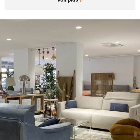
Confort
, il convient de préciser que le modèle sera
livré démonté
ce qui lui permet de passer aisément
dans tous les accès de votre logement ou plus
largement de votre bâtiment (accoudoirs montés sur
glissières, dos et façade avant du produit).
En choisissant la version fixe ou convertible
Som'toile, Méralattes ou Plido du Neptune, le divan
arrivera entièrement monté.