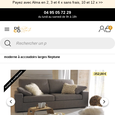
Payez avec Alma en 2, 3 et 4 x sans frais, 10 et 12 x >>
04 95 05 72 29
du lundi au samedi de 9h à 18h
0
Accueil
Canapé & Fauteuil
Canapé
Canapé Tissu
Canapé
moderne à accoudoirs larges Neptune
-352,00 €