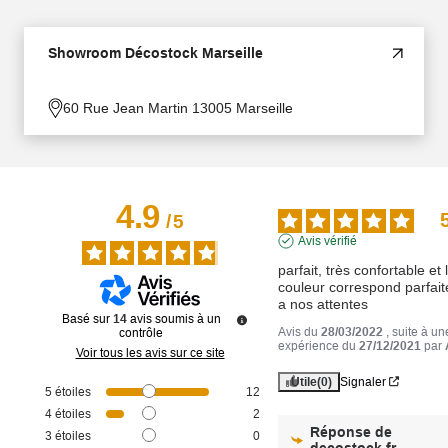
Showroom Décostock Marseille
60 Rue Jean Martin 13005 Marseille
4.9
/
5
Avis vérifié
parfait, très confortable et l
couleur correspond parfait
a nos attentes
Basé sur
14
avis soumis à un
Avis du
28/03/2022
, suite à un
contrôle
expérience du
27/12/2021
par
Voir tous les avis sur ce site
Utile
(0)
Signaler
5
étoiles
12
4
étoiles
2
Réponse de
3
étoiles
0
decostock.fr