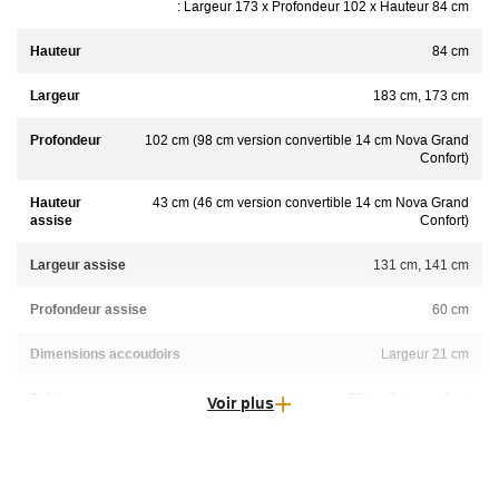
: Largeur 173 x Profondeur 102 x Hauteur 84 cm
Hauteur
84 cm
Largeur
183 cm, 173 cm
Profondeur
102 cm (98 cm version convertible 14 cm Nova Grand
Confort)
Hauteur
43 cm (46 cm version convertible 14 cm Nova Grand
assise
Confort)
Largeur assise
131 cm, 141 cm
Profondeur assise
60 cm
Dimensions accoudoirs
Largeur 21 cm
Poids
52 kg (2 places fixe)
Voir plus
Matière
Coton, Tissu, Velours, Simili-cuir, Polyester, Microfibre,
Coton/Lin, Tissu anti taches