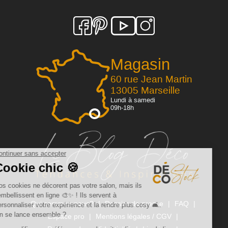
Magasin
60 rue Jean Martin
13005 Marseille
Lundi à samedi
09h-18h
Qui sommes-nous?
Dossier de presse
FAQ
Espace pro
Mentions légales / CGV