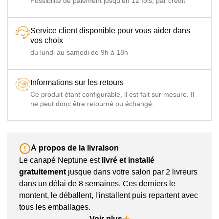
Possibilité de paiement jusqu'en 12 fois, par crédit
occasionnel
densité 35 kg/m3 - épaisseur 6 cm - dimensions :
Méralattes
Largeur 113 x Longueur 183 cm (2 places) / Largeur
133 x Longueur 183 cm (3 places) / Largeur 143 x
Service client disponible pour vous aider dans
Longueur 183 cm (4 et 5 places)
vos choix
Couchage
Sommier à lattes de hêtre, matelas mousse HR 35 kg/m3
du lundi au samedi de 9h à 18h
régulier
(Luxe) - épaisseur 10 cm - dimensions : Largeur 113 x
Plido
Longueur 183 cm (2 places) / Largeur 133 x Longueur
183 cm (3 places) / Largeur 153 x Longueur 183 cm (4 et
5 places)
Informations sur les retours
Ce produit étant configurable, il est fait sur mesure. Il
Couchage
Sommier grilles électro-soudées + sangles, matelas
ne peut donc être retourné ou échangé.
quotidien
mousse HR densité 35 kg/m3 - épaisseur 14 cm - dim :
Nova
Largeur 120 x Long 195 cm (2 places) / Largeur 140 x
Grand
Long 195 cm (3 places) / Largeur 160 x Long 195 cm (4
Confort
places)
À propos de la livraison
Le canapé Neptune est
livré et installé
gratuitement
jusque dans votre salon par 2 livreurs
dans un délai de 8 semaines. Ces derniers le
montent, le déballent, l'installent puis repartent avec
tous les emballages.
En optant pour la
version convertible Nova Grand
Voir plus