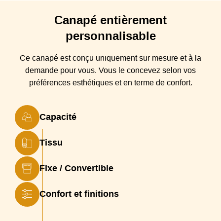
Entretien
Nettoyage au pressing à sec (recommandé)
Canapé
entièrement
Déhoussable
100% déhoussable
personnalisable
Origine
France
Ce canapé est conçu
uniquement sur mesure et à la
Type canapé
Canapé droit, Canapé convertible
demande pour vous. Vous
le
concevez selon vos
Largeur couchage
préférences esthétiques et en terme de confort.
Couchage 160, Couchage 120, Couchage 140
Structure
en hêtre massif, panneaux de fibres et de particules.
Recouvert d'une housse en foamé blanc agrafée
Capacité
Suspensions
Suspensions : sangles élastiques entrecroisées
tendues
Tissu
Coussin(s)
assises en mousse Optimum Haute Résilience densité
Assise
35 kg/m3 + calotte HR 23 kg/m3
Fixe / Convertible
Coussin(s)
gros coussins de dossier. Dossier standard :
Dossier
Confort et finitions
remplissage flocons de mousse calibrés ou Dossier en
Fibres creuses siliconées
Coussin(s) Déco
2 coussins déco