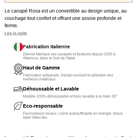
Le canapé Rosa est un convertible au design unique, au
couchage tout confort et offrant une assise profonde et
ferme.
Lire la suite
• Design unique
: esprit vintage et moderne avec formes
bombées et arrondies, coussins cale reins décoratifs
Fabrication Italienne
Dienne fabrique ses canapés et fauteuils depuis 2000 à
• Assise confortable
: posture décontractée avec assises
Altamura, dans le Sud de l'Italie
profondes de 66 cm, cale-reins pour soutien lombaire,
Haut de Gamme
garnissage en mousse HR 35 kg/m3
Fabrication artisanale, Design exclusif et sélection des
meilleurs matériaux
• Convertible haut de gamme
: mécanique italienne à
ouverture express, matelas en mousse HR 35 pour usage
Déhoussable et Lavable
journalier
Modèle 100% déhoussable et tissu lavable à la main 30°
Eco-responsable
• 100% Personnalisable
: choix taille, tissu, couleur et
Fournisseurs locaux, Usine autosuffisante en énergie, tissus
teinte des pieds
label Oeko-tex
• Déhoussable
: entretien facile