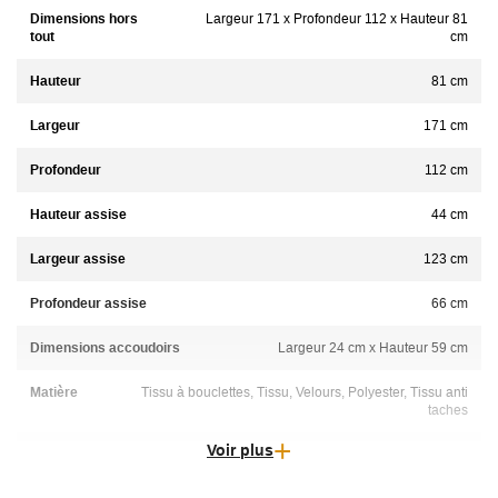
Dimensions hors
Largeur 171 x Profondeur 112 x Hauteur 81
tout
cm
Hauteur
81 cm
Largeur
171 cm
Profondeur
112 cm
Hauteur assise
44 cm
Largeur assise
123 cm
Profondeur assise
66 cm
Dimensions accoudoirs
Largeur 24 cm x Hauteur 59 cm
Matière
Tissu à bouclettes, Tissu, Velours, Polyester, Tissu anti
taches
Voir plus
Entretien
Nettoyage à sec au pressing, lavage à froid à la main ou
lavage en machine (consulter les consignes relatives à
chaque tissu)