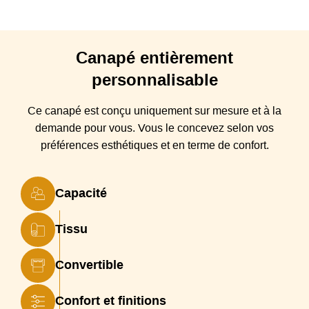
Déhoussable
100% déhoussable
Origine
Italie
Canapé
entièrement
personnalisable
Type canapé
Canapé droit, Canapé convertible
Largeur
Couchage 120, Couchage 140, Couchage 160,
Ce canapé est conçu
uniquement sur mesure et à la
couchage
Couchage 100
demande pour vous. Vous
le
concevez selon vos
Structure
préférences esthétiques et en terme de confort.
Bois contreplaqué et lattes de sapin
Suspensions
Sangles élastiques entrecroisées
Capacité
Coussin(s)
Rembourrage en mousse polyuréthane densité 35
Assise
kg/m3
Tissu
Coussin(s)
Rembourrage en mousse polyuréthane densité
Dossier
24 kg/m3
Convertible
Piétement
Pieds hauteur 8 cm
Confort et finitions
Garantie
2 ans