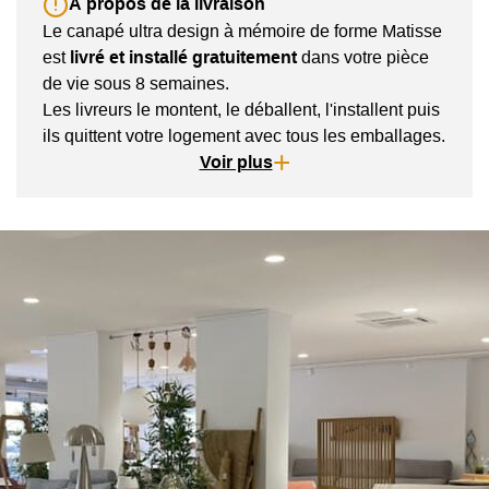
À propos de la livraison
Le canapé ultra design à mémoire de forme Matisse
est
livré et installé gratuitement
dans votre pièce
de vie sous 8 semaines.
Les livreurs le montent, le déballent, l'installent puis
ils quittent votre logement avec tous les emballages.
Le transporteur vous contacte, en amont de la
Voir plus
livraison, afin de convenir d'un créneau de livraison
pour votre sofa.
Le divan est livré en 3 colis et donc cela facilite
l'accessibilité dans votre logement.