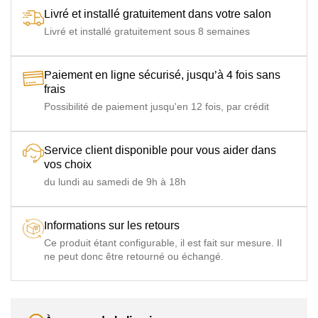
grammes)
Livré et installé gratuitement dans votre salon
Matelas
Livré et installé gratuitement sous 8 semaines
Matelas HR35 13 cm (11 cm de mousse polyuréthane
HR35
Haute Résilience (HR) indéformable densité 35 kg/m3 +
double couche de polyester anallergique 200 grammes)
Paiement en ligne sécurisé, jusqu’à 4 fois sans
Matelas
Matelas SUPER 13 cm (11.5 cm de mousse polyuréthane
frais
SUPER
Haute Résilience (HR) indéformable densité 45 kg/m3 +
couche Soft 12 Hydrocell)
Possibilité de paiement jusqu'en 12 fois, par crédit
Matelas
Matelas TOPPER MEMORY 13 cm (8 cm de mousse
TOPPER
polyuréthane Haute Résilience (HR) indéformable
Service client disponible pour vous aider dans
MEMORY
densité 35 kg/m3 + double couche à mémoire de forme)
vos choix
du lundi au samedi de 9h à 18h
Matelas DN
Matelas DN POCKET 13 cm (Cœur à ressorts ensachés
POCKET
et double couche de Gel densité 28 kg/m3)
Matelas
Matelas 2 FOAM 13 cm (cœur en mousse polyuréthane
Informations sur les retours
2 FOAM
haute densité 35 kg/m3 + 6 cm mousse à gel mémoire de
Ce produit étant configurable, il est fait sur mesure. Il
forme densité 50 kg/m3 + double couche en fibres)
ne peut donc être retourné ou échangé.
Nombre
3 Colis (canapé livré démonté de manière à franchir les
colis
accès de votre logement))