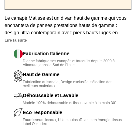
Le canapé Matisse est un divan haut de gamme qui vous
enchantera de par ses prestations hauts de gamme :
design ultra contemporain avec pieds hauts luges en
métal, confort total avec assises mémoire de forme,
Lire la suite
couchage quotidien avec vraie literie et mécanique
Fabrication Italienne
autoporteuse type Rapido. Personnalisable et
Dienne fabrique ses canapés et fauteuils depuis 2000 à
déhoussable.
Altamura, dans le Sud de l'Italie
Haut de Gamme
Fabrication artisanale, Design exclusif et sélection des
meilleurs matériaux
Déhoussable et Lavable
Modèle 100% déhoussable et tissu lavable à la main 30°
Eco-responsable
Fournisseurs locaux, Usine autosuffisante en énergie, tissus
label Oeko-tex