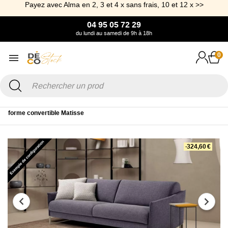
Payez avec Alma en 2, 3 et 4 x sans frais, 10 et 12 x >>
04 95 05 72 29
du lundi au samedi de 9h à 18h
0
Accueil
Canapé & Fauteuil
Canapé Rapido
Canapé mémoire de
forme convertible Matisse
-324,60 €