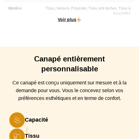
Matière
Tissu, Velours, Polyester, Tissu anti taches, Tissu à
bouclettes
Voir plus
Entretien
Nettoyage à sec au pressing, lavage à froid à la main ou
lavage en machine (consulter les consignes relatives à
chaque tissu)
Déhoussable
100% déhoussable
Canapé
entièrement
Origine
Italie
personnalisable
Type canapé
Canapé droit, Canapé convertible
Ce canapé est conçu
uniquement sur mesure et à la
Largeur
Couchage 120, Couchage 140, Couchage 160,
demande pour vous. Vous
le
concevez selon vos
couchage
Couchage 100
préférences esthétiques et en terme de confort.
Structure
Bois massif et contreplaqué
Suspensions
Sangles élastiques entrecroisées
Capacité
Coussin(s)
Mousse mémoire de forme 50 kg/m3 sur partie haute et
Assise
mousse polyuréthane Haute Résilience densité 30
Tissu
kg/m3 partie basse