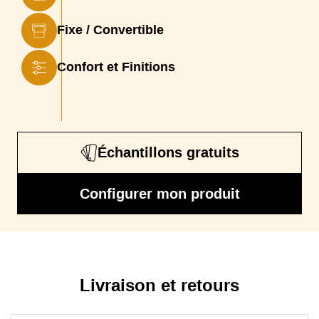
Coussin(s)
Mousse polyuréthane Haute Résilience densité
Fixe / Convertible
Dossier
25 kg/m3
Piétement
Confort et Finitions
Pieds en métal hauteur 13 cm
Garantie
2 ans
Dimensions
100 x 195 cm, 120 x 195 cm, 140 x 195 cm, 160 x
matelas
195 cm
Échantillons gratuits
Epaisseur Matelas
13 cm
Profondeur avec lit déplié
220 cm
Configurer mon produit
Mécanisme
Mécanique Lampolet N°3 haut de gamme à ouverture
express type Rapido (grilles ou lattes + sangles)
Sommier
Grilles à mailles électro-soudées + sangles, Lattes en bois
+ sangles
Livraison et retours
Matelas
Matelas D30 13 cm (11 cm de mousse polyuréthane densité
D30
30 kg/m3 + double couche de polyester anallergique 200