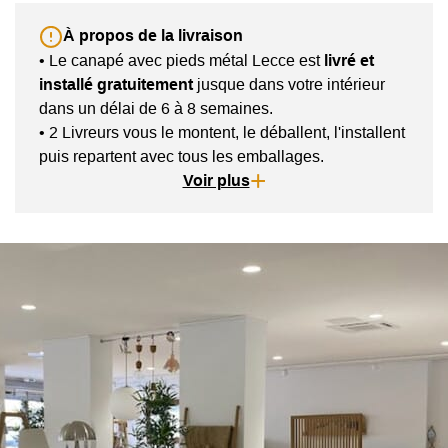
À propos de la livraison
• Le canapé avec pieds métal Lecce est
livré et
installé gratuitement
jusque dans votre intérieur
dans un délai de 6 à 8 semaines.
• 2 Livreurs vous le montent, le déballent, l'installent
puis repartent avec tous les emballages.
• Vous recevez un appel final du transporteur
Voir plus
quelques jours avant la livraison effective du sofa
dans votre salon. Cet appel permet de vous
accorder sur un créneau horaire pour la livraison du
produit.
• Ce divan est livré en 1 seul colis. Par conséquent,
veillez à bien vous assurer en amont que le produit
franchira les accès de votre logement.