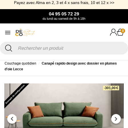
Payez avec Alma en 2, 3 et 4 x sans frais, 10 et 12 x >>
04 95 05 72 29
du lundi au samedi de 9h à 18h
0
Accueil
Canapé & Fauteuil
Canapé convertible
Canapé Convertible
Couchage quotidien
Canapé rapido design avec dossier en plumes
d'oie Lecce
-301,00 €