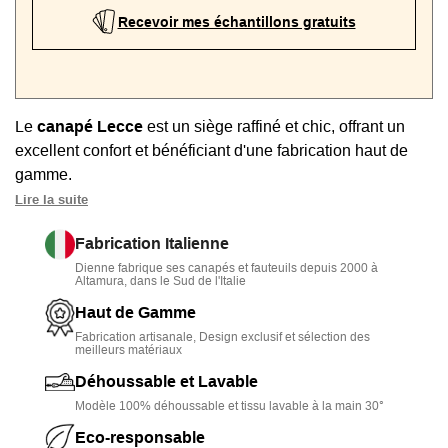
Recevoir mes échantillons gratuits
Le
canapé Lecce
est un siège raffiné et chic, offrant un
excellent confort et bénéficiant d'une fabrication haut de
gamme.
Lire la suite
• Chic et contemporain
: un sofa moderne et original avec
son pied unique en tubes de métal, sa finition à passepoil
Fabrication Italienne
et ses coussins bombés
Dienne fabrique ses canapés et fauteuils depuis 2000 à
Altamura, dans le Sud de l'Italie
• Personnalisable de A à Z
: choix de la taille, du tissu, de
Haut de Gamme
la couleur, de la version fixe ou convertible, de la qualité de
Fabrication artisanale, Design exclusif et sélection des
couchage et des finitions
meilleurs matériaux
• Couchage journalier
: mécanisme italien Loiudice à
Déhoussable et Lavable
ouverture facile et rapide, matelas à usage quotidien
Modèle 100% déhoussable et tissu lavable à la main 30°
Eco-responsable
• Dossier en plumes d'oie
: confort moelleux au niveau du