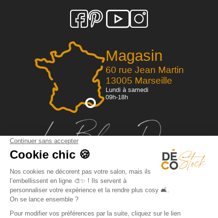
Magasin
60 rue Jean Martin
13005 Marseille
Lundi à samedi
09h-18h
Qui sommes-nous?
Dossier de presse
FAQ
Espace pro
Mentions légales / CGV
Politique de confidentialité
Livraison