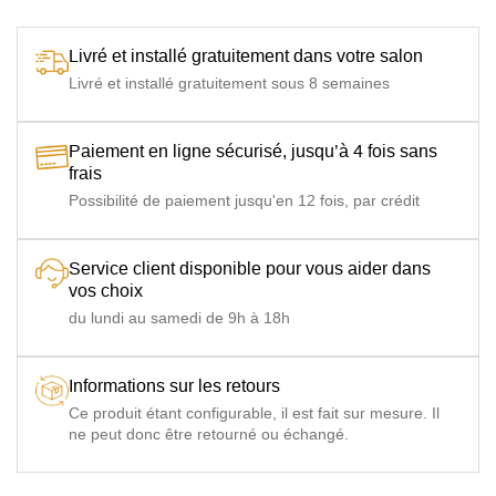
grammes)
Matelas
Matelas HR35 13 cm (11 cm de mousse polyuréthane
Livré et installé gratuitement dans votre salon
HR35
Haute Résilience (HR) indéformable densité 35 kg/m3 +
Livré et installé gratuitement sous 8 semaines
double couche de polyester anallergique 200 grammes)
Matelas
Matelas SUPER 13 cm (11.5 cm de mousse polyuréthane
SUPER
Haute Résilience (HR) indéformable densité 45 kg/m3 +
Paiement en ligne sécurisé, jusqu’à 4 fois sans
couche Soft 12 Hydrocell)
frais
Possibilité de paiement jusqu'en 12 fois, par crédit
Matelas
Matelas TOPPER MEMORY 13 cm (8 cm de mousse
TOPPER
polyuréthane Haute Résilience (HR) indéformable
MEMORY
densité 35 kg/m3 + double couche à mémoire de forme)
Service client disponible pour vous aider dans
Matelas DN
Matelas DN POCKET 13 cm (Cœur à ressorts ensachés
vos choix
POCKET
et double couche de Gel densité 28 kg/m3)
du lundi au samedi de 9h à 18h
Matelas
Matelas 2 FOAM 13 cm (cœur en mousse polyuréthane
2 FOAM
haute densité 35 kg/m3 + 6 cm mousse à gel mémoire de
forme densité 50 kg/m3 + double couche en fibres)
Informations sur les retours
Ce produit étant configurable, il est fait sur mesure. Il
Nombre
1 Colis (canapé livré monté : vérifiez bien que le canapé
ne peut donc être retourné ou échangé.
colis
passe les accès de votre logement)