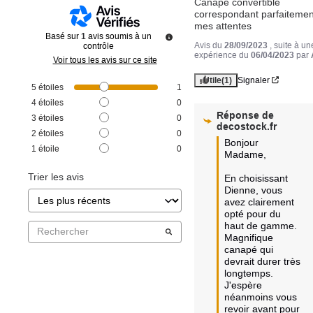
Canapé convertible 
correspondant parfaitement
mes attentes
Basé sur
1
avis soumis à un
Avis du
28/09/2023
, suite à un
contrôle
expérience du
06/04/2023
par
Voir tous les avis sur ce site
Utile
(1)
Signaler
5
étoiles
1
4
étoiles
0
Réponse de
3
étoiles
0
decostock.fr
2
étoiles
0
Bonjour 
1
étoile
0
Madame,

Trier les avis
En choisissant 
Dienne, vous 
avez clairement 
opté pour du 
haut de gamme.

Magnifique 
canapé qui 
devrait durer très 
longtemps.

J'espère 
néanmoins vous 
revoir avant pour 