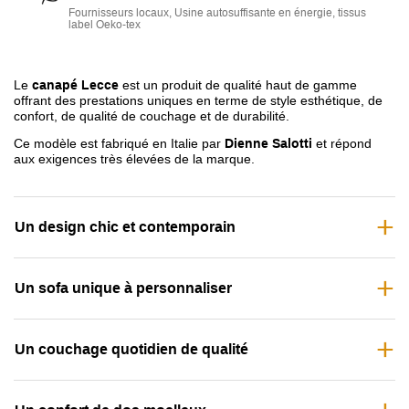
Fournisseurs locaux, Usine autosuffisante en énergie, tissus
dos
label Oeko-tex
• 100% Déhoussable
: entretien facilité
• Fabrication Italienne par
Dienne
Le
canapé Lecce
est un produit de qualité haut de gamme
offrant des prestations uniques en terme de style esthétique, de
confort, de qualité de couchage et de durabilité.
Ce modèle est fabriqué en Italie par
Dienne Salotti
et répond
aux exigences très élevées de la marque.
Un design chic et contemporain
Un sofa unique à personnaliser
Un couchage quotidien de qualité