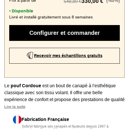
Prix à partir de
330,00 €
(-40%)
548,80 €
Disponible
•
Livré et installé gratuitement sous 8 semaines
Configurer et commander
Recevoir mes échantillons gratuits
Le
pouf Cordoue
est un bout de canapé à l'esthétique
classique avec son tissu volant. Il offre une belle
expérience de confort et propose des prestations de qualité
supérieure.
Lire la suite
• Confort supérieur et durable
: assise en mousse HR
Fabrication Française
densité 35 kg/m3
Sofa'sil fabrique ses canapés et fauteuils depuis 1997 à