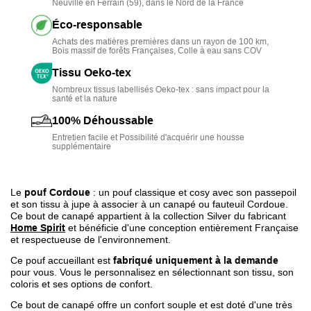
Neuville en Ferrain (59), dans le Nord de la France
•
Modèle unique
personnalisable
: choix du tissu, coloris
Éco-responsable
et finition
Achats des matières premières dans un rayon de 100 km,
Bois massif de forêts Françaises, Colle à eau sans COV
• 100% Déhoussable
: entretien facile et rapide
Tissu Oeko-tex
• Fabrication Française et écologique
: conçue dans
Nombreux tissus labellisés Oeko-tex : sans impact pour la
l'usine Mousse du Nord à Neuville en Ferrain
santé et la nature
100% Déhoussable
Entretien facile et Possibilité d'acquérir une housse
supplémentaire
Le
pouf Cordoue
: un pouf classique et cosy avec son passepoil
et son tissu à jupe à associer à un canapé ou fauteuil Cordoue.
Ce bout de canapé appartient à la collection Silver du fabricant
Home Spirit
et bénéficie d'une conception entièrement Française
et respectueuse de l'environnement.
Ce pouf accueillant est
fabriqué uniquement à la demande
pour vous. Vous le personnalisez en sélectionnant son tissu, son
coloris et ses options de confort.
Ce bout de canapé offre un confort souple et est doté d'une très