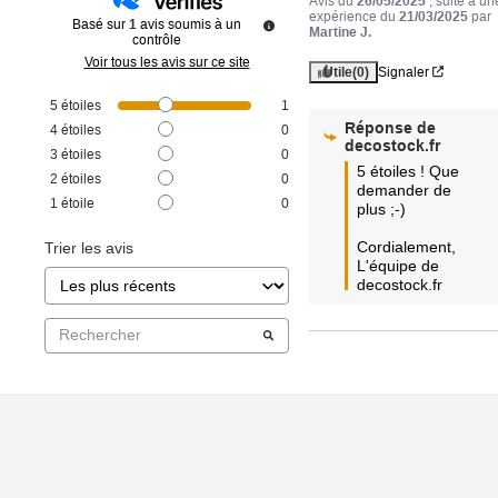
Avis du
26/05/2025
, suite à un
expérience du
21/03/2025
par
Basé sur
1
avis soumis à un
Martine J.
contrôle
Voir tous les avis sur ce site
Utile
(0)
Signaler
5
étoiles
1
Réponse de
4
étoiles
0
decostock.fr
3
étoiles
0
5 étoiles ! Que 
2
étoiles
0
demander de 
1
étoile
0
plus ;-)

Cordialement,  

Trier les avis
L'équipe de 
decostock.fr