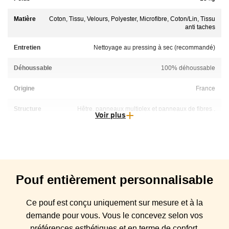
Matière
Coton, Tissu, Velours, Polyester, Microfibre, Coton/Lin, Tissu
anti taches
Entretien
Nettoyage au pressing à sec (recommandé)
Déhoussable
100% déhoussable
Origine
France
Structure
Hêtre, panneaux multiplex et panneaux de fibres .
Voir plus
Structure enrobée de mousse polyuréthane et d'une sous-
housse en foamé agrafée
Suspensions
Suspensions sangles élastiques entrecroisées
Coussin(s)
Mousse Optimum Haute Résilience densité 35 kg /m3 +
Assise
calotte Haute Résilience densité 25 kg / m3
Pouf
entièrement personnalisable
Piétement
bois teinté wengué
Ce pouf est conçu
uniquement sur mesure et à la
demande pour vous. Vous
le
concevez selon vos
Garantie
Garantie 3 ans. Tissus label Oeko-tex / Fabrication
écologique
préférences esthétiques et en terme de confort.