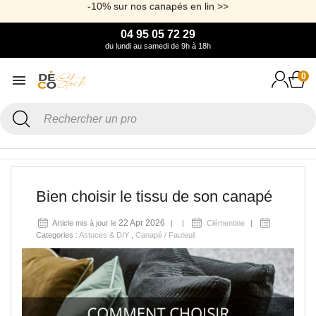
Livraison gratuite sur tout le site
04 95 05 72 29
du lundi au samedi de 9h à 18h
0
Accueil
Blog
Astuces & DIY
Bien choisir le tissu de son canapé
Bien choisir le tissu de son canapé
22 Apr 2026
Article mis à jour le
Clémentine
Categories :
Astuces & DIY
,
Canapé / Fauteuil