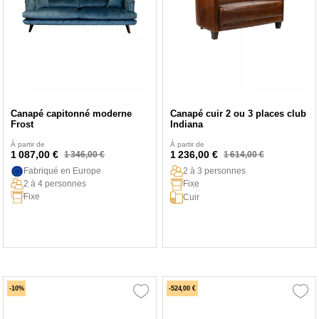
Canapé capitonné moderne
Canapé cuir 2 ou 3 places club
Frost
Indiana
À partir de
À partir de
1 087,00 €
1 236,00 €
1 346,00 €
1 614,00 €
Fabriqué en Europe
2 à 3 personnes
2 à 4 personnes
Fixe
Fixe
Cuir
-10%
-524,00 €