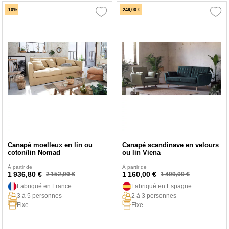
-10%
-249,00 €
Canapé moelleux en lin ou
Canapé scandinave en velours
coton/lin Nomad
ou lin Viena
À partir de
À partir de
1 936,80 €
1 160,00 €
2 152,00 €
1 409,00 €
Fabriqué en France
Fabriqué en Espagne
3 à 5 personnes
2 à 3 personnes
Fixe
Fixe