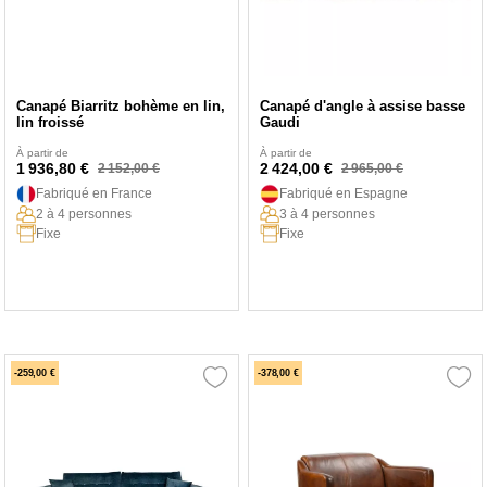
Canapé Biarritz bohème en lin,
Canapé d'angle à assise basse
lin froissé
Gaudi
À partir de
À partir de
1 936,80 €
2 424,00 €
2 152,00 €
2 965,00 €
Fabriqué en France
Fabriqué en Espagne
2 à 4 personnes
3 à 4 personnes
Fixe
Fixe
-259,00 €
-378,00 €