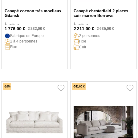
Canapé cocoon très moelleux
Canapé chesterfield 2 places
Gdansk
cuir marron Borrows
À partir de
À partir de
1 776,00 €
2 211,00 €
2 232,00 €
2 635,00 €
Fabriqué en Europe
2 personnes
2 à 4 personnes
Fixe
Fixe
Cuir
-10%
-541,00 €