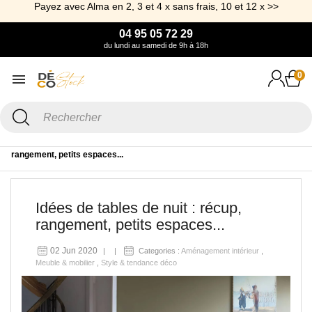
Payez avec Alma en 2, 3 et 4 x sans frais, 10 et 12 x >>
04 95 05 72 29
du lundi au samedi de 9h à 18h
0
Accueil
Blog
Meuble & mobilier
Idées de tables de nuit : récup,
rangement, petits espaces...
Idées de tables de nuit : récup,
rangement, petits espaces...
02 Jun 2020
Categories :
Aménagement intérieur
,
Meuble & mobilier
,
Style & tendance déco