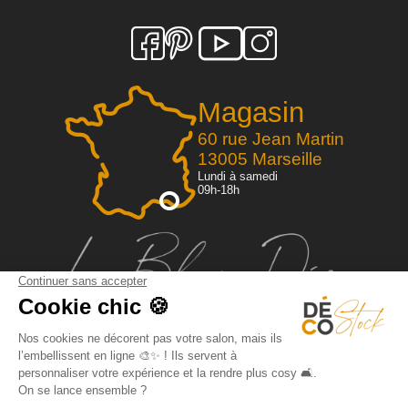
Magasin
60 rue Jean Martin
13005 Marseille
Lundi à samedi
09h-18h
Qui sommes-nous?
Dossier de presse
FAQ
Espace pro
Mentions légales / CGV