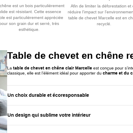
Équipée d’u
chêne est un bois particulièrement
Afin de limiter la déforestation et
une
fonction
olide est résistant. Cette essence
réduire l'impact sur l'environnemen
ble est particulièrement appréciée
table de chevet Marcelle est en c
Associez-la 
pour son grain dur et serré, très
recyclé.
créer un esp
esthétique.
beauté du bo
Table de chevet en chêne r
La
table de chevet en chêne clair Marcelle
est conçue pour s’i
classique, elle est l’élément idéal pour apporter du
charme et du c
Un choix durable et écoresponsable
Un design qui sublime votre intérieur