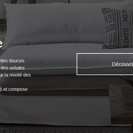
e
intes douces
Découvri
t des volutes
r la mixité des
ité et compose