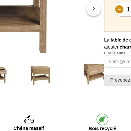
La
table de 
ajouter
char
Lire la suite
moderne ou c
Fabriquée e
envers l’env
exceptionnel
Prévenez-
Son
chêne cl
s'harmonise 
chaleureuse.
Avec ses di
parfaitement
Chêne massif
Bois recyclé