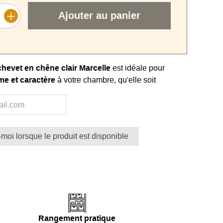
Ajouter au panier
chevet en chêne clair Marcelle
est idéale pour
me et caractère
à votre chambre, qu'elle soit
lassique.
n
chêne recyclé
, elle reflète un engagement fort
ironnement tout en garantissant une
durabilité
le.
moi lorsque le produit est disponible
air naturel
apporte un
charme intemporel
qui
avec divers styles décoratifs, créant une atmosphère
mensions de
L. 55 x P. 40 x H. 50 cm
, elle s'adapte
 aux espaces restreints sans encombrer.
Rangement pratique