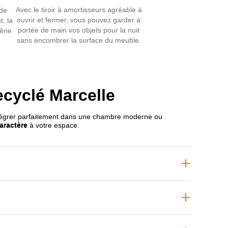
n
tiroir à amortisseurs
, cette table de chevet offre
Avec le tiroir à amortisseurs agréable à
 de
nalité optimale
pour ranger vos objets du quotidien.
ouvrir et fermer, vous pouvez garder à
t, la
portée de main vos objets pour la nuit
hêne
aux autres meubles de la
collection Marcelle
pour
sans encombrer la surface du meuble.
ace élégant et harmonieux
mettant en valeur la
is
.
ecyclé Marcelle
ntégrer parfaitement dans une chambre moderne ou
aractère
à votre espace.