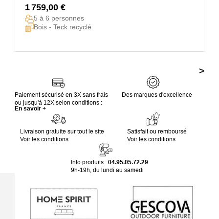
1 759,00 €
5 à 6 personnes
Bois - Teck recyclé
>
Paiement sécurisé en 3X sans frais
Des marques d'excellence
ou jusqu'à 12X selon conditions :
En savoir +
Livraison gratuite sur tout le site
Satisfait ou remboursé
Voir les conditions
Voir les conditions
Info produits :
04.95.05.72.29
9h-19h, du lundi au samedi