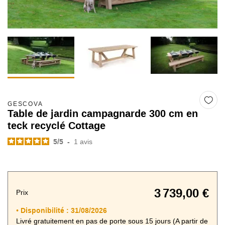
GESCOVA
Table de jardin campagnarde 300 cm en
teck recyclé Cottage
5
/
5
-
1
avis
3 739,00 €
Prix
Disponibilité :
31/08/2026
•
Livré gratuitement en pas de porte sous 15 jours (A partir de