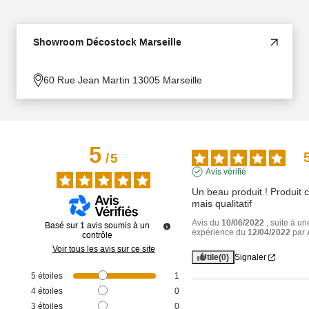
Showroom Décostock Marseille
60 Rue Jean Martin 13005 Marseille
5
/
5
Avis vérifié
Un beau produit ! Produit c
mais qualitatif
Avis du
10/06/2022
, suite à un
Basé sur
1
avis soumis à un
expérience du
12/04/2022
par
contrôle
Voir tous les avis sur ce site
Utile
(0)
Signaler
5
étoiles
1
4
étoiles
0
3
étoiles
0