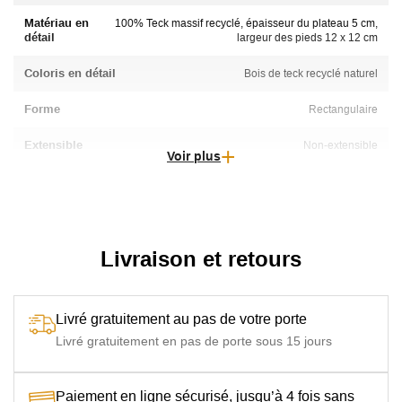
Matériau en
100% Teck massif recyclé, épaisseur du plateau 5 cm,
détail
largeur des pieds 12 x 12 cm
Coloris en détail
Bois de teck recyclé naturel
Forme
Rectangulaire
Extensible
Non-extensible
Voir plus
Capacité table
12 Personnes, 14 Personnes
Forme Plateau
Rectangulaire
Pliant
Livraison et retours
Non-pliant
Particularité
Pieds à monter, chevilles bois à ajuster
Livré gratuitement au pas de votre porte
Livré gratuitement en pas de porte sous 15 jours
Paiement en ligne sécurisé, jusqu’à 4 fois sans