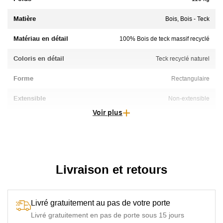
Matière
Bois, Bois - Teck
Matériau en détail
100% Bois de teck massif recyclé
Coloris en détail
Teck recyclé naturel
Forme
Rectangulaire
Extensible
Non-extensible
Voir plus
Capacité table
12 Personnes, 14 Personnes
Forme Plateau
Rectangulaire
Pliant
Non-pliant
Livraison et retours
Montage
Pieds à monter
Livré gratuitement au pas de votre porte
Livré gratuitement en pas de porte sous 15 jours