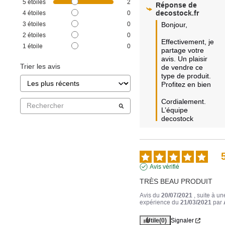
5
étoiles
2
Réponse de
decostock.fr
4
étoiles
0
3
étoiles
0
Bonjour,

2
étoiles
0
Effectivement, je 
1
étoile
0
partage votre 
avis. Un plaisir 
Trier les avis
de vendre ce 
type de produit.

Profitez en bien

Cordialement.

L’équipe 
decostock
Avis vérifié
TRÈS BEAU PRODUIT
Avis du
20/07/2021
, suite à un
expérience du
21/03/2021
par
Utile
(0)
Signaler