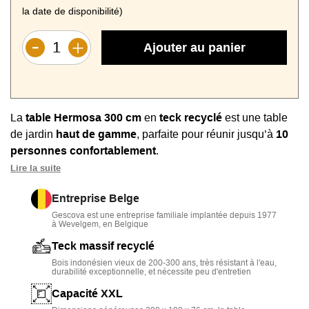
la date de disponibilité)
Ajouter au panier
La
table Hermosa 300 cm
en
teck recyclé
est une table
de jardin
haut de gamme
, parfaite pour réunir jusqu’à
10
personnes confortablement
.
Lire la suite
Son
piétement luge biseauté
et sa
forme
trapézoïdale
apportent une touche de
caractère unique
à
Entreprise Belge
votre espace repas extérieur.
Gescova est une entreprise familiale implantée depuis 1977
à Wevelgem, en Belgique
Fabriquée en
bois massif recyclé
, elle offre une grande
Teck massif recyclé
solidité
et une
résistance durable
aux intempéries.
Bois indonésien vieux de 200-300 ans, très résistant à l'eau,
durabilité exceptionnelle, et nécessite peu d'entretien
Une
table de jardin en teck
à l’esprit
rustique
et aux
finitions brutes pour une ambiance authentique et
Capacité XXL