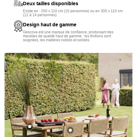
Ce meuble de jardin bénéficie d'une
fabrication haut de
Deux tailles disponibles
gamme
grâce à l'emploi de teck massif recyclé. Une
Existe en : 250 x 110 cm (10 personnes) ou en 300 x 110 cm
(12 à 14 personnes).
solidité extrême, une résistance de premier plan contre les
Design haut de gamme
intempéries et une durée de vie colossale caractérisent ce
Gescova est une marque de confiance, produisant des
bois exotique.
meubles de qualité haut de gamme : les finitions sont
soignées, les matières nobles et solides.