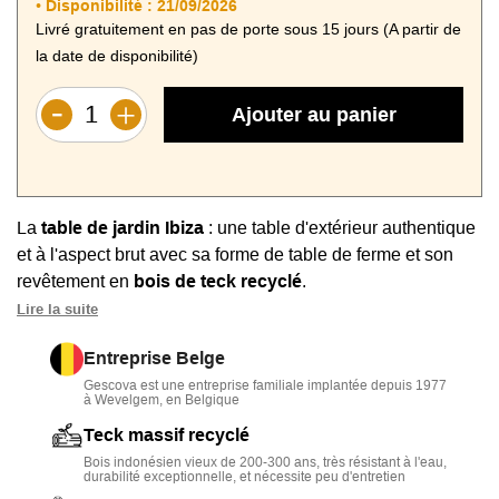
Disponibilité :
21/09/2026
•
Livré gratuitement en pas de porte sous 15 jours (A partir de
la date de disponibilité)
Ajouter au panier
La
table de jardin Ibiza
: une table d'extérieur authentique
et à l'aspect brut avec sa forme de table de ferme et son
revêtement en
bois de teck recyclé
.
Lire la suite
Cette table se démarque grâce à son
plateau à lattes
larges
et épaisses et ses pieds en U réunis par une barre
Entreprise Belge
de liaison.
Gescova est une entreprise familiale implantée depuis 1977
à Wevelgem, en Belgique
Ce modèle existe en dimensions
250 x 100 cm
pour
Teck massif recyclé
accueillir
10 personnes
ou en version
300 x 110 cm
pour
Bois indonésien vieux de 200-300 ans, très résistant à l'eau,
réunir
12 à 14 convives
.
durabilité exceptionnelle, et nécessite peu d'entretien