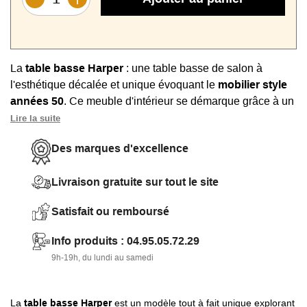
La
table basse Harper
: une table basse de salon à
l'esthétique décalée et unique évoquant le
mobilier style
années 50
. Ce meuble d'intérieur se démarque grâce à un
piétement
à la forme inédite en
chêne massif peint noir
Lire la suite
et son
plateau rond en verre transparent
.
Des marques d'excellence
Cette table basse, de la
marque Signature
, offre une belle
surface avec son plateau de forme ronde et de
100 cm de
Livraison gratuite sur tout le site
diamètre
.
Satisfait ou remboursé
Vous bénéficiez là d'un produit à la
conception haut de
gamme
avec un plateau épais en verre et un pied très
Info produits : 04.95.05.72.29
robuste en chêne massif.
9h-19h, du lundi au samedi
Découvrez un autre modèle à l'esthétique unique : la
table
en verre et en marbre noir
.
La
table basse Harper
est un modèle tout à fait unique explorant