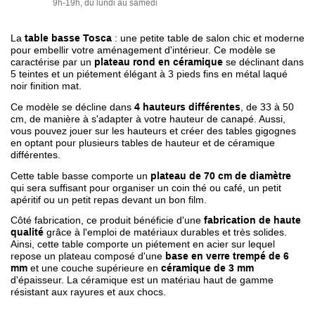
9h-19h, du lundi au samedi
La
table basse Tosca
: une petite table de salon chic et moderne
pour embellir votre aménagement d'intérieur. Ce modèle se
caractérise par un
plateau rond en céramique
se déclinant dans
5 teintes et un piétement élégant à 3 pieds fins en métal laqué
noir finition mat.
Ce modèle se décline dans
4 hauteurs différentes
, de 33 à 50
cm, de manière à s'adapter à votre hauteur de canapé. Aussi,
vous pouvez jouer sur les hauteurs et créer des tables gigognes
en optant pour plusieurs tables de hauteur et de céramique
différentes.
Cette table basse comporte un
plateau de 70 cm de diamètre
qui sera suffisant pour organiser un coin thé ou café, un petit
apéritif ou un petit repas devant un bon film.
Côté fabrication, ce produit bénéficie d'une
fabrication de haute
qualité
grâce à l'emploi de matériaux durables et très solides.
Ainsi, cette table comporte un piétement en acier sur lequel
repose un plateau composé d'une
base en verre trempé de 6
mm
et une couche supérieure en
céramique de 3 mm
d'épaisseur. La céramique est un matériau haut de gamme
résistant aux rayures et aux chocs.