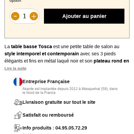
option
Ajouter au panier
La
table basse Tosca
est une petite table de salon au
style intemporel et contemporain
avec ses 3 pieds
élégants et fins en métal laqué noir et son
plateau rond en
céramique
décliné dans plusieurs teintes. Plateau rond de
Lire la suite
70 cm de diamètre
. Disponible dans
4 hauteurs
.
Entreprise Française
Fabrication haut de gamme
avec plateau céramique et
Akante est implantée depuis 2012 à Wasquehal (59), dans
pieds acier.
le Nord de la France
Livraison gratuite sur tout le site
Satisfait ou remboursé
Info produits : 04.95.05.72.29