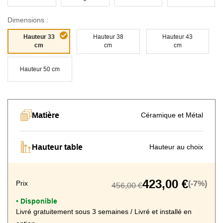
Dimensions :
Hauteur 33
Hauteur 38
Hauteur 43
Céramique
Céramique
cm
cm
cm
Céramique
Céramique
Marbre
Marbre Onyx
Marbre mat
Silver
Marquina
Bleu
Hauteur 50 cm
Céramique
Matière
Céramique et Métal
Titane
Hauteur table
Hauteur au choix
423,00 €
Prix
(-7%)
456,00 €
Disponible
•
Livré gratuitement sous 3 semaines / Livré et installé en