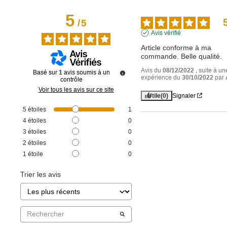
5
/
5
Avis vérifié
Article conforme à ma 
commande. Belle qualité.
Avis du
08/12/2022
, suite à un
Basé sur
1
avis soumis à un
expérience du
30/10/2022
par
contrôle
Voir tous les avis sur ce site
Utile
(0)
Signaler
5
étoiles
1
4
étoiles
0
3
étoiles
0
2
étoiles
0
1
étoile
0
Trier les avis