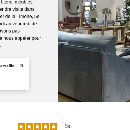
 literie, meubles
rendre visite dans
ier de la Timone, 5e
di au vendredi de
'avons pas
 à nous appeler pour
.
rseille
5
/
5