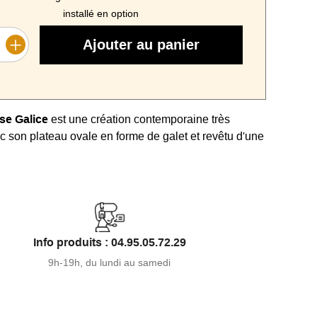
installé en option
Ajouter au panier
se Galice
est une création contemporaine très
c son plateau ovale en forme de galet et revêtu d'une
que déclinée dans plusieurs coloris. Plateau de 100 x
t servir de support pour un repas devant la TV.
38 ou 43 cm. Fabrication haut gamme : plateau verre
mique 3 mm.
Info produits : 04.95.05.72.29
9h-19h, du lundi au samedi