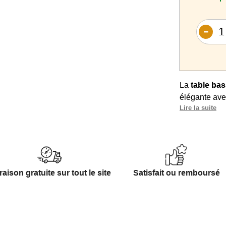
La
table bas
élégante ave
Lire la suite
belle cérami
60 cm pouvan
Hauteur 33, 
6 mm + céra
raison gratuite sur tout le site
Satisfait ou remboursé