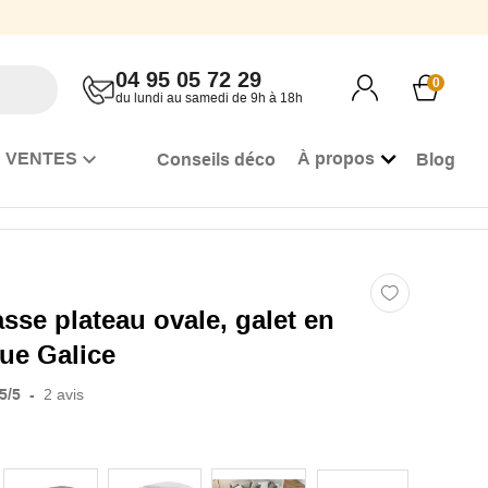
04 95 05 72 29
0
du lundi au samedi de 9h à 18h
 VENTES
À propos
Conseils déco
Blog
sse plateau ovale, galet en
ue Galice
5
/
5
-
2
avis