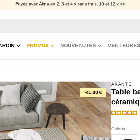
Payez avec Alma en 2, 3 et 4 x sans frais, 10 et 12 x >>
ARDIN
PROMOS
NOUVEAUTÉS
MEILLEURES
teau ovale en céramique Galice
AKANTE
Table ba
-41,00 €
céramiq
Coloris :