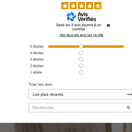
Basé sur
2
avis soumis à un
contrôle
Voir tous les avis sur ce site
5
étoiles
4
étoiles
3
étoiles
2
étoiles
1
étoile
Trier les avis