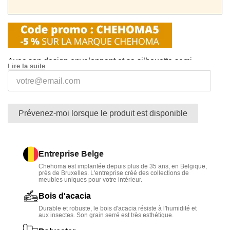
Avec son design enveloppant et sa silhouette semi-
Lire la suite
circulaire, la chaise Amphitryon marie
style contemporain
et accents vintage
.
Son
revêtement en tissu texturé
contraste élégamment
Prévenez-moi lorsque le produit est disponible
avec la
chaleur du bois d’acacia
, reconnu pour sa solidité
et sa durabilité.
Grâce à son grain délicat et ses
teintes naturelles
,
Entreprise Belge
l’acacia apporte une
touche organique chic
.
Chehoma est implantée depuis plus de 35 ans, en Belgique,
près de Bruxelles. L'entreprise créé des collections de
Parfaite pour un intérieur bohème, minimaliste ou
meubles uniques pour votre intérieur.
moderne, elle combine
esthétique, stabilité et
Bois d'acacia
raffinement
.
Durable et robuste, le bois d'acacia résiste à l'humidité et
aux insectes. Son grain serré est très esthétique.