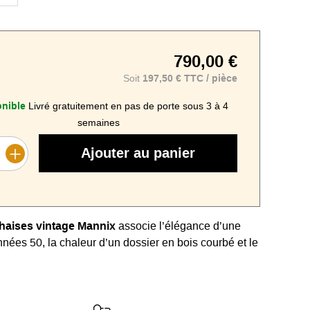
790,00 €
Soit
197,50 € TTC / pièce
nible
Livré gratuitement en pas de porte sous 3 à 4
semaines
Ajouter au panier
chaises vintage Mannix
associe l’élégance d’une
nnées 50, la chaleur d’un dossier en bois courbé et le
e assise généreusement rembourrée.
t en métal noir fuselé apporte à la fois stabilité et
lle, tandis que le revêtement tissu ou velours