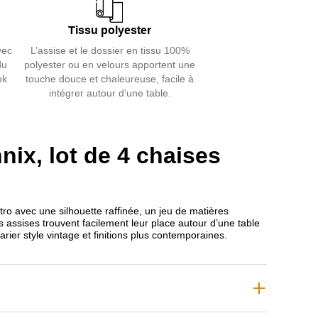
allure raffinée.
Tissu polyester
armonieux du bois, du textile et du métal permet
vec
L’assise et le dossier en tissu 100%
acilement ces chaises dans une salle à manger, un
du
polyester ou en velours apportent une
 ou même un bureau au style affirmé.
ok
touche douce et chaleureuse, facile à
intégrer autour d’une table.
os chaises de repas
et l’univers
Signature
pour
ntérieur chaleureux et plein de caractère.
ix, lot de 4 chaises
étro avec une silhouette raffinée, un jeu de matières
 assises trouvent facilement leur place autour d’une table
ier style vintage et finitions plus contemporaines.