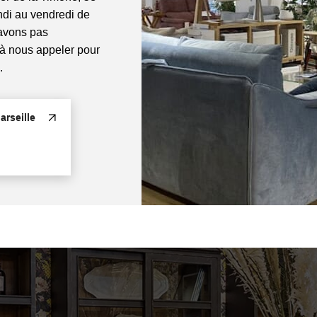
di au vendredi de
'avons pas
 à nous appeler pour
.
rseille