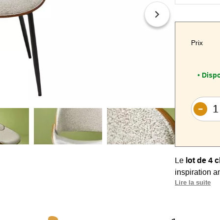
Prix
Dispo
•
Le
lot de 4 
inspiration a
Lire la suite
confort d’un
Leur piètemen
finesse visue