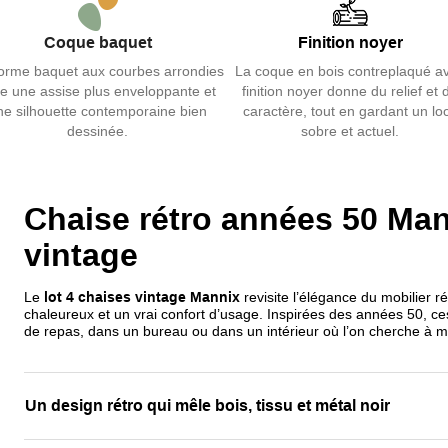
renforce leur 
Coque baquet
Finition noyer
Ce mélange h
orme baquet aux courbes arrondies
La coque en bois contreplaqué a
d’intégrer f
re une assise plus enveloppante et
finition noyer donne du relief et 
espace repas
ne silhouette contemporaine bien
caractère, tout en gardant un lo
dessinée.
sobre et actuel.
Découvrez
n
composer un i
Chaise rétro années 50 Mann
vintage
Le
lot 4 chaises vintage Mannix
revisite l’élégance du mobilier r
chaleureux et un vrai confort d’usage. Inspirées des années 50, ces
de repas, dans un bureau ou dans un intérieur où l’on cherche à mar
Un design rétro qui mêle bois, tissu et métal noir