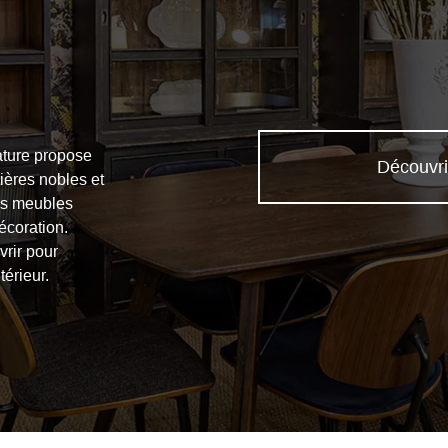
ature propose
Découvri
ières nobles et
les meubles
écoration.
vrir pour
térieur.