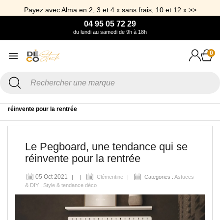
Payez avec Alma en 2, 3 et 4 x sans frais, 10 et 12 x >>
04 95 05 72 29
du lundi au samedi de 9h à 18h
0
Accueil
Blog
Astuces & DIY
Le Pegboard, une tendance qui se
réinvente pour la rentrée
Le Pegboard, une tendance qui se
réinvente pour la rentrée
05 Oct 2021
Clémentine
Categories :
Astuces
& DIY
,
Style & tendance déco