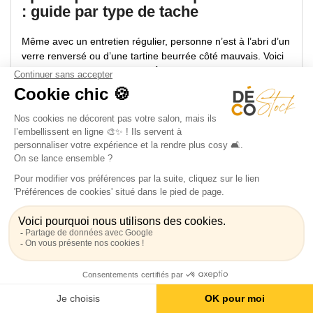
: guide par type de tache
Même avec un entretien régulier, personne n’est à l’abri d’un
verre renversé ou d’une tartine beurrée côté mauvais. Voici
comment
nettoyer un canapé en tissu
en fonction des
taches les plus courantes.
Taches de graisse et huiles : quelles
solutions efficaces ?
Pour les taches grasses (huile, beurre, sauce, sébum) :
Tamponnez aussitôt avec un
papier absorbant
sans
frotter pour ne pas étaler.
Saupoudrez généreusement de
bicarbonate
ou de
terre de Sommières
.
Laissez agir au moins 1 à 2 heures (plus si la tache
est ancienne).