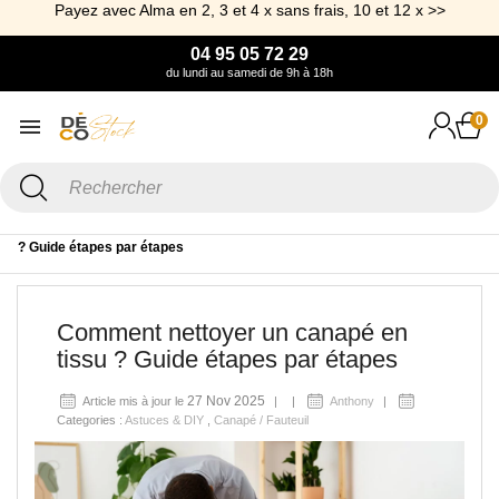
Payez avec Alma en 2, 3 et 4 x sans frais, 10 et 12 x >>
04 95 05 72 29
du lundi au samedi de 9h à 18h
0
Accueil
Blog
Astuces & DIY
Comment nettoyer un canapé en tissu
? Guide étapes par étapes
Comment nettoyer un canapé en
tissu ? Guide étapes par étapes
27 Nov 2025
Article mis à jour le
Anthony
Categories :
Astuces & DIY
,
Canapé / Fauteuil