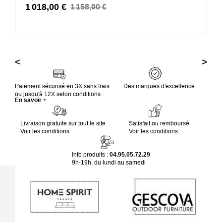
1 018,00 €
1 158,00 €
<
>
Paiement sécurisé en 3X sans frais
Des marques d'excellence
ou jusqu'à 12X selon conditions :
En savoir +
Livraison gratuite sur tout le site
Satisfait ou remboursé
Voir les conditions
Voir les conditions
Info produits :
04.95.05.72.29
9h-19h, du lundi au samedi