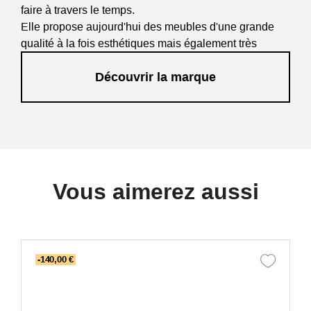
faire à travers le temps.
Elle propose aujourd'hui des meubles d'une grande
qualité à la fois esthétiques mais également très
confortables et ergonomiques.
Découvrir la marque
Kok Maison propose des collections plus modernes
tout en sublimant un certain aspect rétro. Certaines
collections font appel à notre imaginaire et à nos
souvenirs d'enfance tout en étant parfaitement
adaptées à une utilisation contemporaine.
Les petits détails ainsi que le soin apporté aux finitions
Vous aimerez aussi
font toute la différence, tant au niveau du confort que
du rendu esthétique.
-140,00 €