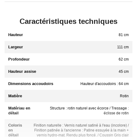
Caractéristiques techniques
Hauteur
81 cm
Largeur
111 cm
Profondeur
62 cm
Hauteur assise
45 cm
Dimensions accoudoirs
Hauteur d'accoudoirs : 64 cm
Matière
Rotin
Matériau en
Structure : rotin naturel avec écorce / Tressage :
détail
éclisse de rotin
Coloris
Finition naturelle : Vernis naturel satiné à l'eau (incolore) /
en
Finition patinée à l'ancienne : Patine essuyée à la main +
détail
vernis hydro-mat. Rendu plus foncé. / Coussin Gris clair