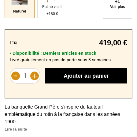
+1
Voir plus
Patiné vieilli
Naturel
+180 €
419,00 €
Prix
Disponibilité :
Derniers articles en stock
•
Livré gratuitement en pas de porte sous 3 semaines
Ajouter au panier
La banquette Grand-Père s'inspire du fauteuil
emblématique du rotin à la française dans les années
1900.
Remis au goût du jour dans une version banquette, on
Lire la suite
placera ce joli meuble dans une véranda, une entrée, une