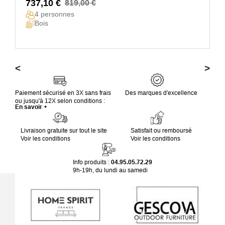
737,10 €
819,00 €
4 personnes
Bois
<
>
Paiement sécurisé en 3X sans frais
Des marques d'excellence
ou jusqu'à 12X selon conditions :
En savoir +
Livraison gratuite sur tout le site
Satisfait ou remboursé
Voir les conditions
Voir les conditions
Info produits :
04.95.05.72.29
9h-19h, du lundi au samedi