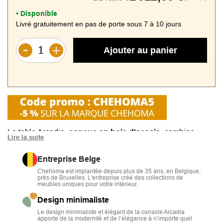
Disponible
•
Livré gratuitement en pas de porte sous 7 à 10 jours
Ajouter au panier
La table Arcadia,
conçue en bois d'acacia
, combine
Lire la suite
simplicité et fonctionnalité
.
Entreprise Belge
Sa
robustesse
en fait un meuble idéal pour une utilisation
Chehoma est implantée depuis plus de 35 ans, en Belgique,
quotidienne, tout en apportant une chaleur naturelle à votre
près de Bruxelles. L'entreprise créé des collections de
meubles uniques pour votre intérieur.
espace.
Design minimaliste
Avec son
design minimaliste, elle
s’adapte
Le design minimaliste et élégant de la console Arcadia
harmonieusement à tous les styles de décoration
,
apporte de la modernité et de l’élégance à n’importe quel