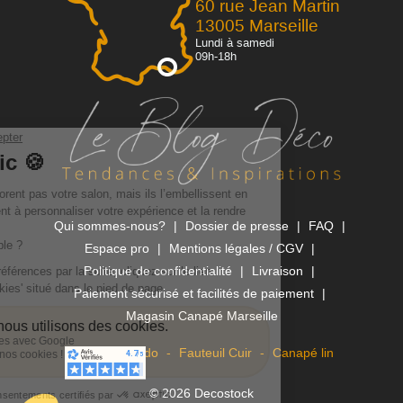
60 rue Jean Martin
13005 Marseille
Lundi à samedi
09h-18h
Qui sommes-nous?
Dossier de presse
FAQ
Espace pro
Mentions légales / CGV
Politique de confidentialité
Livraison
Paiement sécurisé et facilités de paiement
Magasin Canapé Marseille
Canapé Rapido
Fauteuil Cuir
Canapé lin
© 2026 Decostock