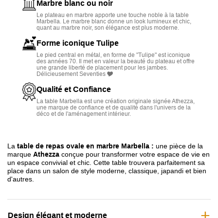
confortablement
6 personnes
Marbre blanc ou noir
Le plateau en marbre apporte une touche noble à la table
Fabrication de qualité :
plateau en
marbre
noir ou blanc
,
Marbella. Le marbre blanc donne un look lumineux et chic,
quant au marbre noir, son élégance est plus moderne.
piétement en
métal
Forme iconique Tulipe
Pour tous les styles :
ses couleurs s'adaptent à tout
Le pied central en métal, en forme de "Tulipe" est iconique
intérieur
des années 70. Il met en valeur la beauté du plateau et offre
une grande liberté de placement pour les jambes.
Délicieusement Seventies 🎔
Entretien facile
Qualité et Confiance
La table Marbella est une création originale signée Athezza,
une marque de confiance et de qualité dans l'univers de la
déco et de l'aménagement intérieur.
La
table de repas ovale en marbre Marbella :
une pièce de la
marque
Athezza
conçue pour transformer votre espace de vie en
un espace convivial et chic. Cette table trouvera parfaitement sa
place dans un salon de style moderne, classique, japandi et bien
d'autres.
Design élégant et moderne