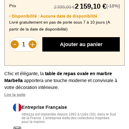
2 159,10 €
Prix
(-10%)
2 399,00 €
Disponibilité :
Aucune date de disponibilité
•
Livré gratuitement en pas de porte sous 7 à 10 jours (A
partir de la date de disponibilité)
Ajouter au panier
Chic et élégante, la
table de repas ovale en marbre
Marbella
apportera une touche moderne et conviviale à
votre décoration intérieure.
Lire la suite
Élégante et design seventies :
structure monobloc,
grand plateau ovale en marbre
, piétement métallique noir
Entreprise Française
ou blanc avec base ronde
Athezza est implantée depuis 1992 à Uzès (30), dans le Sud
de la France. L'entreprise édite des collections inspirées
pour la maison.
Conviviale :
plateau ovale de 180 x 120 cm pour accueillir