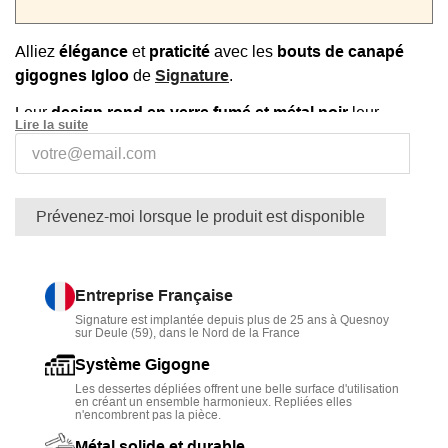
Alliez
élégance
et
praticité
avec les
bouts de canapé
gigognes Igloo
de
Signature
.
Leur
design rond en verre fumé et métal noir
leur
Lire la suite
confère une allure raffinée et intemporelle.
Modulables, ils s’utilisent ensemble ou séparément pour
poser une lampe, un livre ou un objet déco.
Prévenez-moi lorsque le produit est disponible
Dimensions : petite
L.33 x P.33 x H.49 cm
, grande
L.44 x
P.44 x H.53 cm
, poids total 10 kg.
Des gigognes d’appoint aussi légères que sophistiquées,
Entreprise Française
à découvrir dans notre collection de
tables d'appoint.
Signature est implantée depuis plus de 25 ans à Quesnoy
sur Deule (59), dans le Nord de la France
Système Gigogne
Les dessertes dépliées offrent une belle surface d'utilisation
en créant un ensemble harmonieux. Repliées elles
n'encombrent pas la pièce.
Métal solide et durable