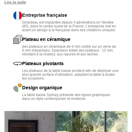
Lire la suite
Fermée, elle reste compacte avec 73,5 cm de diamètre,
ouverte elle déploie jusqu’à 114,5 cm pour servir apéritifs,
Entreprise française
télécommandes ou déco sans encombrer le salon.
Girardeau est implantée depuis 4 générations en Vendée
(85), dans le centre ouest de la France. L'entreprise met en
avant un design à la française dans ses créations uniques.
Ses plateaux en céramique collée sur verre et son pied
métal époxy assurent une grande résistance, tandis que le
Plateau en céramique
design moderne signé
Girardeau
en fait une pièce
des plateaux en céramique de 6 mm collée sur un verre de
6 mm d'épaisseur. Epaisseur totale des plateaux : 12 mm,
maîtresse du séjour.
résistant à la chaleur, aux rayures et aux taches.
Pour compléter votre coin salon, découvrez aussi notre
Plateaux pivotants
sélection de
tables basses
sur Décostock.
Les plateaux de la table basse pivotent afin de déployer une
plus grande surface d'utilisation, adaptant la table à toutes
les occasions.
Design organique
La table basse Sydney présente des lignes graphiques
dans un style contemporain et moderne.