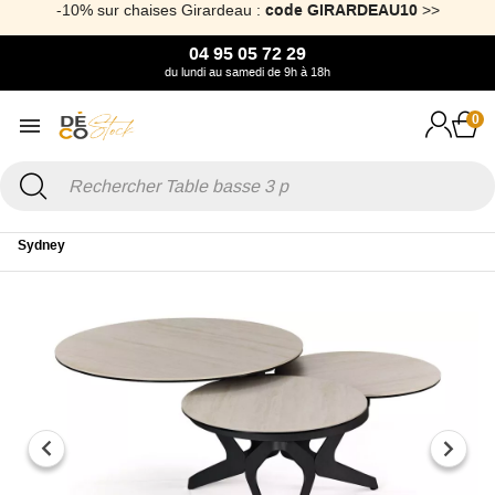
-5% sur la marque Akante :
code AKANTE5
>>
04 95 05 72 29
du lundi au samedi de 9h à 18h
0
Accueil
Mobilier
Table
Table basse
Table basse 3 plateaux
Sydney