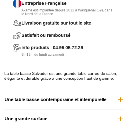
quatre pieds en métal laqué noir mat et un plateau en
Entreprise Française
céramique décliné dans plusieurs couleurs
Akante est implantée depuis 2012 à Wasquehal (59), dans
le Nord de la France
Grand surface
: table basse carrée de 85 cm de côté
Livraison gratuite sur tout le site
Fabrication haut de gamme
: structure en acier et plateau
Satisfait ou remboursé
en céramique 3 mm collée sur un vitrage de 6 mm. La
céramique résiste aux rayures, aux chocs et aux grandes
Info produits : 04.95.05.72.29
variations de température.
9h-19h, du lundi au samedi
La table basse Salvador est une grande table carrée de salon,
élégante et durable grâce à une conception haut de gamme.
Une table basse contemporaine et intemporelle
Une grande surface