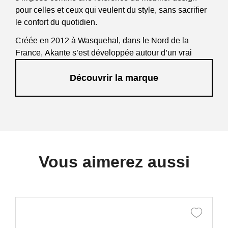
pour celles et ceux qui veulent du style, sans sacrifier
le confort du quotidien.
Créée en 2012 à Wasquehal, dans le Nord de la
France, Akante s’est développée autour d’un vrai
savoir-faire industriel, d’une culture du mécanisme
Découvrir la marque
intelligent et d’un goût marqué pour les finitions
premium. Decostock est revendeur Akante et vous
propose une sélection de mobilier Akante pensée pour
le salon, la salle à manger et les espaces de réception.
La marque Akante – aussi parfois recherchée sous
l’orthographe Arkante – conçoit ses collections autour
d’une idée simple : créer du mobilier contemporain
Vous aimerez aussi
haut de gamme, beau à regarder, agréable à utiliser et
durable dans le temps.