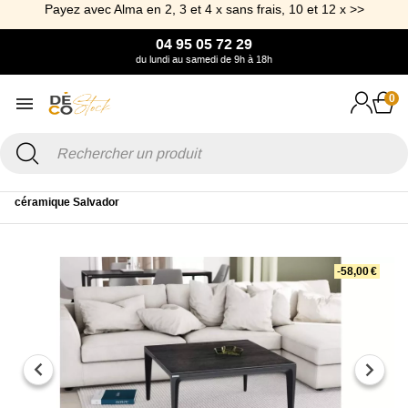
Payez avec Alma en 2, 3 et 4 x sans frais, 10 et 12 x >>
04 95 05 72 29
du lundi au samedi de 9h à 18h
0
Accueil
Mobilier
Table
Table basse
Table basse 85 x 85 cm en
céramique Salvador
-58,00 €