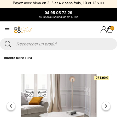
Payez avec Alma en 2, 3 et 4 x sans frais, 10 et 12 x >>
04 95 05 72 29
du lundi au samedi de 9h à 18h
0
Accueil
Mobilier
Table
Table basse
Table basse ovale en
marbre blanc Luna
-261,00 €