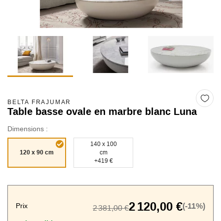
BELTA FRAJUMAR
Table basse ovale en marbre blanc Luna
Dimensions :
140 x 100
120 x 90 cm
cm
+419 €
2 120,00 €
Prix
(-11%)
2 381,00 €